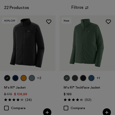
Filtros
22 Productos
40
% Off
New
+2
+1
M's R1® Jacket
M's R1® TechFace Jacket
$ 179
$ 106,99
$ 199
Comentarios
Comentarios
(24
)
(52
)
Valoración: 4.3 / 5
Valoración: 4.3 / 5
Compara
Compara