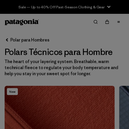
Sale — Up to 40% Off Past-Season Clothing & Gear
Filter & Sort
Limpiar Todos
In-Store Pickup
Selecciona una tienda
Polar para Hombres
Polars Técnicos para Hombre
Ordenar Por
The heart of your layering system. Breathable, warm
Filtrar por
Categoría
technical fleece to regulate your body temperature and
help you stay in your sweet spot for longer.
Filtrar por
Características y procesos
New
Filtrar por
Size
Filtrar por
Color
Filtrar por
Materiales y tejidos