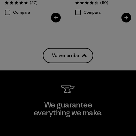
Comentarios
Comentarios
(27
)
(110
)
Valoración: 4.8 / 5
Valoración: 4.4 / 5
Compara
Compara
Volver arriba
We guarantee
everything we make.
View Ironclad Guarantee