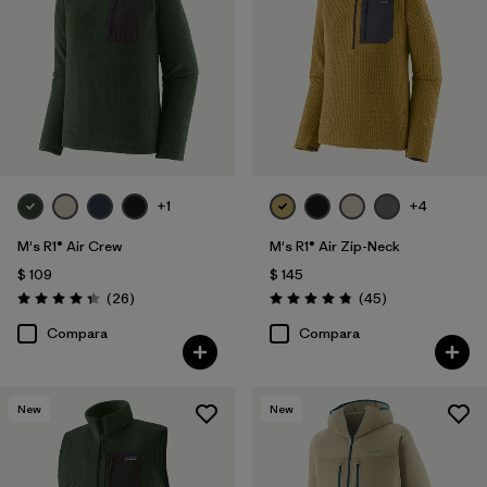
+1
+4
M's R1® Air Crew
M's R1® Air Zip-Neck
$ 109
$ 145
Comentarios
Comentarios
(26
)
(45
)
Valoración: 4.3 / 5
Valoración: 4.9 / 5
Compara
Compara
New
New