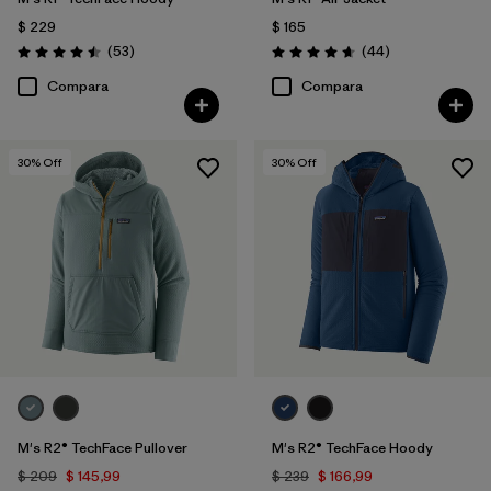
$ 229
$ 165
Comentarios
Comentarios
(53
)
(44
)
Valoración: 4.5 / 5
Valoración: 4.7 / 5
Compara
Compara
30
% Off
30
% Off
M's R2® TechFace Pullover
M's R2® TechFace Hoody
$ 209
$ 145,99
$ 239
$ 166,99