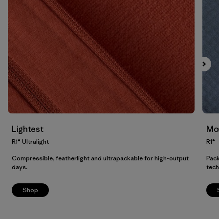
Filtrar por
Adaptar
Filtrar por
Familia de productos
Filtrar por
Deporte
Lightest
Mos
R1® Ultralight
R1®
Compressible, featherlight and ultrapackable for high-output
Pack
days.
tech
Shop