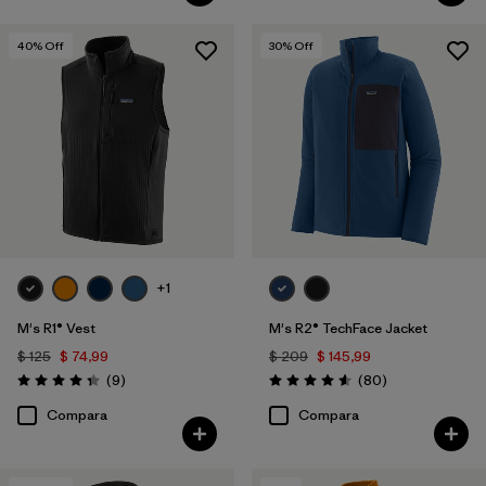
40
% Off
30
% Off
+1
M's R1® Vest
M's R2® TechFace Jacket
$ 125
$ 74,99
$ 209
$ 145,99
Comentarios
Comentarios
(9
)
(80
)
Valoración: 4.3 / 5
Valoración: 4.6 / 5
Compara
Compara