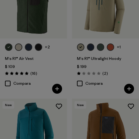
+2
+1
M's R1® Air Vest
M's R1® Ultralight Hoody
$ 109
$ 199
Comentarios
Comentarios
(16
)
(2
)
Valoración: 5.0 / 5
Valoración: 1.0 / 5
Compara
Compara
New
New