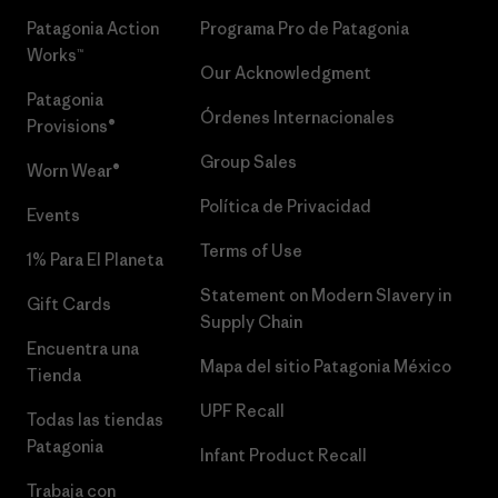
Patagonia Action
Programa Pro de Patagonia
Works™
Our Acknowledgment
Patagonia
Órdenes Internacionales
Provisions®
Group Sales
Worn Wear®
Política de Privacidad
Events
Terms of Use
1% Para El Planeta
Statement on Modern Slavery in
Gift Cards
Supply Chain
Encuentra una
Mapa del sitio Patagonia México
Tienda
UPF Recall
Todas las tiendas
Patagonia
Infant Product Recall
Trabaja con