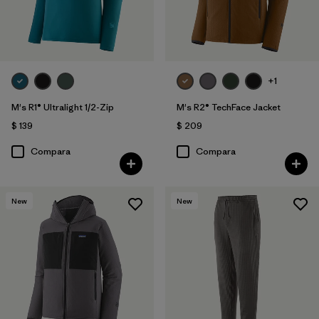
+1
M's R1® Ultralight 1/2-Zip
M's R2® TechFace Jacket
$ 139
$ 209
Compara
Compara
New
New