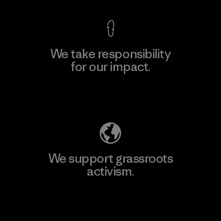
We take responsibility
for our impact.
Explore Our Footprint
We support grassroots
activism.
Visit Patagonia Action Works