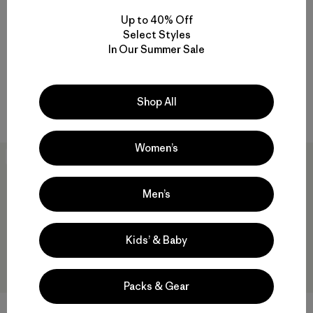
Up to 40% Off
Select Styles
M's R1® TechFace Fitz Roy
M's R2® TechFace Pullover
In Our Summer Sale
Trout Hoody
$ 209
$ 229
Compara
Comentarios
(19
)
Valoración: 4.7 / 5
Shop All
Compara
Women’s
New
New
Men’s
Kids’ & Baby
Packs & Gear
+4