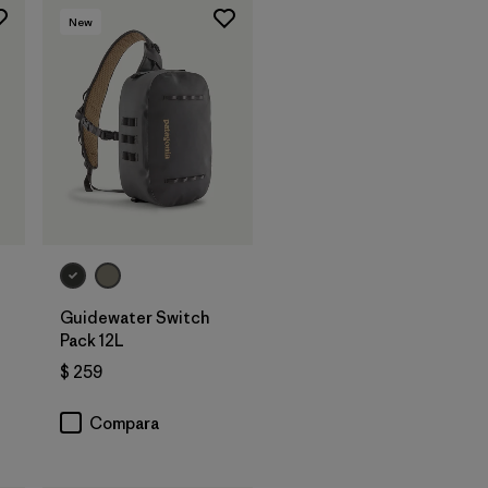
New
Agregar a la
Bolsa
Guidewater Switch
Pack 12L
$ 259
Compara