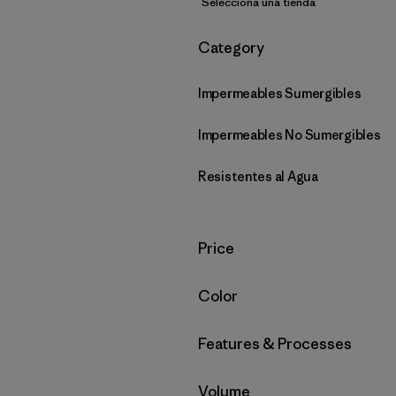
Selecciona una tienda
Filtrar por
Category
Impermeables Sumergibles
Impermeables No Sumergibles
Resistentes al Agua
Filtrar por
Price
Filtrar por
Color
Filtrar por
Features & Processes
Filtrar por
Volume