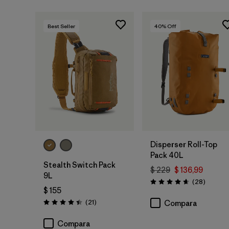
Best Seller
40
% Off
Agregar a la
Agregar a la
Bolsa
Bolsa
Disperser Roll-Top
Pack 40L
Stealth Switch Pack
$ 229
$ 136,99
9L
Comenta
(28
)
Valoración: 4.6 / 5
$ 155
Comentarios
(21
)
Compara
Valoración: 4.4 / 5
Compara