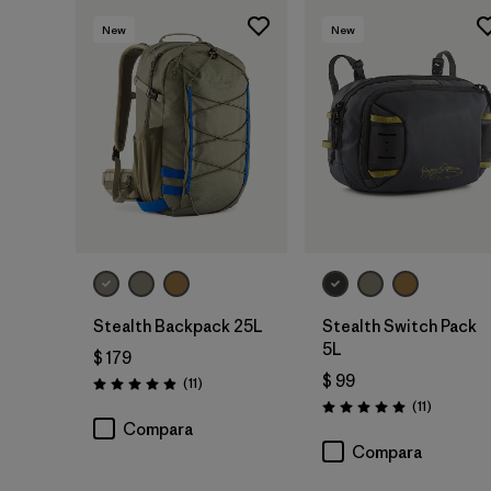
New
New
Agregar a la
Bolsa
Stealth Backpack 25L
Stealth Switch Pack
5L
$ 179
$ 99
Comentarios
(11
)
Valoración: 4.9 / 5
Comentar
(11
)
Valoración: 5.0 / 5
Compara
Compara