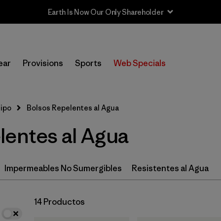
Earth Is Now Our Only Shareholder
In-Store Pickup
Selecciona una tienda
ear
Provisions
Sports
Web Specials
Filtrar por
Category
uipo
Bolsos Repelentes al Agua
Filtrar por
Price
lentes al Agua
Filtrar por
Color
Filtrar por
Features & Processes
Impermeables No Sumergibles
Resistentes al Agua
Filtrar por
Volume
14 Productos