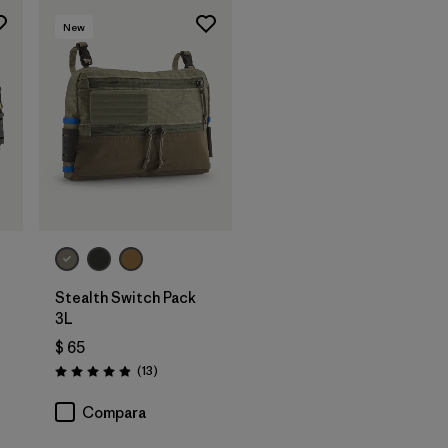
New
Agregar a la
Bolsa
Stealth Switch Pack
3L
$ 65
ios
Comentarios
(13
)
Valoración: 4.9 / 5
Compara