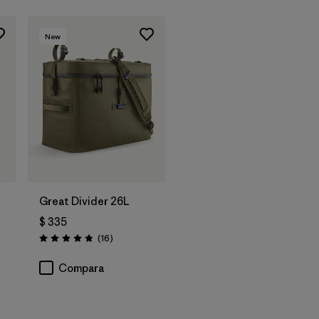
New
Agregar a la
Bolsa
Great Divider 26L
$ 335
Comentarios
(16
)
Valoración: 4.8 / 5
rios
Compara