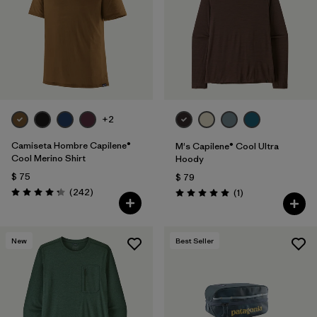
+2
Camiseta Hombre Capilene®
M's Capilene® Cool Ultra
Cool Merino Shirt
Hoody
$ 75
$ 79
Comentarios
(242
)
Comentarios
(1
)
Valoración: 4.3 / 5
Valoración: 5.0 / 5
New
Best Seller