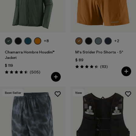
Filtrar por
Materials & Fabric
+8
+2
Chamarra Hombre Houdini®
M's Strider Pro Shorts - 5"
Jacket
$ 89
$ 119
Comentarios
(113
)
Valoración: 4.4 / 5
Comentarios
(505
)
Valoración: 4.5 / 5
Best Seller
New