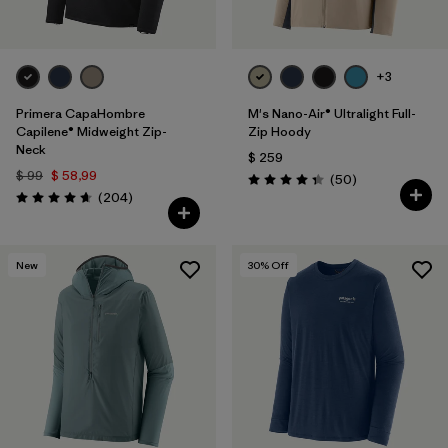
+3
Primera CapaHombre
M's Nano-Air® Ultralight Full-
Capilene® Midweight Zip-
Zip Hoody
Neck
$ 259
$ 99
$ 58,99
Comentarios
(50
)
Valoración: 4.3 / 5
Comentarios
(204
)
Valoración: 4.6 / 5
New
30
% Off