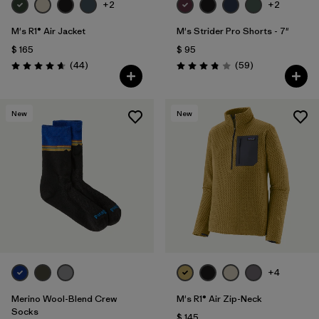
+2
+2
M's R1® Air Jacket
M's Strider Pro Shorts - 7"
$ 165
$ 95
Comentarios
Comentarios
(44
)
(59
)
Valoración: 4.7 / 5
Valoración: 3.8 / 5
New
New
+4
Merino Wool-Blend Crew
M's R1® Air Zip-Neck
Socks
$ 145