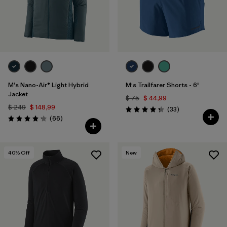
M's Nano-Air® Light Hybrid
M's Trailfarer Shorts - 6"
Jacket
$ 75
$ 44,99
$ 249
$ 148,99
Comentarios
(33
)
Valoración: 4.3 / 5
Comentarios
(66
)
Valoración: 4.2 / 5
40
% Off
New