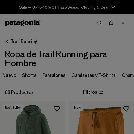
Sale — Up to 40% Off Past-Season Clothing & Gear
Filter & Sort
Limpiar Todos
In-Store Pickup
Selecciona una tienda
Trail Running
Ropa de Trail Running para
Ordenar Por
Hombre
Filtrar por
Category
Nuevo
Shorts
Pantalones
Camisetas y T-Shirts
Chama
Filtrar por
Price
Filtros
68 Productos
Filtrar por
Size
Best Seller
New
Filtrar por
Fit
Filtrar por
Color