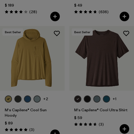
$ 189
$ 49
Comentarios
Comentarios
(28
)
(636
)
Valoración: 3.9 / 5
Valoración: 4.7 / 5
Best Seller
Best Seller
+2
+1
M's Capilene® Cool Sun
M's Capilene® Cool Ultra Shirt
Hoody
$ 59
$ 89
Comentarios
(3
)
Valoración: 4.7 / 5
Comentarios
(3
)
Valoración: 5.0 / 5