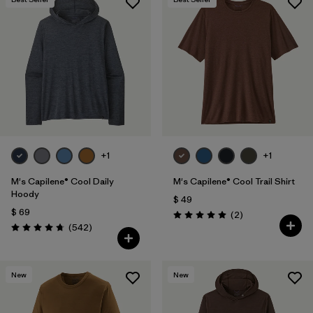
+1
+1
M's Capilene® Cool Daily
M's Capilene® Cool Trail Shirt
Hoody
$ 49
$ 69
Comentarios
(2
)
Valoración: 5.0 / 5
Comentarios
(542
)
Valoración: 4.8 / 5
New
New