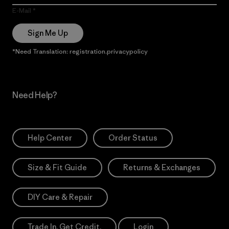
E-Mail
Sign Me Up
*Need Translation: registration.privacypolicy
Need Help?
Help Center
Order Status
Size & Fit Guide
Returns & Exchanges
DIY Care & Repair
Trade In. Get Credit.
Login