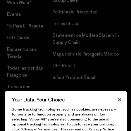
Group Sales
Worn Wear®
Política de Privacidad
Events
Terms of Use
1% Para El Planeta
Statement on Modern Slavery in
Gift Cards
Supply Chain
Encuentra una
Mapa del sitio Patagonia México
Tienda
UPF Recall
Todas las tiendas
Patagonia
Infant Product Recall
Trabaja con
Nosotros
Your Data, Your Choice
Prensa
Some tracking technologies, such as cookies, are necessary
for our site to function properly and are always on. By
selecting “Allow All” you’re also consenting to the use of
optional tracking technologies. To customize your options,
click “Change Preferences.” Please read our
Privacy Notice