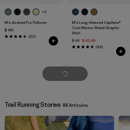
+2
M's Airshed Pro Pullover
M's Long-Sleeved Capilene®
Cool Merino-Blend Graphic
$ 145
Shirt
Comentarios
(52
)
Valoración: 4.5 / 5
$ 95
$ 65,99
Comentarios
(63
)
Valoración: 4.6 / 5
Cargar Más
Trail Running Stories
88 Artículos