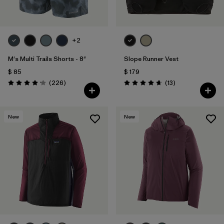
+2
M's Multi Trails Shorts - 8"
Slope Runner Vest
$ 85
$ 179
Comentarios
Comentarios
(226
)
(13
)
Valoración: 4.2 / 5
Valoración: 4.7 / 5
New
New