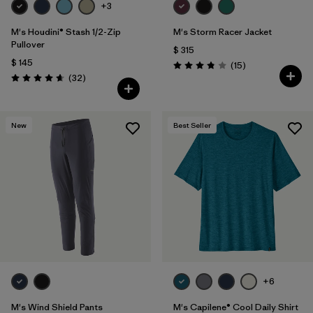
+3
M's Houdini® Stash 1/2-Zip
M's Storm Racer Jacket
Pullover
$ 315
$ 145
Comentarios
(15
)
Valoración: 3.9 / 5
Comentarios
(32
)
Valoración: 4.7 / 5
New
Best Seller
+6
M's Wind Shield Pants
M's Capilene® Cool Daily Shirt