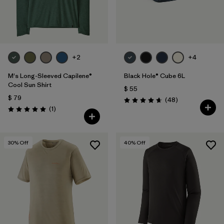
+2
+4
M's Long-Sleeved Capilene®
Black Hole® Cube 6L
Cool Sun Shirt
$ 55
$ 79
Comentarios
(48
)
Valoración: 4.7 / 5
Comentarios
(1
)
Valoración: 5.0 / 5
30
% Off
40
% Off