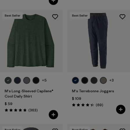
Best Seller
Best Seller
+5
+3
M's Long-Sleeved Capilene®
M's Terrebonne Joggers
Cool Daily Shirt
$ 109
$ 59
Comentarios
(69
)
Valoración: 4.3 / 5
Comentarios
(363
)
Valoración: 4.7 / 5
Best Seller
Best Seller