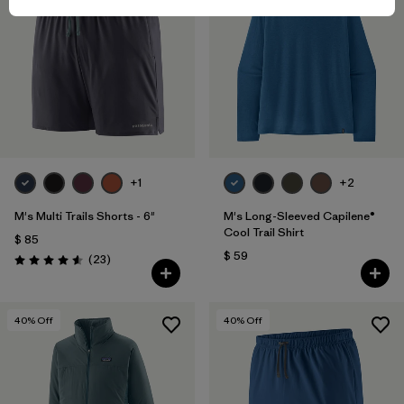
+1
+2
M's Multi Trails Shorts - 6"
M's Long-Sleeved Capilene®
Cool Trail Shirt
$ 85
$ 59
Comentarios
(23
)
Valoración: 4.6 / 5
40
% Off
40
% Off