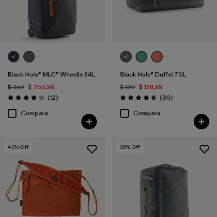
Black Hole® MLC® Wheelie 34L
Black Hole® Duffel 70L
$ 359
$ 250,99
$ 199
$ 138,99
Comentarios
Comentarios
(12
)
(90
)
Valoración: 4.3 / 5
Valoración: 4.6 / 5
Compara
Compara
40
% Off
30
% Off