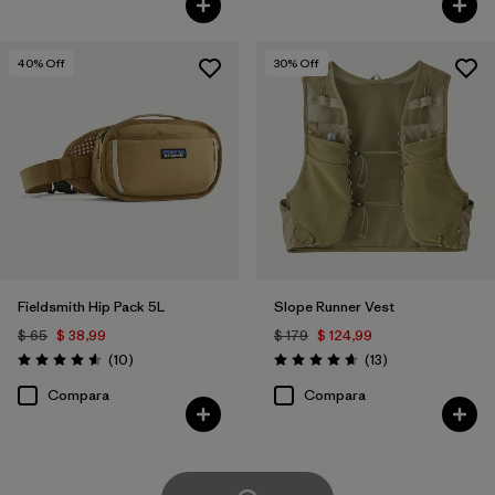
40
% Off
30
% Off
Fieldsmith Hip Pack 5L
Slope Runner Vest
$ 65
$ 38,99
$ 179
$ 124,99
Comentarios
Comentarios
(10
)
(13
)
Valoración: 4.6 / 5
Valoración: 4.7 / 5
Compara
Compara