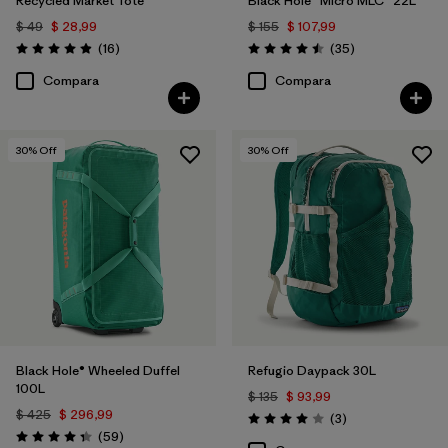
Recycled Market Tote
Black Hole® Micro MLC® 22L
$ 49
$ 28,99
$ 155
$ 107,99
Comentarios
Comentarios
(16
)
(35
)
Valoración: 4.9 / 5
Valoración: 4.5 / 5
Compara
Compara
30
% Off
30
% Off
Black Hole® Wheeled Duffel
Refugio Daypack 30L
100L
$ 135
$ 93,99
$ 425
$ 296,99
Comentarios
(3
)
Valoración: 4.0 / 5
Comentarios
(59
)
Valoración: 4.3 / 5