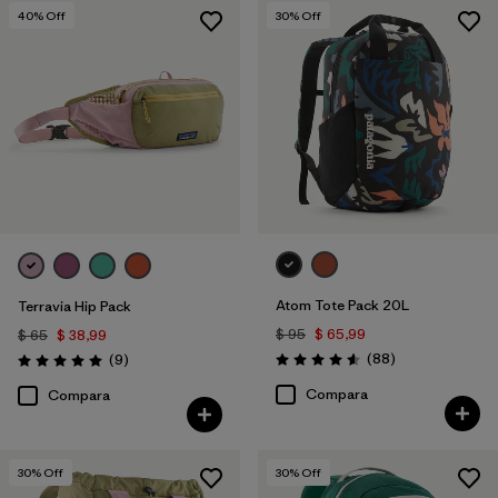
40
% Off
30
% Off
Atom Tote Pack 20L
Terravia Hip Pack
$ 95
$ 65,99
$ 65
$ 38,99
Comentarios
Comentarios
(88
)
(9
)
Valoración: 4.6 / 5
Valoración: 5.0 / 5
Compara
Compara
30
% Off
30
% Off