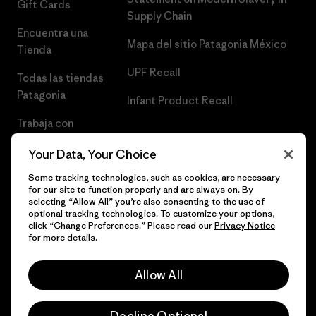
Gift Cards
Supply Chain
Encuentra una
Mapa del sitio Patagonia México
Tienda
UPF Recall
Todas las tiendas
Patagonia
Infant Product Recall
Trabaja con
Nosotros
Your Data, Your Choice
Prensa
Some tracking technologies, such as cookies, are necessary
for our site to function properly and are always on. By
selecting “Allow All” you’re also consenting to the use of
optional tracking technologies. To customize your options,
click “Change Preferences.” Please read our
Privacy Notice
© 2026 Patagonia, Inc. Todos los derechos reservados.
for more details.
Allow All
español