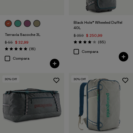
Black Hole® Wheeled Duffel
40L
Terravia Sacoche 3L
$ 359
$ 250,99
Comentarios
(65
)
$ 55
$ 32,99
Valoración: 4.1 / 5
Comentarios
(16
)
Valoración: 4.9 / 5
Compara
Compara
30
% Off
30
% Off