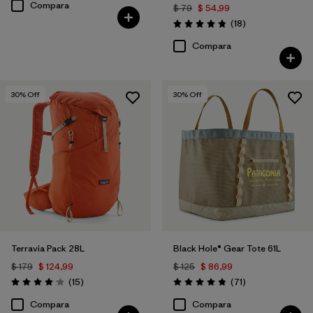
Compara
$ 79
$ 54,99
Comentarios
(18
)
Valoración: 4.8 / 5
Compara
30
% Off
30
% Off
Terravia Pack 28L
Black Hole® Gear Tote 61L
$ 179
$ 124,99
$ 125
$ 86,99
Comentarios
Comentarios
(15
)
(71
)
Valoración: 4.1 / 5
Valoración: 4.9 / 5
Compara
Compara