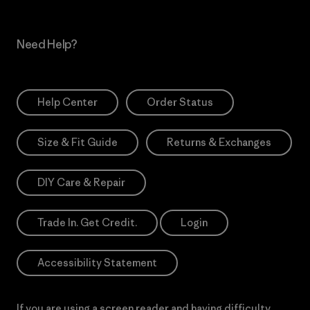
Need Help?
Help Center
Order Status
Size & Fit Guide
Returns & Exchanges
DIY Care & Repair
Trade In. Get Credit.
Login
Accessibility Statement
If you are using a screen reader and having difficulty