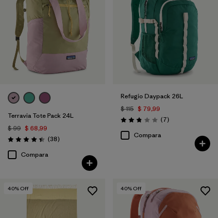
Refugio Daypack 26L
$ 115
$ 79,99
Terravia Tote Pack 24L
Comentarios
(7
)
Valoración: 2.9 / 5
$ 99
$ 68,99
Compara
Comentarios
(38
)
Valoración: 4.4 / 5
Compara
40
% Off
40
% Off