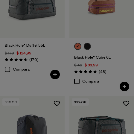
Black Hole® Duffel 55L
$ 179
$ 124,99
Black Hole® Cube 6L
Comentarios
(170
)
Valoración: 4.6 / 5
$ 49
$ 33,99
Compara
Comentarios
(48
)
Valoración: 4.7 / 5
Compara
30
% Off
30
% Off