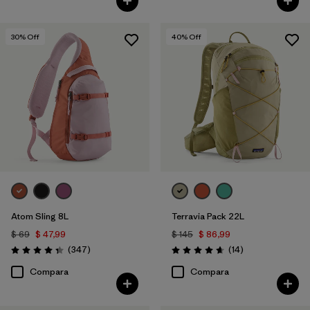
30
% Off
40
% Off
Atom Sling 8L
Terravia Pack 22L
$ 69
$ 47,99
$ 145
$ 86,99
Comentarios
Comentarios
(347
)
(14
)
Valoración: 4.3 / 5
Valoración: 4.6 / 5
Compara
Compara