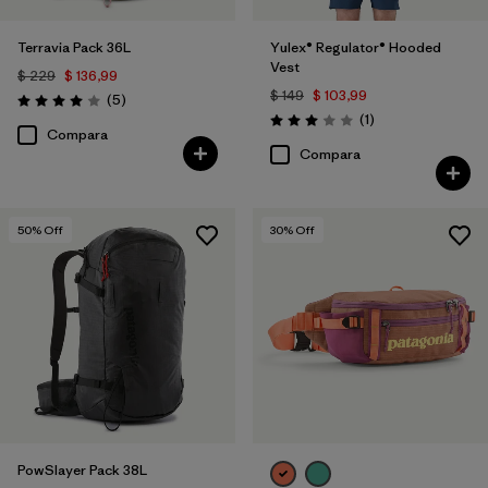
Terravia Pack 36L
Yulex® Regulator® Hooded
Vest
$ 229
$ 136,99
$ 149
$ 103,99
Comentarios
(5
)
Valoración: 4.0 / 5
Comentarios
(1
)
Valoración: 3.0 / 5
Compara
Compara
50
% Off
30
% Off
PowSlayer Pack 38L