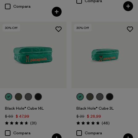
Compara
Compara
30
% Off
30
% Off
Black Hole® Cube 14L
Black Hole® Cube 3L
$ 69
$ 47,99
$ 39
$ 26,99
Comentarios
Comentarios
(31
)
(46
)
Valoración: 4.6 / 5
Valoración: 4.8 / 5
Compara
Compara