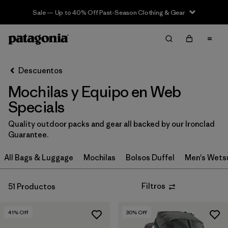
Sale — Up to 40% Off Past-Season Clothing & Gear
Filter & Sort
Limpiar Todos
In-Store Pickup
Selecciona una tienda
Descuentos
Mochilas y Equipo en Web
Ordenar Por
Specials
Filtrar por
Categoría
Quality outdoor packs and gear all backed by our Ironclad
Guarantee.
Filtrar por
Deporte
All Bags & Luggage
Mochilas
Bolsos Duffel
Men's Wets
Filtrar por
Volumen
Filtros
51 Productos
Filtrar por
Características y procesos
41
% Off
30
% Off
Filtrar por
Familia de productos