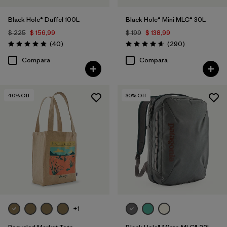
Black Hole® Duffel 100L
Black Hole® Mini MLC® 30L
$ 225
$ 156,99
$ 199
$ 138,99
Comentarios
Comentarios
(40
)
(290
)
Valoración: 4.8 / 5
Valoración: 4.7 / 5
Compara
Compara
40
% Off
30
% Off
+1