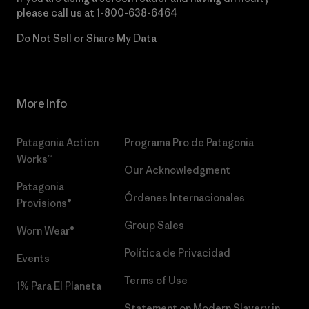
please call us at
1-800-638-6464
Do Not Sell or Share My Data
More Info
Patagonia Action
Programa Pro de Patagonia
Works™
Our Acknowledgment
Patagonia
Órdenes Internacionales
Provisions®
Group Sales
Worn Wear®
Política de Privacidad
Events
Terms of Use
1% Para El Planeta
Statement on Modern Slavery in