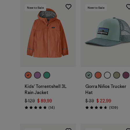
New to Sale
New to Sale
Agregar a la
Bolsa
Kids' Torrentshell 3L
Gorra Niños Trucker
Rain Jacket
Hat
$ 129
$ 89,99
$ 39
$ 22,99
Comentarios
Coment
(14
)
(109
)
Valoración: 4.9 / 5
Valoración: 4.7 / 5