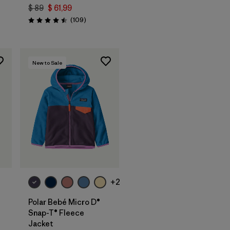
$ 89
$ 61,99
os
Comentarios
(109
)
Valoración: 4.5 / 5
New to Sale
+2
Polar Bebé Micro D®
Snap-T® Fleece
Jacket
ios