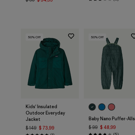
Valoración: 2.9 / 5
50
% Off
50
% Off
Kids' Insulated
Outdoor Everyday
Baby Nano Puffer-Alls
Jacket
$ 99
$ 48,99
$ 149
$ 73,99
Comentar
(5
)
Comentarios
(1
)