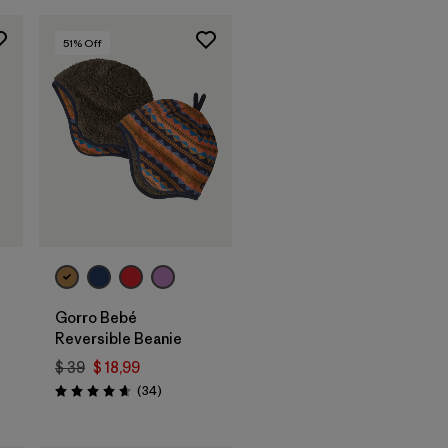
51
% Off
Gorro Bebé
Reversible Beanie
$ 39
$ 18,99
ios
Comentarios
(34
)
Valoración: 4.6 / 5