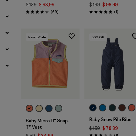
$ 189
$ 93,99
$ 199
$ 98,99
Comentarios
Comentari
(69
)
(1
)
Valoración: 4.3 / 5
Valoración: 5.0 / 5
New to Sale
50
% Off
Baby Snow Pile Bibs
Baby Micro D® Snap-
T® Vest
$ 159
$ 78,99
Comentar
(11
)
$ 59
$ 34,99