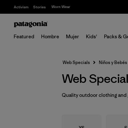
Worn Wear
Activism
Stories
Featured
Hombre
Mujer
Kids'
Packs & G
Web Specials
Niños y Bebés
Web Special
Quality outdoor clothing and 
XS
S