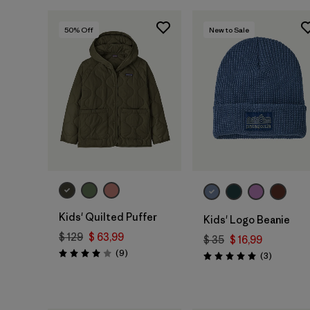
50
% Off
New to Sale
Agregar a la
Bolsa
Kids' Quilted Puffer
Kids' Logo Beanie
$ 129
$ 63,99
$ 35
$ 16,99
Comentarios
(9
)
Comentar
(3
)
Valoración: 4.0 / 5
Valoración: 5.0 / 5