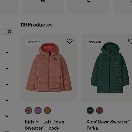
Filtrar por
Familia de productos
119 Productos
Filtrar por
Adaptar
50
% Off
50
% Off
Filtrar por
Deporte
Filtrar por
Warmth Index
Kids' Hi-Loft Down
Kids' Down Sweater™
Sweater™ Hoody
Parka