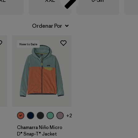
New to Sale
+2
Chamarra Niño Micro
D® Snap-T® Jacket