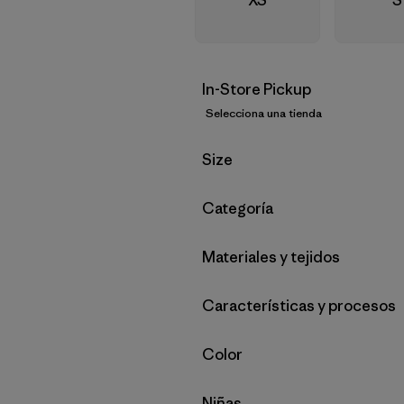
In-Store Pickup
Selecciona una tienda
Filtrar por
Size
Filtrar por
Categoría
Filtrar por
Materiales y tejidos
Filtrar por
Características y procesos
Filtrar por
Color
Filtrar por
Niñas