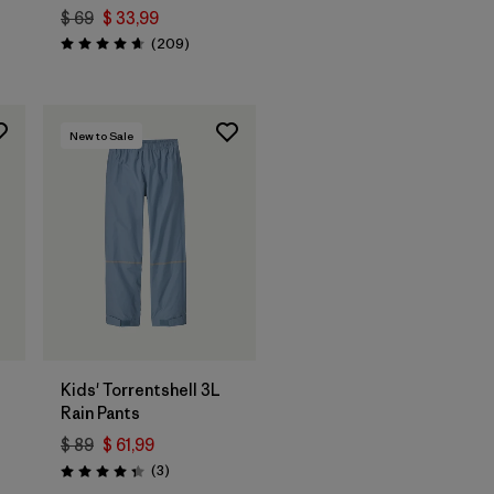
$ 69
$ 33,99
Comentarios
(209
)
Valoración: 4.7 / 5
New to Sale
Kids' Torrentshell 3L
Rain Pants
$ 89
$ 61,99
Comentarios
(3
)
Valoración: 4.3 / 5
ios