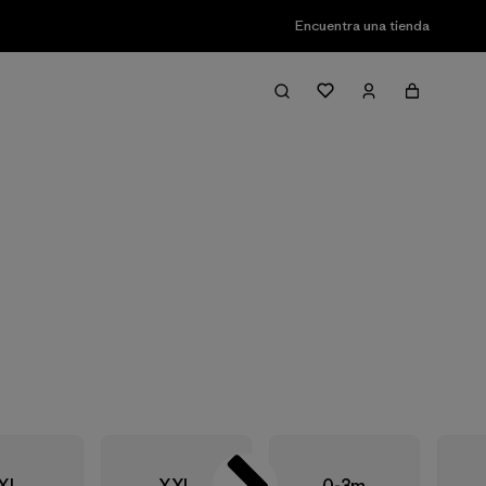
Encuentra una tienda
Filter & Sort
XL
XXL
0-3m