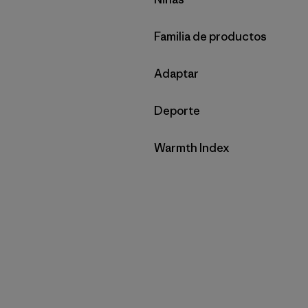
Filtrar por
Familia de productos
Filtrar por
Adaptar
Filtrar por
Deporte
Filtrar por
Warmth Index