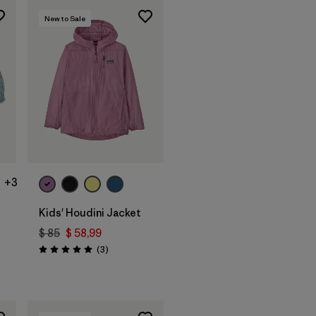
New to Sale
+3
Kids' Houdini Jacket
$ 85
$ 58,99
Comentarios
(3
)
Valoración: 5.0 / 5
arios