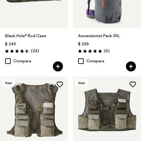
Black Hole® Rod Case
Ascensionist Pack 35L
$ 245
$ 239
Comentarios
Comentarios
(24
)
(5
)
Valoración: 4.5 / 5
Valoración: 4.8 / 5
Compara
Compara
New
New