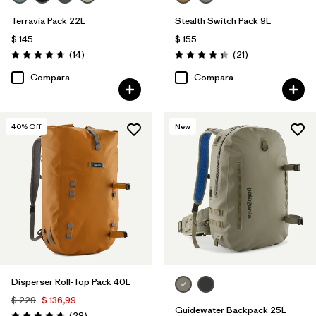
Terravia Pack 22L
Stealth Switch Pack 9L
$ 145
$ 155
Comentarios
Comentarios
(14
)
(21
)
Valoración: 4.6 / 5
Valoración: 4.4 / 5
Compara
Compara
40
% Off
New
Disperser Roll-Top Pack 40L
$ 229
$ 136,99
Guidewater Backpack 25L
Comentarios
(28
)