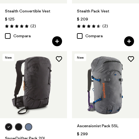
Stealth Convertible Vest
Stealth Pack Vest
$ 125
$ 209
Comentarios
Comentarios
(2
)
(2
)
Valoración: 5.0 / 5
Valoración: 4.5 / 5
Compara
Compara
New
New
Ascensionist Pack 55L
$ 299
SnowDrifter Pack 20L