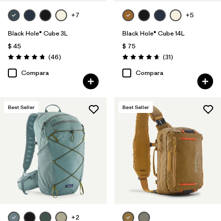
+7
+5
Black Hole® Cube 3L
Black Hole® Cube 14L
$ 45
$ 75
Comentarios
Comentarios
(46
)
(31
)
Valoración: 4.8 / 5
Valoración: 4.6 / 5
Compara
Compara
Best Seller
Best Seller
+2