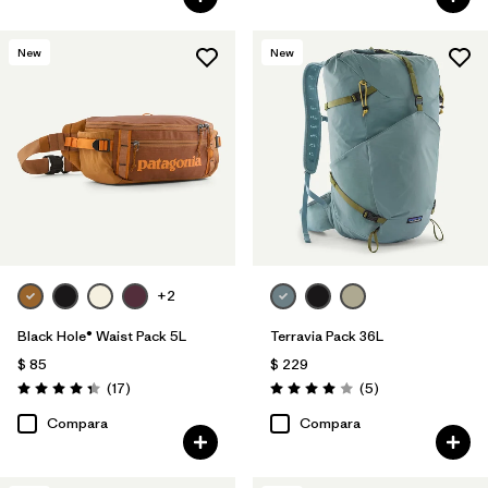
New
New
+2
Black Hole® Waist Pack 5L
Terravia Pack 36L
$ 85
$ 229
Comentarios
Comentarios
(17
)
(5
)
Valoración: 4.4 / 5
Valoración: 4.0 / 5
Compara
Compara