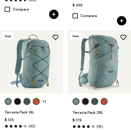
Valoración: 4.6 / 5
$ 349
Compara
Compara
New
New
+1
Terravia Pack 14L
Terravia Pack 28L
$ 125
$ 179
Comentarios
(10
)
Comentarios
(15
)
Valoración: 4.2 / 5
Valoración: 4.1 / 5