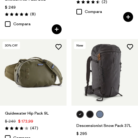
Comentarios
(2
)
Valoración: 4.5 / 5
$ 249
Compara
Comentarios
(8
)
Valoración: 4.9 / 5
Compara
30
% Off
New
Guidewater Hip Pack 9L
$ 249
$ 173,99
Descensionist Snow Pack 37L
Comentarios
(47
)
Valoración: 4.0 / 5
$ 295
Compara