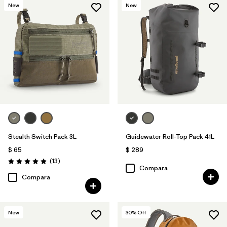
New
New
Stealth Switch Pack 3L
Guidewater Roll-Top Pack 41L
$ 65
$ 289
Comentarios
(13
)
Valoración: 4.9 / 5
Compara
Compara
New
30
% Off