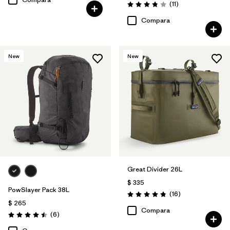
Comentarios
(11
)
Valoración: 3.8 / 5
Compara
New
New
Great Divider 26L
$ 335
PowSlayer Pack 38L
Comentarios
(16
)
Valoración: 4.8 / 5
$ 265
Compara
Comentarios
(6
)
Valoración: 4.5 / 5