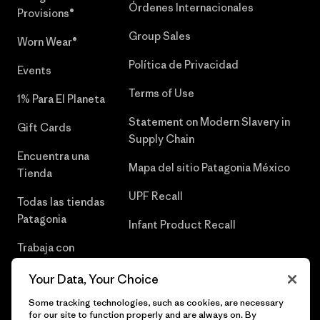
Órdenes Internacionales
Provisions®
Group Sales
Worn Wear®
Política de Privacidad
Events
Terms of Use
1% Para El Planeta
Statement on Modern Slavery in
Gift Cards
Supply Chain
Encuentra una
Mapa del sitio Patagonia México
Tienda
UPF Recall
Todas las tiendas
Patagonia
Infant Product Recall
Trabaja con
Nosotros
Your Data, Your Choice
Prensa
Some tracking technologies, such as cookies, are necessary
for our site to function properly and are always on. By