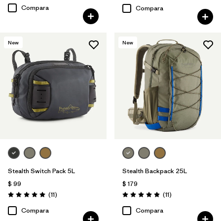
Compara
Compara
New
New
Stealth Switch Pack 5L
Stealth Backpack 25L
$ 99
$ 179
Comentarios
Comentarios
(11
)
(11
)
Valoración: 5.0 / 5
Valoración: 4.9 / 5
Compara
Compara