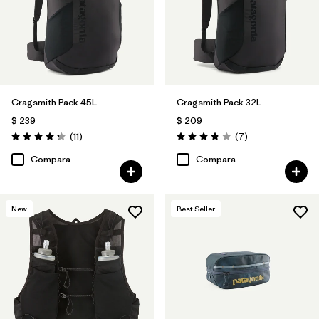
Cragsmith Pack 45L
Cragsmith Pack 32L
$ 239
$ 209
Comentarios
Comentarios
(11
)
(7
)
Valoración: 4.3 / 5
Valoración: 3.9 / 5
Compara
Compara
New
Best Seller