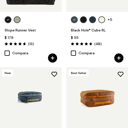
+5
Slope Runner Vest
Black Hole® Cube 6L
$ 179
$ 55
Comentarios
Comentarios
(13
)
(48
)
Valoración: 4.7 / 5
Valoración: 4.7 / 5
Compara
Compara
New
Best Seller