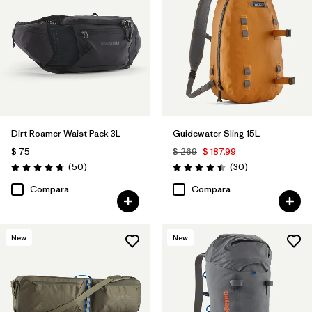
Dirt Roamer Waist Pack 3L
Guidewater Sling 15L
$ 75
$ 269
$ 187,99
Comentarios
Comentarios
(50
)
(30
)
Valoración: 4.7 / 5
Valoración: 4.5 / 5
Compara
Compara
New
New