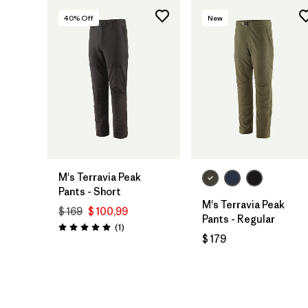
40
% Off
New
M's Terravia Peak
Pants - Short
M's Terravia Peak
$ 169
$ 100,99
Pants - Regular
Comentarios
(1
)
Valoración: 5.0 / 5
$ 179