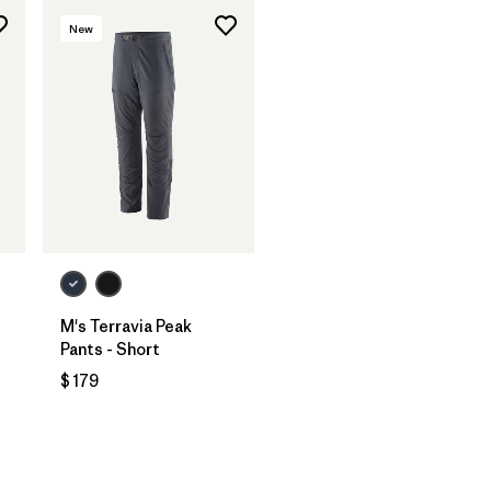
New
M's Terravia Peak
Pants - Short
$ 179