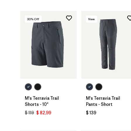
30
% Off
New
M's Terravia Trail
M's Terravia Trail
Shorts - 10"
Pants - Short
$ 119
$ 82,99
$ 139