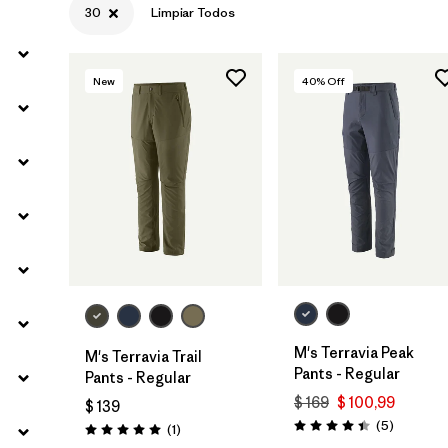
30
Limpiar Todos
Filtrar por
Sport
New
40
% Off
Filtrar por
Gender
M's Terravia Peak
M's Terravia Trail
Pants - Regular
Pants - Regular
$ 169
$ 100,99
$ 139
Comentar
(5
)
Comentarios
(1
)
Valoración: 4.4 / 5
Valoración: 5.0 / 5