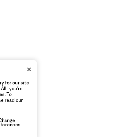
y for our site
All” you’re
es. To
se read our
Change
eferences