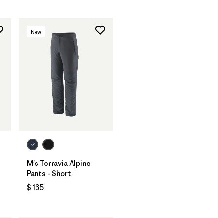
New
M's Terravia Alpine
Pants - Short
$ 165