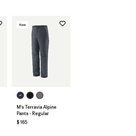
New
M's Terravia Alpine
Pants - Regular
$ 165
ios