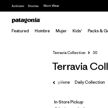
Worn Wear
Activism
Stories
Featured
Hombre
Mujer
Kids'
Packs & G
Terravia Collection
30
Terravia Col
a Camping
Primeras Capas Capilene
Daily Collection
In-Store Pickup