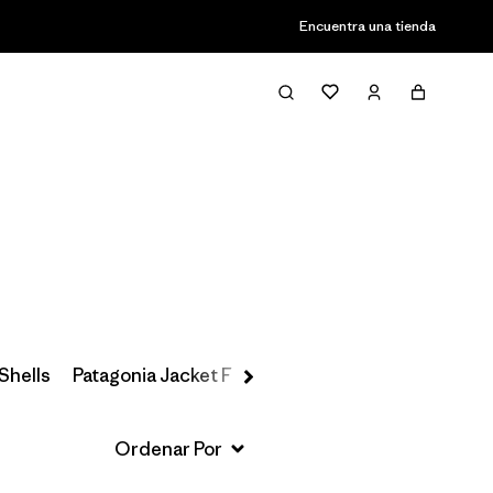
Encuentra una tienda
Filter & Sort
Shells
Patagonia Jacket Finder
Jackson Glacier Colle