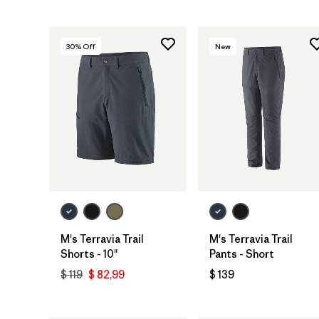
30
% Off
New
M's Terravia Trail
M's Terravia Trail
Shorts - 10"
Pants - Short
$ 119
$ 82,99
$ 139