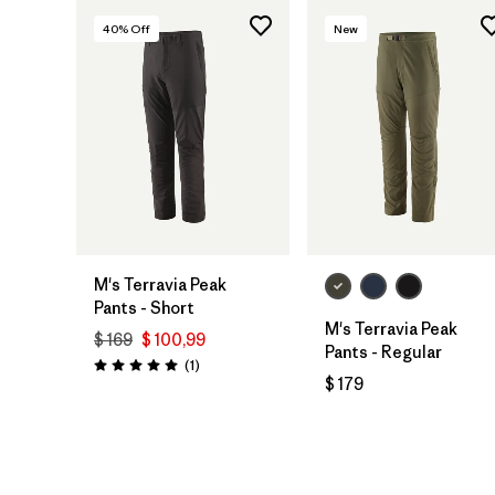
40
% Off
New
M's Terravia Peak
Pants - Short
M's Terravia Peak
$ 169
$ 100,99
Pants - Regular
Comentarios
(1
)
Valoración: 5.0 / 5
$ 179