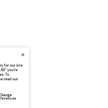
y for our site
All” you’re
es. To
se read our
Change
eferences