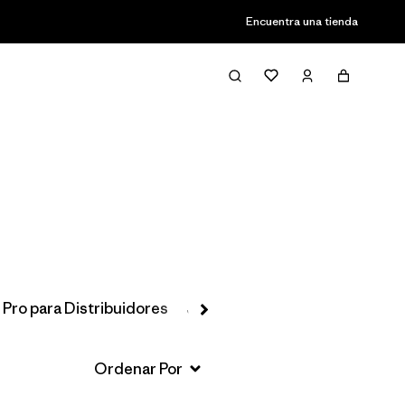
Encuentra una tienda
Filter & Sort
 Pro para Distribuidores
Jackets & Vests
Favoritos