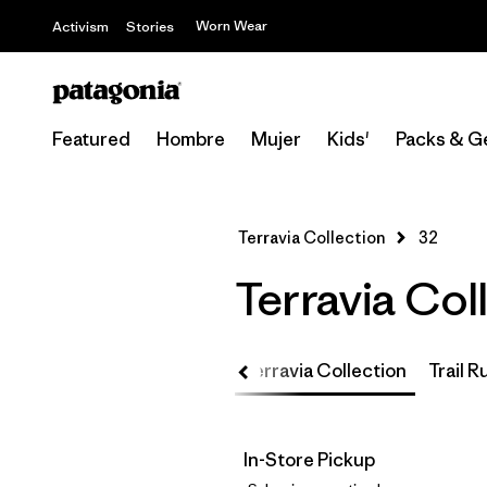
Worn Wear
Activism
Stories
Featured
Hombre
Mujer
Kids'
Packs & G
Terravia Collection
32
Terravia Coll
Up
Core Team Collection
Terravia Collection
Trail 
In-Store Pickup