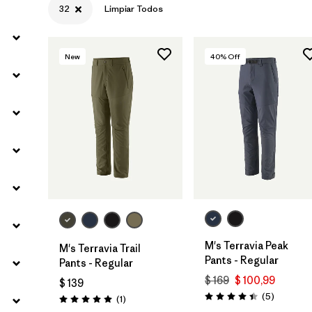
32
Limpiar Todos
Filtrar por
Sport
New
40
% Off
Filtrar por
Gender
M's Terravia Peak
M's Terravia Trail
Pants - Regular
Pants - Regular
$ 169
$ 100,99
$ 139
Comentar
(5
)
Comentarios
(1
)
Valoración: 4.4 / 5
Valoración: 5.0 / 5