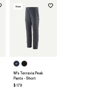
New
M's Terravia Peak
Pants - Short
$ 179