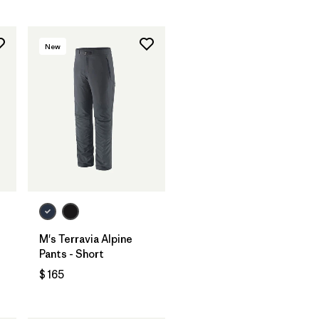
New
M's Terravia Alpine
Pants - Short
$ 165