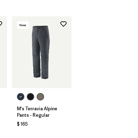
New
M's Terravia Alpine
Pants - Regular
$ 165
ios