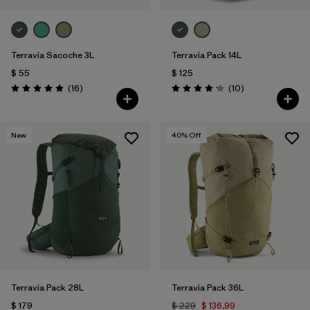
Terravia Sacoche 3L
Terravia Pack 14L
$ 55
$ 125
Comentarios
Comentarios
(16
)
(10
)
Valoración: 4.9 / 5
Valoración: 4.2 / 5
New
40
% Off
Terravia Pack 28L
Terravia Pack 36L
$ 179
$ 229
$ 136,99