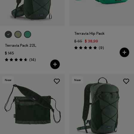
Terravia Hip Pack
$ 65
$ 38,99
Terravia Pack 22L
Comentarios
(9
)
Valoración: 5.0 / 5
$ 145
Comentarios
(14
)
Valoración: 4.6 / 5
New
New