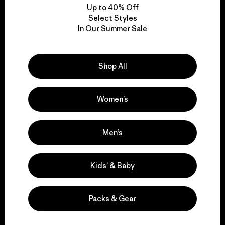
Up to 40% Off
Select Styles
In Our Summer Sale
We take responsibility
for our impact.
Shop All
Explore Our Footprint
Women’s
Men’s
We support grassroots
activism.
Kids’ & Baby
Visit Patagonia Action Works
Packs & Gear