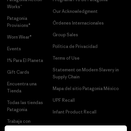
Works™
Our Acknowledgment
Patagonia
Órdenes Internacionales
Provisions®
Group Sales
Worn Wear®
Política de Privacidad
Events
Terms of Use
1% Para El Planeta
Statement on Modern Slavery in
Gift Cards
Supply Chain
Encuentra una
Mapa del sitio Patagonia México
Tienda
UPF Recall
Todas las tiendas
Patagonia
Infant Product Recall
Trabaja con
Nosotros