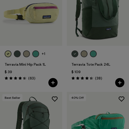
Filtrar por
Sport
Filtrar por
Volume
Filtrar por
Gender
+1
Terravia Mini Hip Pack 1L
Terravia Tote Pack 24L
$ 39
$ 109
Comentarios
Comentarios
(63
)
(38
)
Valoración: 4.4 / 5
Valoración: 4.4 / 5
Best Seller
40
% Off