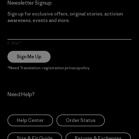
Newsletter Signup
Sign up for exclusive offers, original stories, activism
awareness, events and more.
E-Mail
Sign Me Up
*Need Translation: registration.privacypolicy
Need Help?
Help Center
Order Status
Size & Fit Guide
Returns & Exchanges