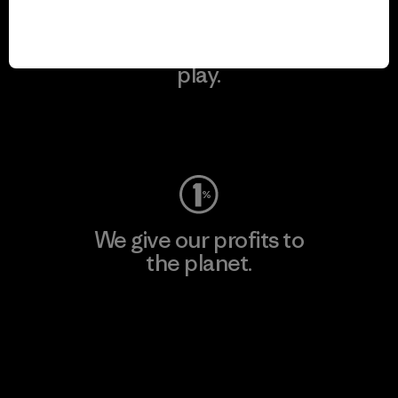
We keep your gear in
play.
Visit Worn Wear
We give our profits to
the planet.
Read Our Commitment