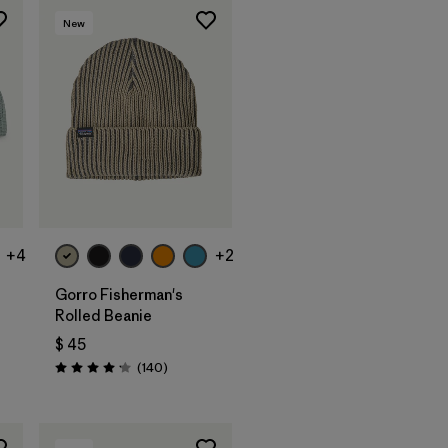
New
Agregar a la
Bolsa
+4
+2
Gorro Fisherman's
Rolled Beanie
$ 45
ios
Comentarios
(140
)
Valoración: 4.1 / 5