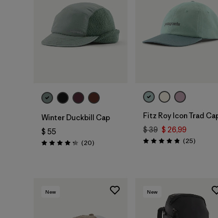
Agregar a la
Agregar a la
Bolsa
Bolsa
Fitz Roy Icon Trad Ca
Winter Duckbill Cap
$ 39
$ 26,99
$ 55
Comenta
(25
)
Comentarios
(20
)
Valoración: 4.8 / 5
Valoración: 4.3 / 5
New
New