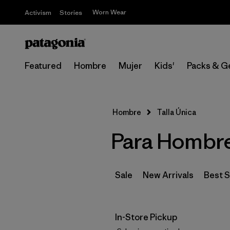
Worn Wear
Activism
Stories
Featured
Hombre
Mujer
Kids'
Packs & G
Hombre
Talla Única
Para Hombre 
Sale
New Arrivals
Best S
In-Store Pickup