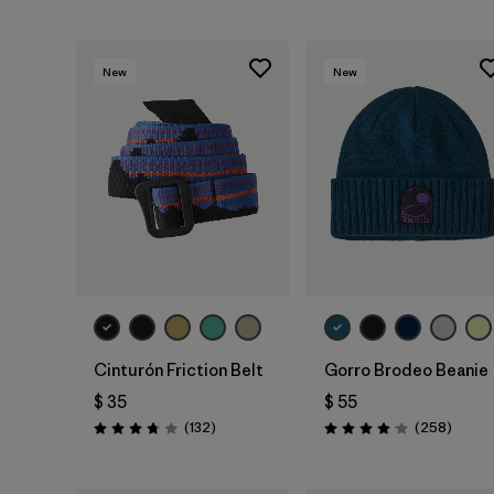
New
New
Agregar a la
Agregar a la
Bolsa
Bolsa
Cinturón Friction Belt
Gorro Brodeo Beanie
$ 35
$ 55
Comentarios
Coment
(132
)
(258
)
Valoración: 3.7 / 5
Valoración: 4.1 / 5