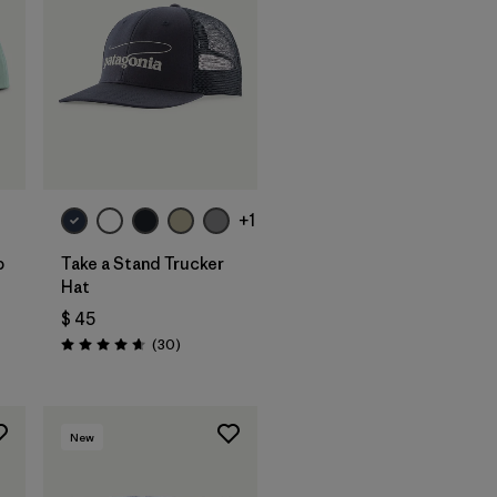
Agregar a la
Bolsa
+1
p
Take a Stand Trucker
Hat
$ 45
rios
Comentarios
(30
)
Valoración: 4.6 / 5
New