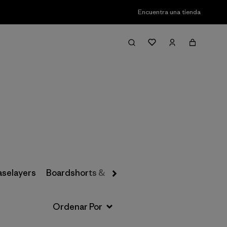
Encuentra una tienda
Filter & Sort
aselayers
Boardshorts & Rashguards
Hats & Accesso