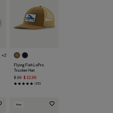
Agregar a la
Bolsa
+2
Flying Fish LoPro
Trucker Hat
$ 39
$ 22,99
rios
Comentarios
(23
)
Valoración: 5.0 / 5
New