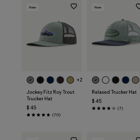
New
New
Agregar a la
Agregar a la
Bolsa
Bolsa
+2
Jockey Fitz Roy Trout
Relaxed Trucker Hat
Trucker Hat
$ 45
$ 45
Comentar
(7
)
Valoración: 4.1 / 5
Comentarios
(70
)
Valoración: 4.8 / 5