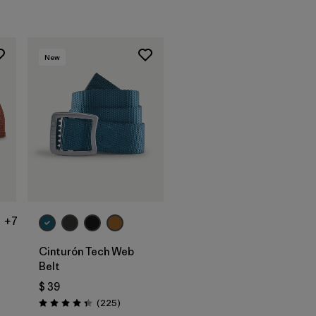
New
Agregar a la
Bolsa
+7
Cinturón Tech Web
Belt
$ 39
arios
Comentarios
(225
)
Valoración: 4.3 / 5