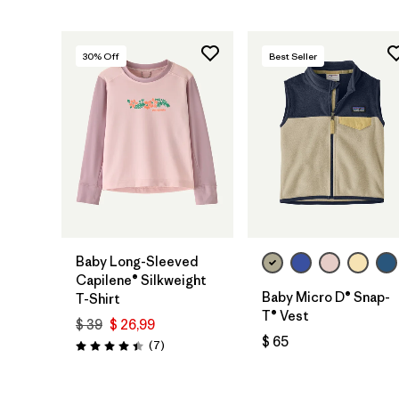
30
% Off
Best Seller
Baby Long-Sleeved
Capilene® Silkweight
Baby Micro D® Snap-
T-Shirt
T® Vest
$ 39
$ 26,99
$ 65
Comentarios
(7
)
Valoración: 4.4 / 5