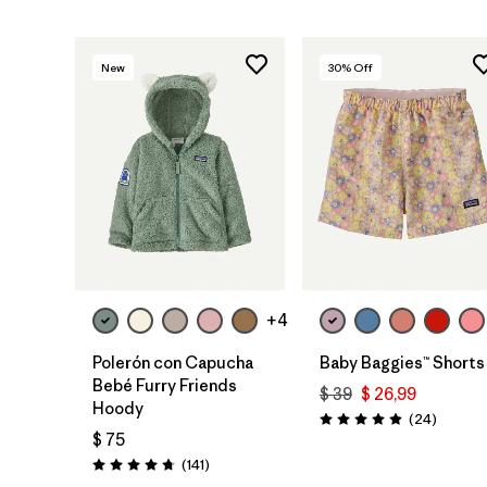
New
30
% Off
+4
Polerón con Capucha
Baby Baggies™ Shorts
Bebé Furry Friends
$ 39
$ 26,99
Hoody
Comenta
(24
)
Valoración: 4.9 / 5
$ 75
Comentarios
(141
)
Valoración: 4.7 / 5