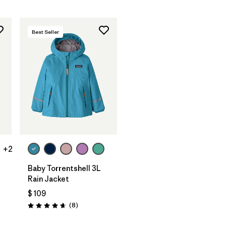
Best Seller
+2
Baby Torrentshell 3L
Rain Jacket
$ 109
Comentarios
(8
)
Valoración: 4.6 / 5