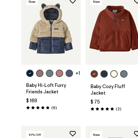
New
New
+1
Baby Hi-Loft Furry
Baby Cozy Fluff
Friends Jacket
Jacket
$ 169
$ 75
Comentarios
(6
)
Comentar
(2
)
Valoración: 4.8 / 5
Valoración: 5.0 / 5
41
% Off
New