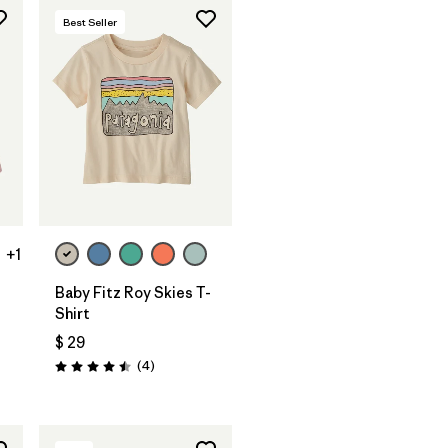
Best Seller
+1
Baby Fitz Roy Skies T-
Shirt
$ 29
rios
Comentarios
(4
)
Valoración: 4.5 / 5