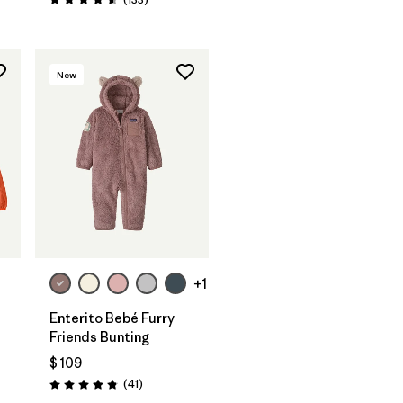
Valoración: 4.6 / 5
New
+1
Enterito Bebé Furry
Friends Bunting
$ 109
arios
Comentarios
(41
)
Valoración: 4.8 / 5