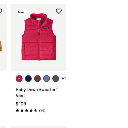
New
+1
Baby Down Sweater™
Vest
$ 109
rios
Comentarios
(14
)
Valoración: 4.5 / 5