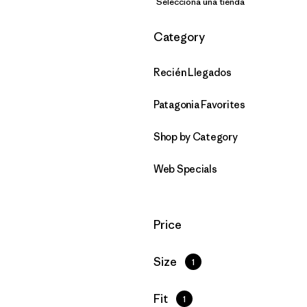
Selecciona una tienda
Filtrar por
Category
Recién Llegados
Patagonia Favorites
Shop by Category
Web Specials
Filtrar por
Price
Filtrar por
Size
1
Filtrar por
Fit
1