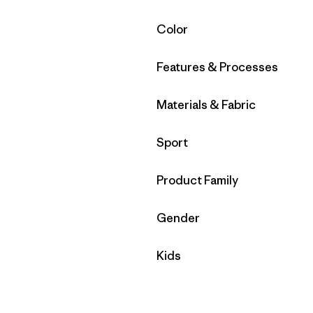
Filtrar por
Color
Filtrar por
Features & Processes
Filtrar por
Materials & Fabric
Filtrar por
Sport
Filtrar por
Product Family
Filtrar por
Gender
Filtrar por
Kids