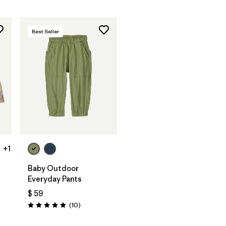
Best Seller
+1
Baby Outdoor
Everyday Pants
$ 59
rios
Comentarios
(10
)
Valoración: 4.9 / 5