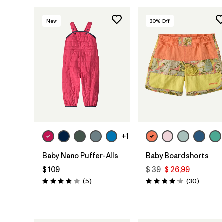
New
30
% Off
+1
Baby Nano Puffer-Alls
Baby Boardshorts
$ 109
$ 39
$ 26,99
Comentarios
Comenta
(5
)
(30
)
Valoración: 3.8 / 5
Valoración: 4.0 / 5