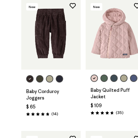
New
New
Baby Quilted Puff
Baby Corduroy
Jacket
Joggers
$ 109
$ 65
Comenta
(35
)
Comentarios
(14
)
Valoración: 4.7 / 5
Valoración: 4.7 / 5