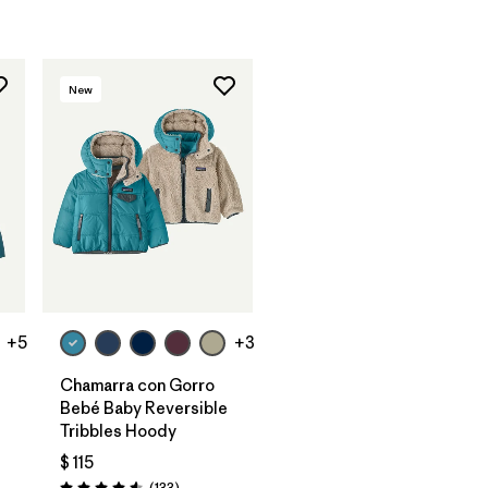
New
+5
+3
Chamarra con Gorro
Bebé Baby Reversible
Tribbles Hoody
$ 115
rios
Comentarios
(133
)