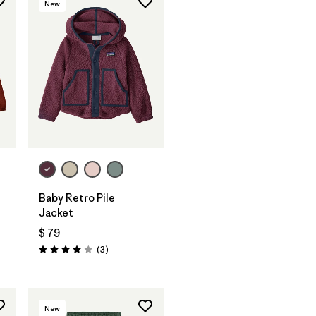
New
Baby Retro Pile
Jacket
$ 79
ios
Comentarios
(3
)
Valoración: 4.0 / 5
New