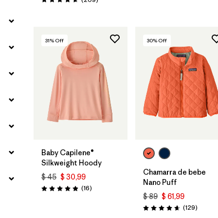
Valoración: 4.7 / 5
31
% Off
30
% Off
Baby Capilene®
Silkweight Hoody
Chamarra de bebe
$ 45
$ 30,99
Nano Puff
Comentarios
(16
)
Valoración: 4.9 / 5
$ 89
$ 61,99
Coment
(129
)
Valoración: 4.7 / 5