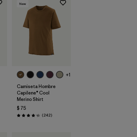
New
+1
Camiseta Hombre
Capilene® Cool
Merino Shirt
$ 75
arios
Comentarios
(242
)
Valoración: 4.3 / 5