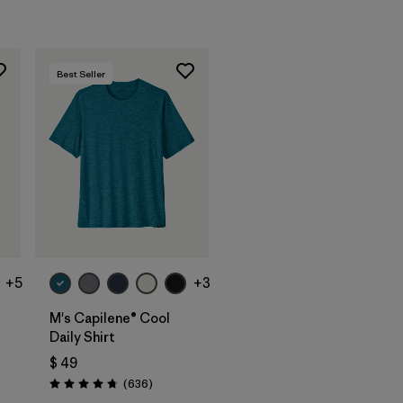
Best Seller
+5
+3
M's Capilene® Cool
Daily Shirt
$ 49
arios
Comentarios
(636
)
Valoración: 4.7 / 5