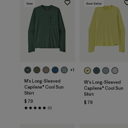
New
Best Seller
+1
M's Long-Sleeved
W's Long-Sleeved
Capilene® Cool Sun
Capilene® Cool Sun
Shirt
Shirt
$ 79
$ 79
Comentarios
(1
)
Valoración: 5.0 / 5