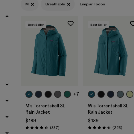
M
Breathable
Limpiar Todos
Filtrar por
Materials & Fabric
Best Seller
Best Seller
Filtrar por
Sport
Filtrar por
Product Family
Filtrar por
Volume
Filtrar por
Gender
+7
Filtrar por
Kids
M's Torrentshell 3L
W's Torrentshell 3L
Rain Jacket
Rain Jacket
$ 189
$ 189
Comentarios
Coment
(337
)
(223
)
Valoración: 4.4 / 5
Valoración: 4.4 / 5