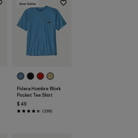
Best Seller
Polera Hombre Work
Pocket Tee Shirt
$ 49
Comentarios
(238
)
Valoración: 4.4 / 5