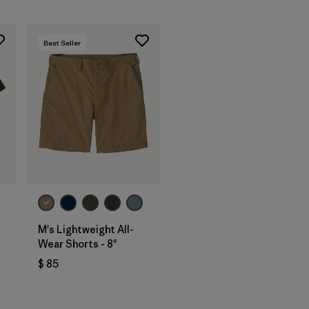
Best Seller
M's Lightweight All-
Wear Shorts - 8"
$ 85
ios