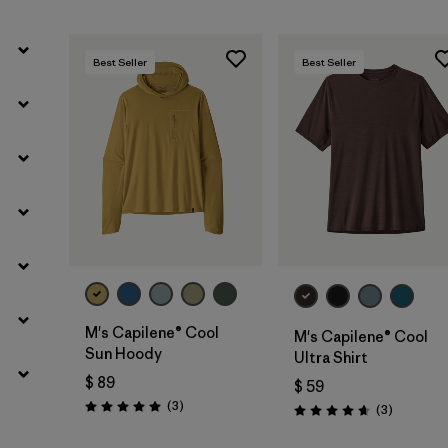
Best Seller
Best Seller
M's Capilene® Cool
M's Capilene® Cool
Sun Hoody
Ultra Shirt
$ 89
$ 59
Comentarios
(3
)
Comentar
(3
)
Valoración: 5.0 / 5
Valoración: 4.7 / 5