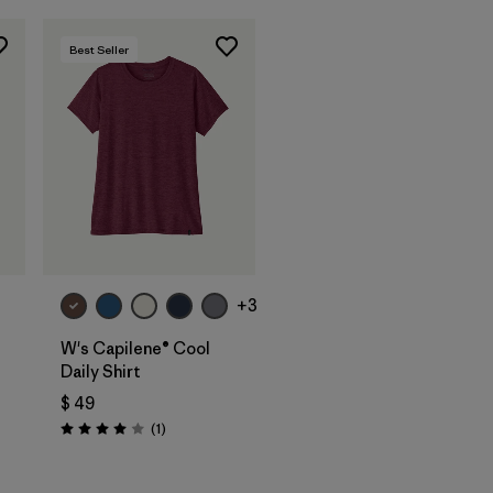
Best Seller
+3
W's Capilene® Cool
Daily Shirt
$ 49
Comentarios
(1
)
ios
Valoración: 4.0 / 5