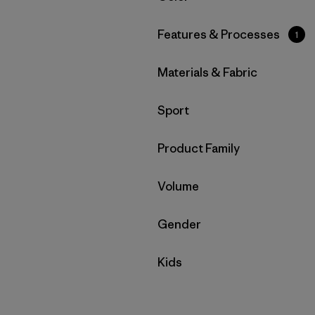
Filtrar por
Features & Processes
1
Filtrar por
Materials & Fabric
Filtrar por
Sport
Filtrar por
Product Family
Filtrar por
Volume
Filtrar por
Gender
Filtrar por
Kids