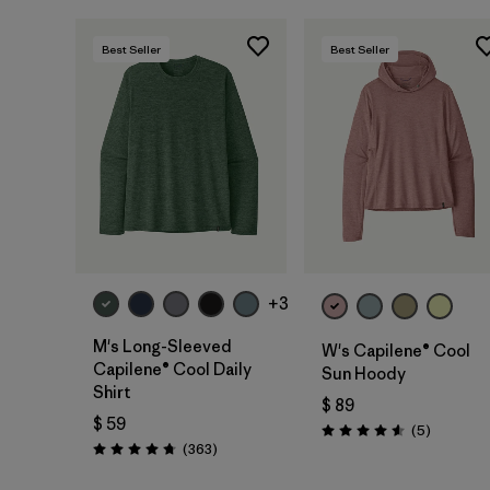
Best Seller
Best Seller
+3
M's Long-Sleeved
W's Capilene® Cool
Capilene® Cool Daily
Sun Hoody
Shirt
$ 89
$ 59
Comentar
(5
)
Valoración: 4.6 / 5
Comentarios
(363
)
Valoración: 4.7 / 5