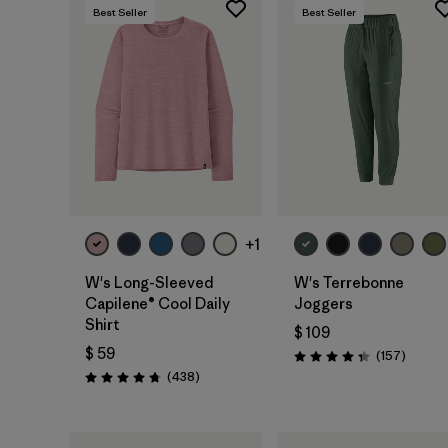
Best Seller
Best Seller
+1
W's Long-Sleeved
W's Terrebonne
Capilene® Cool Daily
Joggers
Shirt
$ 109
$ 59
Coment
(157
)
Valoración: 4.4 / 5
Comentarios
(438
)
Valoración: 4.7 / 5