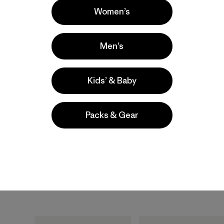
Women’s
Best Seller
Best Seller
Men’s
Kids’ & Baby
Packs & Gear
M's Back Step Shirt
M's Capilene® Cool
Daily Shirt -
$ 85
Boardshort Logo
$ 59