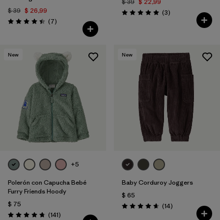
$ 39
$ 22,99
$ 39
$ 26,99
Comentarios
(3
)
Valoración: 5.0 / 5
Comentarios
(7
)
Valoración: 4.4 / 5
New
New
+5
Polerón con Capucha Bebé
Baby Corduroy Joggers
Furry Friends Hoody
$ 65
$ 75
Comentarios
(14
)
Valoración: 4.7 / 5
Comentarios
(141
)
Valoración: 4.7 / 5