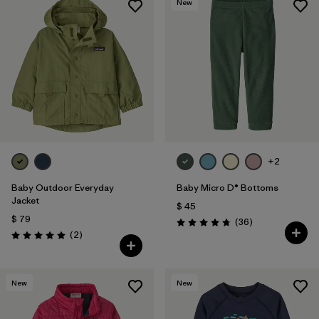
New
+2
Baby Outdoor Everyday
Baby Micro D® Bottoms
Jacket
$ 45
$ 79
Comentarios
(36
)
Valoración: 4.8 / 5
Comentarios
(2
)
Valoración: 5.0 / 5
New
New