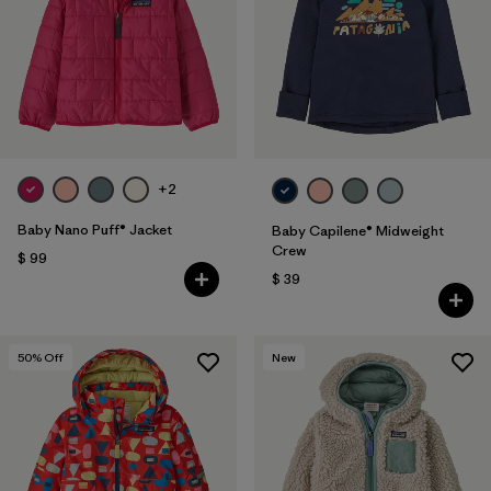
+2
Baby Nano Puff® Jacket
Baby Capilene® Midweight
Crew
$ 99
$ 39
50
% Off
New