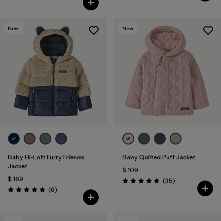
New
New
Baby Hi-Loft Furry Friends
Baby Quilted Puff Jacket
Jacket
$ 109
$ 169
Comentarios
(35
)
Valoración: 4.7 / 5
Comentarios
(6
)
Valoración: 4.8 / 5