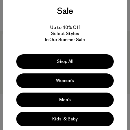
T-Shirt
$ 75
Sale
$ 39
Comentarios
(2
)
Valoración: 5.0 / 5
Comentarios
(3
)
Valoración: 5.0 / 5
Up to 40% Off
Select Styles
New
New
In Our Summer Sale
Shop All
Women’s
Men’s
+2
Baby Reversible Down
Baby Retro Pile Jacket
Sweater™ Hoody
Kids’ & Baby
$ 79
$ 145
Comentarios
(3
)
Valoración: 4.0 / 5