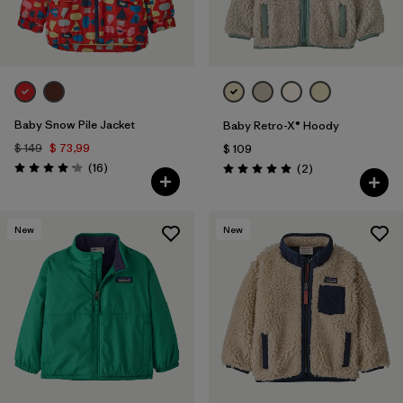
Baby Snow Pile Jacket
Baby Retro-X® Hoody
$ 149
$ 73,99
$ 109
Comentarios
(16
)
Comentarios
(2
)
Valoración: 4.2 / 5
Valoración: 5.0 / 5
New
New