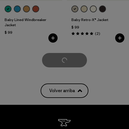
Baby Lined Windbreaker
Baby Retro-X® Jacket
Jacket
$ 99
$ 99
Comentarios
(2
)
Valoración: 5.0 / 5
Cargar Más
Volver arriba