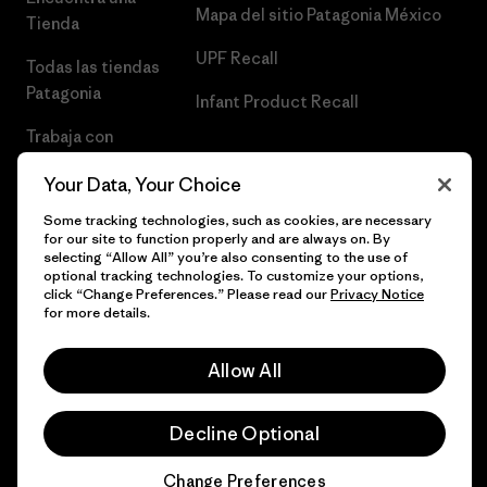
Mapa del sitio Patagonia México
Tienda
UPF Recall
Todas las tiendas
Patagonia
Infant Product Recall
Trabaja con
Nosotros
Your Data, Your Choice
Prensa
Some tracking technologies, such as cookies, are necessary
for our site to function properly and are always on. By
selecting “Allow All” you’re also consenting to the use of
optional tracking technologies. To customize your options,
click “Change Preferences.” Please read our
Privacy Notice
© 2026 Patagonia, Inc. Todos los derechos reservados.
for more details.
Allow All
español
Decline Optional
Change Preferences