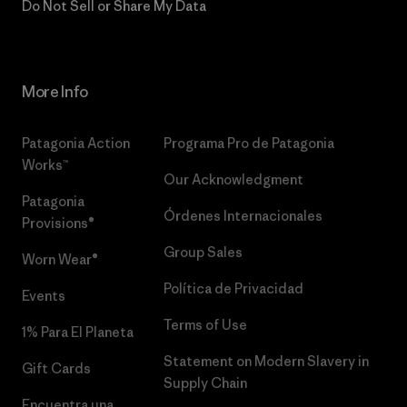
Do Not Sell or Share My Data
More Info
Patagonia Action
Programa Pro de Patagonia
Works™
Our Acknowledgment
Patagonia
Órdenes Internacionales
Provisions®
Group Sales
Worn Wear®
Política de Privacidad
Events
Terms of Use
1% Para El Planeta
Statement on Modern Slavery in
Gift Cards
Supply Chain
Encuentra una