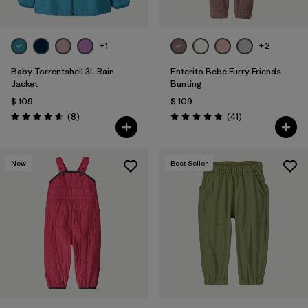
+1
+2
Baby Torrentshell 3L Rain
Enterito Bebé Furry Friends
Jacket
Bunting
$ 109
$ 109
Comentarios
Comentarios
(8
)
(41
)
Valoración: 4.6 / 5
Valoración: 4.8 / 5
New
Best Seller