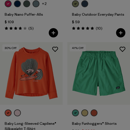
+2
Baby Nano Puffer-Alls
Baby Outdoor Everyday Pants
$ 109
$ 59
Comentarios
Comentarios
(5
)
(10
)
Valoración: 3.8 / 5
Valoración: 4.9 / 5
30
% Off
41
% Off
Baby Long-Sleeved Capilene®
Baby Funhoggers® Shorts
Silkweight T-Shirt