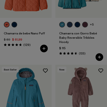
+5
Chamarra de bebe Nano Puff
Chamarra con Gorro Bebé
Baby Reversible Tribbles
$ 89
$ 61,99
Hoody
Comentarios
(129
)
Valoración: 4.7 / 5
$ 115
Comentarios
(133
)
Valoración: 4.6 / 5
Best Seller
New