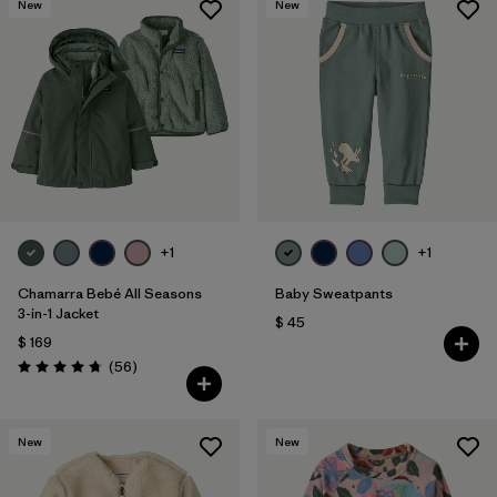
New
New
+1
+1
Chamarra Bebé All Seasons
Baby Sweatpants
3-in-1 Jacket
$ 45
$ 169
Comentarios
(56
)
Valoración: 4.8 / 5
New
New