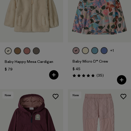
+1
Baby Micro D® Crew
Baby Happy Mesa Cardigan
$ 45
$ 79
Comentarios
(35
)
Valoración: 4.9 / 5
New
New