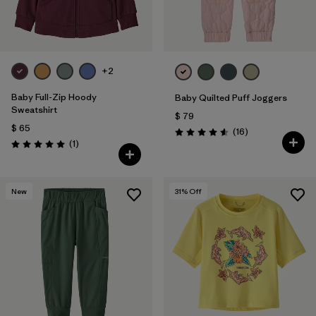
+2
Baby Full-Zip Hoody
Baby Quilted Puff Joggers
Sweatshirt
$ 79
$ 65
Comentarios
(16
)
Valoración: 4.6 / 5
Comentarios
(1
)
Valoración: 5.0 / 5
New
31
% Off