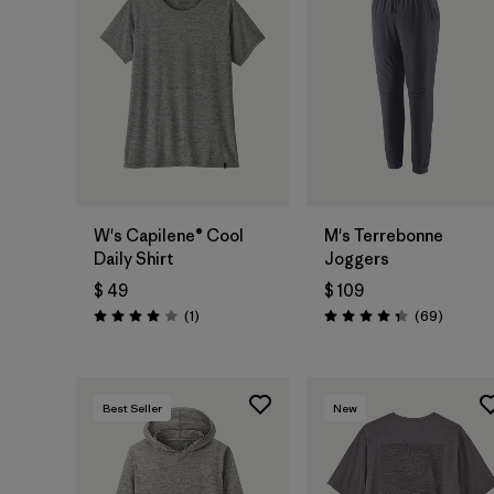
W's Capilene® Cool
M's Terrebonne
Daily Shirt
Joggers
$ 49
$ 109
Comentarios
Comenta
(1
)
(69
)
Valoración: 4.0 / 5
Valoración: 4.3 / 5
Best Seller
New