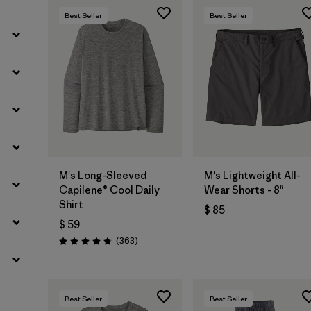
Best Seller
Best Seller
M's Long-Sleeved
M's Lightweight All-
Capilene® Cool Daily
Wear Shorts - 8"
Shirt
$ 85
$ 59
Comentarios
(363
)
Valoración: 4.7 / 5
Best Seller
Best Seller