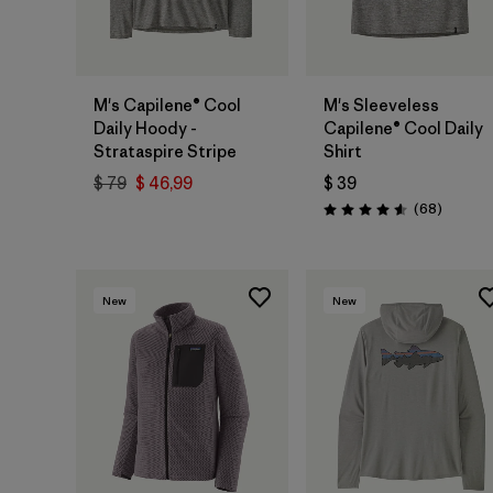
M's Capilene® Cool
M's Sleeveless
Daily Hoody -
Capilene® Cool Daily
Strataspire Stripe
Shirt
$ 79
$ 46,99
$ 39
Comenta
(68
)
Valoración: 4.6 / 5
New
New