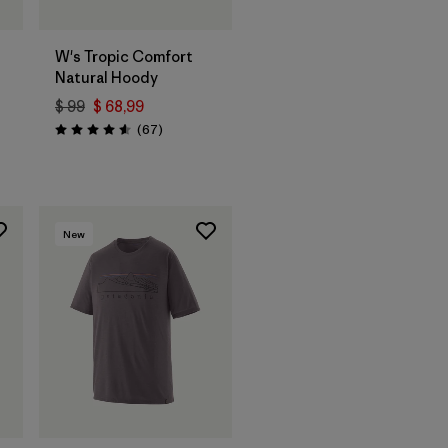
W's Tropic Comfort
Natural Hoody
$ 99
$ 68,99
Comentarios
(67
)
Valoración: 4.6 / 5
os
New