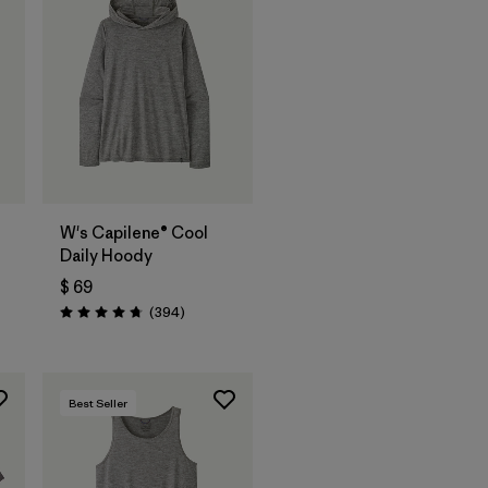
W's Capilene® Cool
Daily Hoody
$ 69
rios
Comentarios
(394
)
Valoración: 4.7 / 5
Best Seller