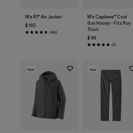
M's R1® Air Jacket
M's Capilene® Cool
Sun Hoody - Fitz Roy
$ 165
Trout
Comentarios
(44
)
Valoración: 4.7 / 5
$ 99
Comentari
(1
)
Valoración: 5.0 / 5
New
New