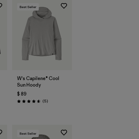
Best Seller
W's Capilene® Cool
Sun Hoody
$ 89
Comentarios
(5
)
Valoración: 4.6 / 5
Best Seller