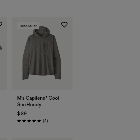
Best Seller
M's Capilene® Cool
Sun Hoody
$ 89
arios
Comentarios
(3
)
Valoración: 5.0 / 5