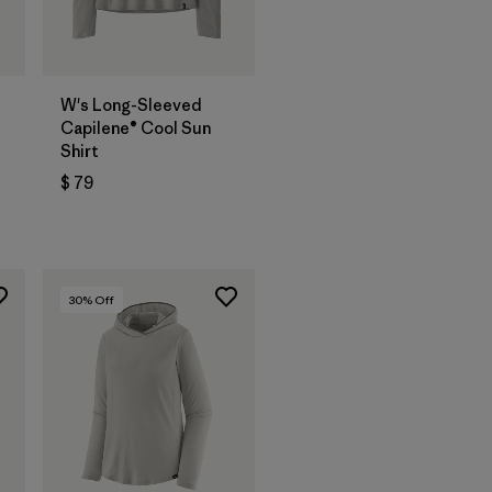
W's Long-Sleeved
Capilene® Cool Sun
Shirt
$ 79
rios
30
% Off