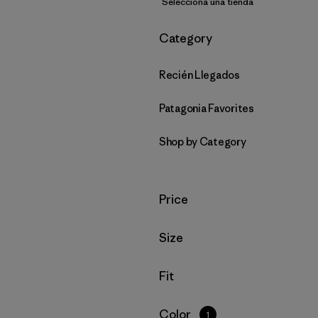
Selecciona una tienda
Filtrar por
Category
Recién Llegados
Patagonia Favorites
Shop by Category
Filtrar por
Price
Filtrar por
Size
Filtrar por
Fit
Filtrar por
Color
1