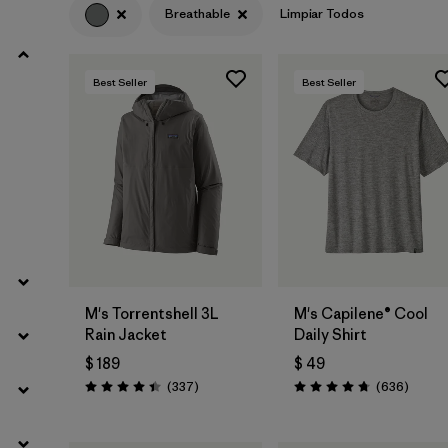
Breathable
Limpiar Todos
Filtrar por
Materials & Fabric
Best Seller
Best Seller
Filtrar por
Sport
Filtrar por
Product Family
Filtrar por
Volume
Filtrar por
Gender
M's Torrentshell 3L
M's Capilene® Cool
Filtrar por
Kids
Rain Jacket
Daily Shirt
$ 189
$ 49
Comentarios
Coment
(337
)
(636
)
Valoración: 4.4 / 5
Valoración: 4.7 / 5