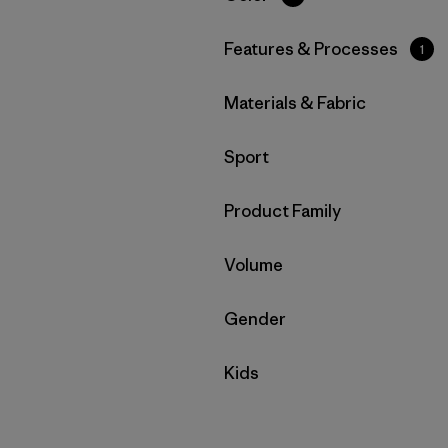
Filtrar por
Features & Processes
1
Filtrar por
Materials & Fabric
Filtrar por
Sport
Filtrar por
Product Family
Filtrar por
Volume
Filtrar por
Gender
Filtrar por
Kids