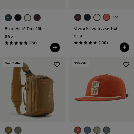
+14
Gorra Niños Trucker Hat
Black Hole® Tote 25L
$ 39
$ 85
Comentarios
Comentarios
(109
)
(74
)
Valoración: 4.7 / 5
Valoración: 5.0 / 5
Best Seller
30
% Off