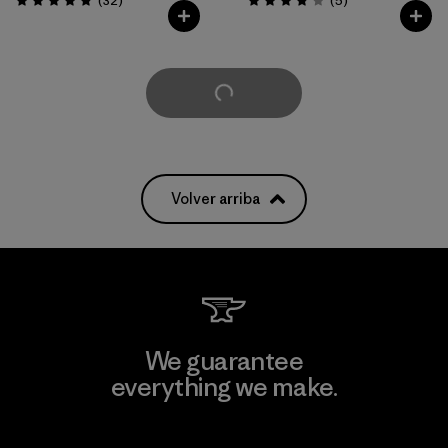
(32
)
(5
)
Valoración: 4.8 / 5
Valoración: 3.8 / 5
Cargar Más
Volver arriba
We guarantee
everything we make.
View Ironclad Guarantee