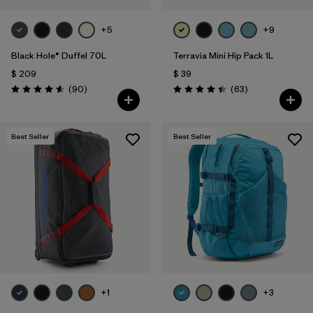
+5
+9
Black Hole® Duffel 70L
Terravia Mini Hip Pack 1L
$ 209
$ 39
Comentarios
Comentarios
(90
)
(63
)
Valoración: 4.6 / 5
Valoración: 4.4 / 5
Best Seller
Best Seller
+1
+3