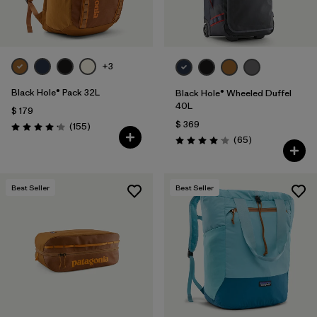
+3
Black Hole® Pack 32L
Black Hole® Wheeled Duffel
40L
$ 179
$ 369
Comentarios
(155
)
Valoración: 4.2 / 5
Comentarios
(65
)
Valoración: 4.1 / 5
Best Seller
Best Seller