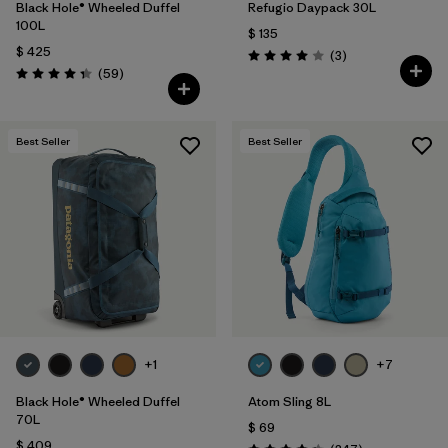
Black Hole® Wheeled Duffel
Refugio Daypack 30L
100L
$ 135
$ 425
Comentarios
(3
)
Valoración: 4.0 / 5
Comentarios
(59
)
Valoración: 4.3 / 5
Best Seller
Best Seller
+1
+7
Black Hole® Wheeled Duffel
Atom Sling 8L
70L
$ 69
$ 409