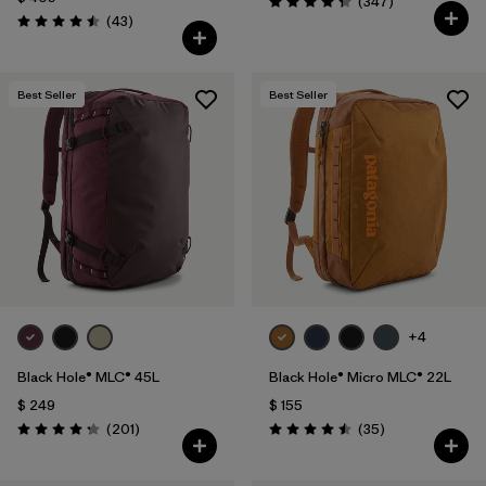
Comentarios
(347
)
Valoración: 4.3 / 5
Comentarios
(43
)
Valoración: 4.5 / 5
Best Seller
Best Seller
+4
Black Hole® MLC® 45L
Black Hole® Micro MLC® 22L
$ 249
$ 155
Comentarios
Comentarios
(201
)
(35
)
Valoración: 4.3 / 5
Valoración: 4.5 / 5