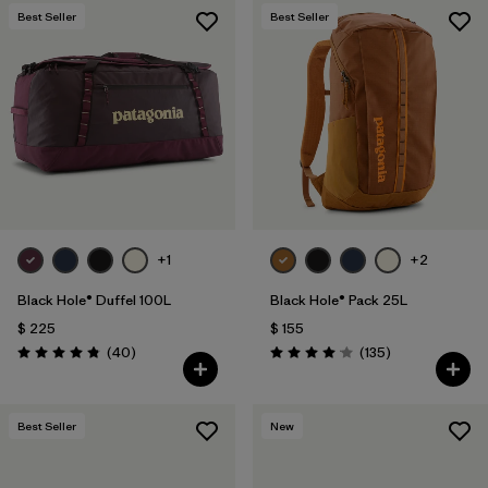
Best Seller
Best Seller
+1
+2
Black Hole® Duffel 100L
Black Hole® Pack 25L
$ 225
$ 155
Comentarios
Comentarios
(40
)
(135
)
Valoración: 4.8 / 5
Valoración: 4.1 / 5
Best Seller
New