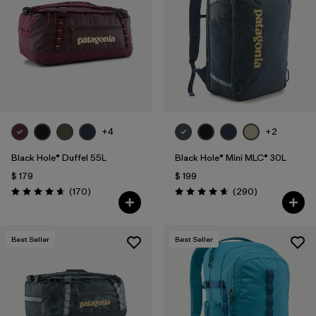
Filtrar por
Features & Processes
Filtrar por
Materials & Fabric
1
Filtrar por
Sport
+4
+2
Filtrar por
Product Family
Black Hole® Duffel 55L
Black Hole® Mini MLC® 30L
Filtrar por
Volume
$ 179
$ 199
Comentarios
Comentarios
(170
)
(290
)
Valoración: 4.6 / 5
Valoración: 4.7 / 5
Filtrar por
Gender
Filtrar por
Best Seller
Best Seller
Kids