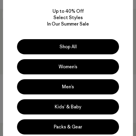
Up to 40% Off
New
New
Select Styles
In Our Summer Sale
Shop All
Women’s
+8
+5
Men’s
Jockey P-6 Logo Trucker Hat
Everyday Beanie
$ 45
$ 45
Kids’ & Baby
Comentarios
Comentarios
(104
)
(3
)
Valoración: 4.7 / 5
Valoración: 5.0 / 5
Packs & Gear
New
New