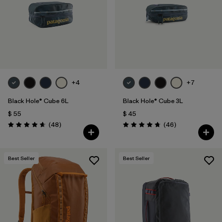
+4
+7
Black Hole® Cube 6L
Black Hole® Cube 3L
$ 55
$ 45
Comentarios
Comentarios
(48
)
(46
)
Valoración: 4.7 / 5
Valoración: 4.8 / 5
Best Seller
Best Seller