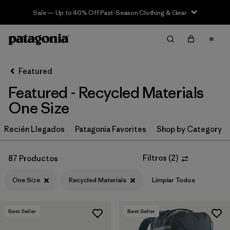
Sale — Up to 40% Off Past-Season Clothing & Gear
Filter & Sort
Limpiar Todos
In-Store Pickup
Selecciona una tienda
Featured
Featured - Recycled Materials
Ordenar Por
One Size
Filtrar por
Category
Recién Llegados
Patagonia Favorites
Shop by Category
Filtrar por
Price
Filtros
(
2
)
87 Productos
Filtrar por
Size
1
One Size
Recycled Materials
Limpiar Todos
Filtrar por
Fit
Best Seller
Best Seller
Filtrar por
Color