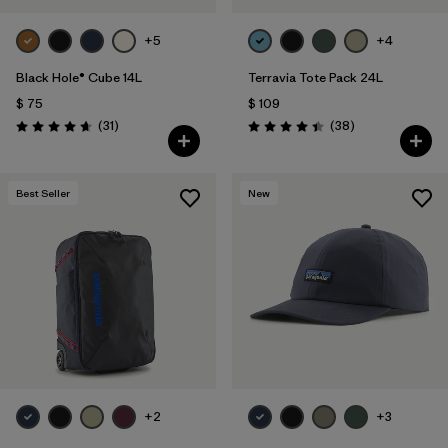
+5
+4
Black Hole® Cube 14L
Terravia Tote Pack 24L
$ 75
$ 109
Comentarios
Comentarios
(31
)
(38
)
Valoración: 4.6 / 5
Valoración: 4.4 / 5
Best Seller
New
+2
+3