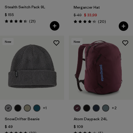
Stealth Switch Pack 9L
Merganzer Hat
$ 155
$ 49
$ 33,99
Comentarios
(21
)
Comentarios
(20
)
Valoración: 4.4 / 5
Valoración: 4.3 / 5
New
New
+1
+2
SnowDrifter Beanie
Atom Daypack 24L
$ 49
$ 109
Comentarios
Comentarios