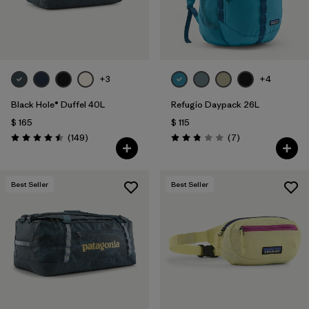
+3
+4
Black Hole® Duffel 40L
Refugio Daypack 26L
$ 165
$ 115
Comentarios
Comentarios
(149
)
(7
)
Valoración: 4.5 / 5
Valoración: 2.9 / 5
Best Seller
Best Seller