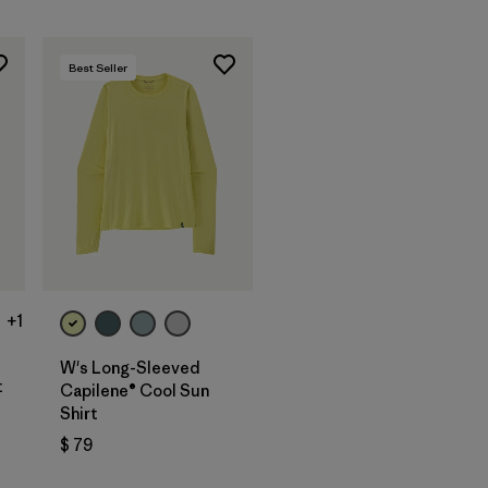
Best Seller
+1
W's Long-Sleeved
t
Capilene® Cool Sun
Shirt
rios
$ 79