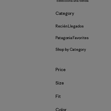
Selecciona una tienda
Filtrar por
Category
Recién Llegados
Patagonia Favorites
Shop by Category
Filtrar por
Price
Filtrar por
Size
Filtrar por
Fit
Filtrar por
Color