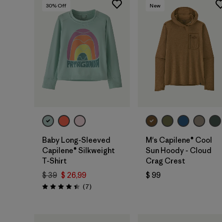
30
% Off
New
Baby Long-Sleeved
M's Capilene® Cool
Capilene® Silkweight
Sun Hoody - Cloud
T-Shirt
Crag Crest
$ 39
$ 26,99
$ 99
Comentarios
(7
)
Valoración: 4.4 / 5