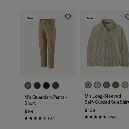
New
New
M's Long-Sleeved
M's Quandary Pants -
Self-Guided Sun Shir
Short
$ 109
$ 99
Comenta
(24
)
Comentarios
(67
)
Valoración: 4.5 / 5
Valoración: 4.4 / 5