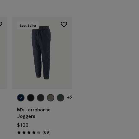
Best Seller
+2
M's Terrebonne
Joggers
$ 109
ios
Comentarios
(69
)
Valoración: 4.3 / 5