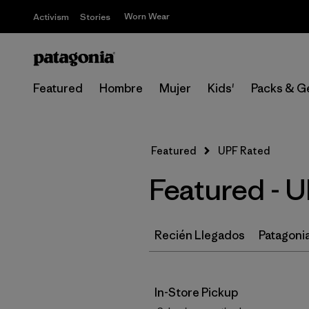
Worn Wear
Activism
Stories
Featured
Hombre
Mujer
Kids'
Packs & G
Featured
UPF Rated
Featured - 
Recién Llegados
Patagonia
In-Store Pickup