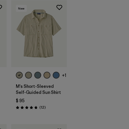
New
+1
M's Short-Sleeved
Self-Guided Sun Shirt
$ 95
Comentarios
(12
)
Valoración: 4.8 / 5