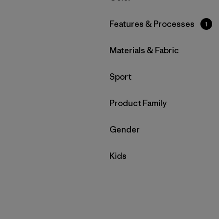
Filtrar por
Features & Processes
1
Filtrar por
Materials & Fabric
Filtrar por
Sport
Filtrar por
Product Family
Filtrar por
Gender
Filtrar por
Kids