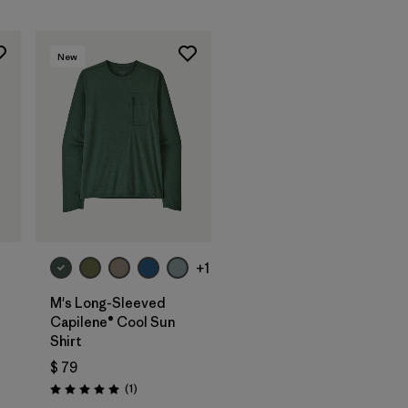
New
+1
M's Long-Sleeved
Capilene® Cool Sun
Shirt
$ 79
arios
Comentarios
(1
)
Valoración: 5.0 / 5