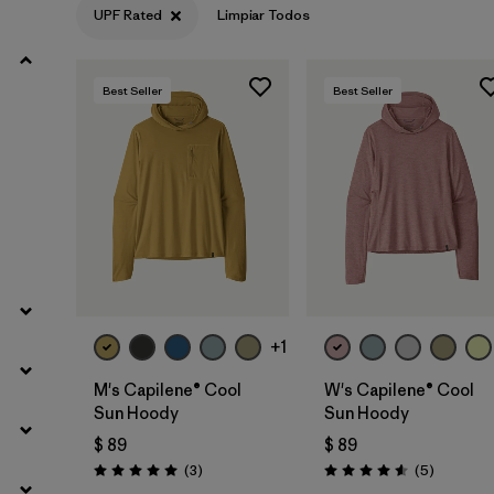
UPF Rated
Limpiar Todos
Filtrar por
Materials & Fabric
Best Seller
Best Seller
Filtrar por
Sport
Filtrar por
Product Family
Filtrar por
Gender
Filtrar por
Kids
+1
M's Capilene® Cool
W's Capilene® Cool
Sun Hoody
Sun Hoody
$ 89
$ 89
Comentarios
Comentar
(3
)
(5
)
Valoración: 5.0 / 5
Valoración: 4.6 / 5