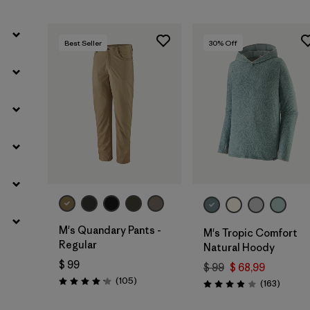
Best Seller
30
% Off
M's Quandary Pants -
M's Tropic Comfort
Regular
Natural Hoody
$ 99
$ 99
$ 68,99
Comentarios
(105
)
Coment
(163
)
Valoración: 4.2 / 5
Valoración: 3.9 / 5