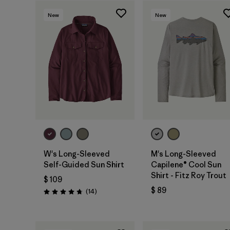
New
New
W's Long-Sleeved
M's Long-Sleeved
Self-Guided Sun Shirt
Capilene® Cool Sun
Shirt - Fitz Roy Trout
$ 109
$ 89
Comentarios
(14
)
Valoración: 4.8 / 5