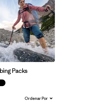
bing Packs
p