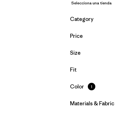
Selecciona una tienda
Filtrar por
Category
Filtrar por
Price
Filtrar por
Size
Filtrar por
Fit
Filtrar por
Color
1
Filtrar por
Materials & Fabric