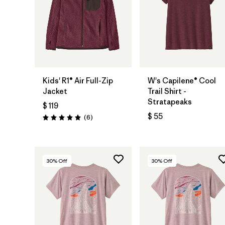
Kids' R1® Air Full-Zip
W's Capilene® Cool
Jacket
Trail Shirt -
Stratapeaks
$ 119
$ 55
Comentarios
(6
)
Valoración: 5.0 / 5
30
% Off
30
% Off