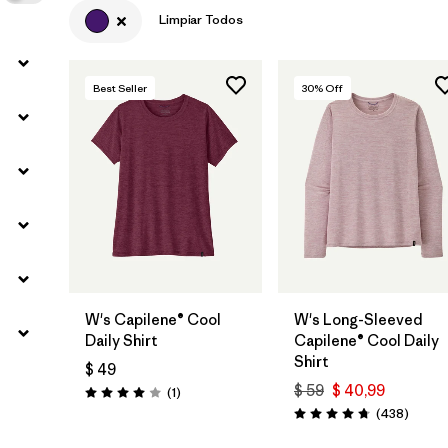
Limpiar Todos
Best Seller
30
% Off
W's Capilene® Cool
W's Long-Sleeved
Daily Shirt
Capilene® Cool Daily
Shirt
$ 49
$ 59
$ 40,99
Comentarios
(1
)
Valoración: 4.0 / 5
Coment
(438
)
Valoración: 4.7 / 5