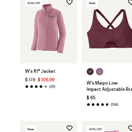
40
% Off
New
W's R1® Jacket
$ 179
$ 106,99
W's Maipo Low-
Comentarios
(31
)
Valoración: 3.9 / 5
Impact Adjustable Br
$ 65
Comenta
(59
)
Valoración: 4.7 / 5
New
40
% Off