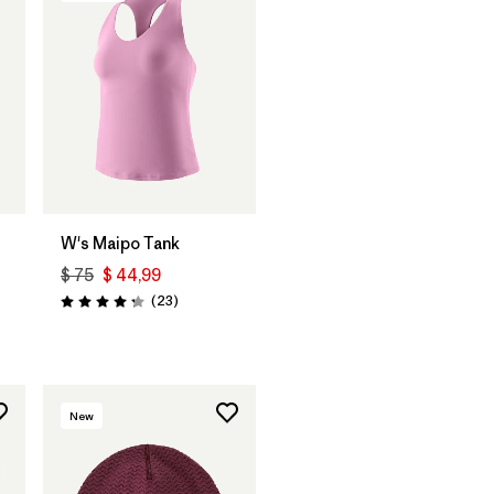
W's Maipo Tank
$ 75
$ 44,99
rios
Comentarios
(23
)
Valoración: 4.3 / 5
New