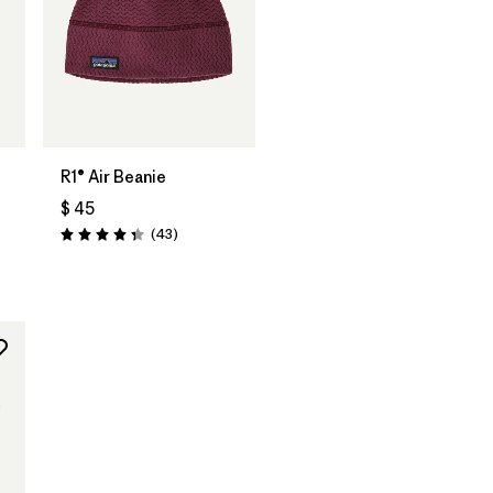
R1® Air Beanie
$ 45
Comentarios
(43
)
Valoración: 4.3 / 5