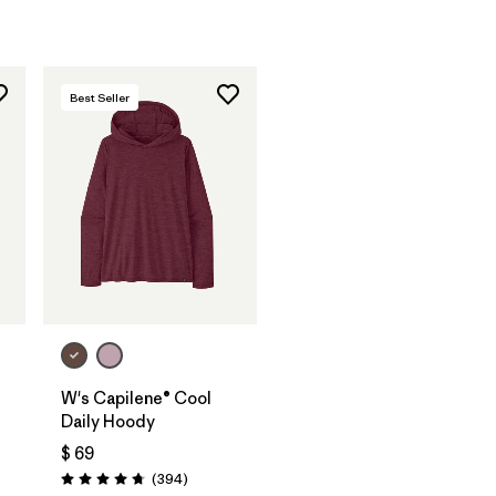
Best Seller
W's Capilene® Cool
Daily Hoody
$ 69
arios
Comentarios
(394
)
Valoración: 4.7 / 5