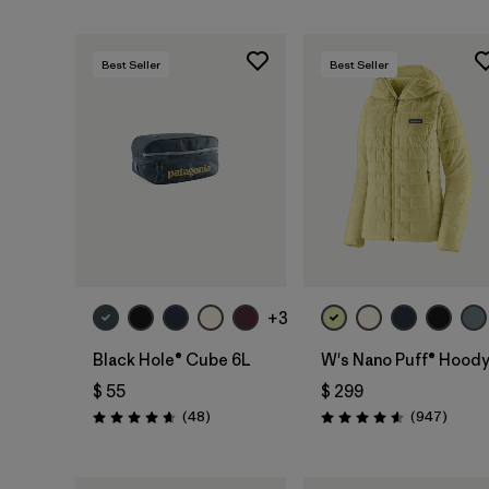
Best Seller
Best Seller
Agregar a la
Bolsa
+3
Black Hole® Cube 6L
W's Nano Puff® Hood
$ 55
$ 299
Comentarios
Coment
(48
)
(947
)
Valoración: 4.7 / 5
Valoración: 4.6 / 5