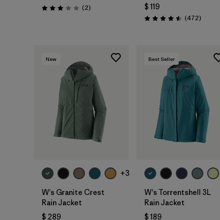
$ 119
Comentarios
(2
)
Valoración: 3.0 / 5
Coment
(472
)
Valoración: 4.5 / 5
New
Best Seller
+3
W's Granite Crest
W's Torrentshell 3L
Rain Jacket
Rain Jacket
$ 289
$ 189