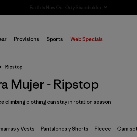
Sale — Up to 40% Off Past-Season Clothing & Gear
In-Store Pickup
Selecciona una tienda
ear
Provisions
Sports
Web Specials
Filtrar por
Category
Ripstop
Filtrar por
Price
a Mujer - Ripstop
Filtrar por
Size
 climbing clothing can stay in rotation season
Filtrar por
Fit
Filtrar por
Color
arras y Vests
Pantalones y Shorts
Fleece
Camiset
Filtrar por
Materials & Fabric
1