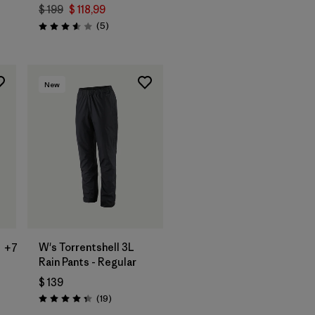
$ 199
$ 118,99
arios
Comentarios
(5
)
Valoración: 3.6 / 5
New
W's Torrentshell 3L
+7
Rain Pants - Regular
$ 139
Comentarios
(19
)
Valoración: 4.4 / 5