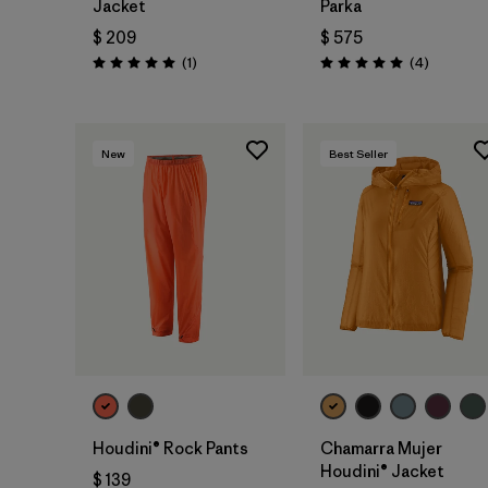
Jacket
Parka
$ 209
$ 575
Comentarios
Comentar
(1
)
(4
)
Valoración: 5.0 / 5
Valoración: 5.0 / 5
New
Best Seller
Houdini® Rock Pants
Chamarra Mujer
Houdini® Jacket
$ 139