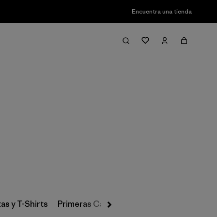
Encuentra una tienda
Filter & Sort
as y T-Shirts
Primeras Capas, Calcetines y Ropa Interio