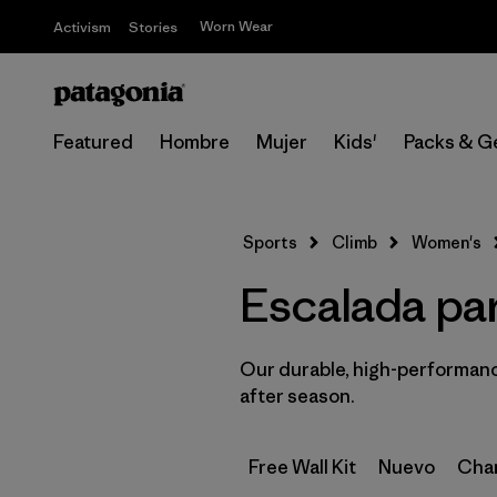
Worn Wear
Activism
Stories
Featured
Hombre
Mujer
Kids'
Packs & G
Sports
Climb
Women's
Escalada par
Our durable, high-performance
after season.
Free Wall Kit
Nuevo
Cham