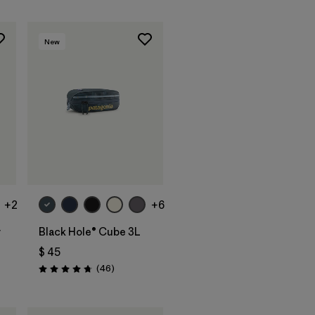
New
Agregar a la
Bolsa
+2
+6
y
Black Hole® Cube 3L
$ 45
arios
Comentarios
(46
)
Valoración: 4.8 / 5