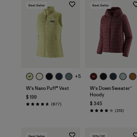
Best Seller
Best Seller
+5
W's Nano Puff® Vest
W's Down Sweater™
Hoody
$ 199
$ 345
Comentarios
(877
)
Valoración: 4.6 / 5
Coment
(213
)
Valoración: 4.2 / 5
Best Seller
30
% Off