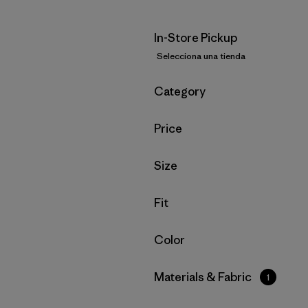
In-Store Pickup
Selecciona una tienda
Filtrar por
Category
Filtrar por
Price
Filtrar por
Size
Filtrar por
Fit
Filtrar por
Color
Filtrar por
Materials & Fabric
1