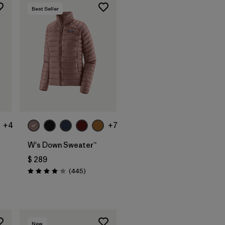
Best Seller
+4
+7
W's Down Sweater™
$ 289
Comentarios
(445
)
Valoración: 4.1 / 5
arios
New