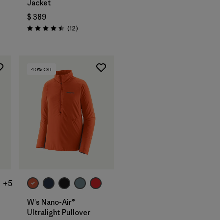
Jacket
$ 389
ios
Comentarios
(12
)
Valoración: 4.5 / 5
40
% Off
+5
W's Nano-Air®
Ultralight Pullover