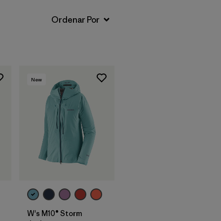
New
W's M10® Storm