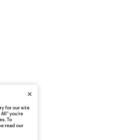
y for our site
All” you’re
es. To
se read our