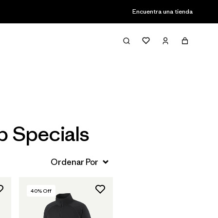
Encuentra una tienda
Filter & Sort
 Specials
40
% Off