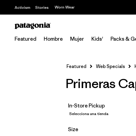
Worn Wear
Activism
Stories
Featured
Hombre
Mujer
Kids'
Packs & G
Featured
Web Specials
Primeras Ca
In-Store Pickup
Selecciona una tienda
Filtrar por
Size