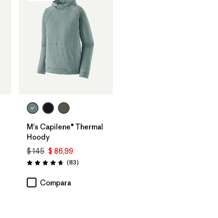
M's Capilene® Thermal
Hoody
$ 145
$ 86,99
Comentarios
(83
)
Valoración: 4.7 / 5
arios
Compara