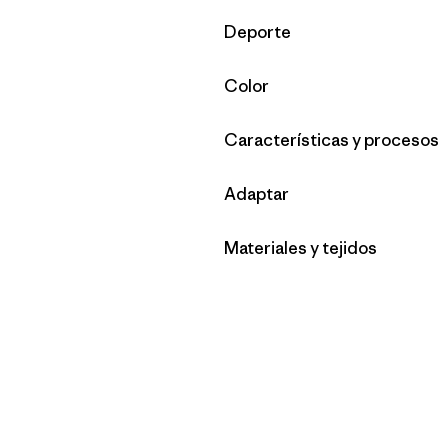
Filtrar por
Deporte
Filtrar por
Color
Filtrar por
Características y procesos
Filtrar por
Adaptar
Filtrar por
Materiales y tejidos