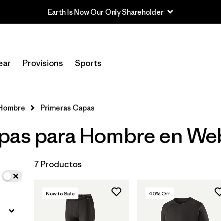
Earth Is Now Our Only Shareholder
In-Store Pickup
Selecciona una tienda
ear
Provisions
Sports
Filtrar por
Size
Hombre
Primeras Capas
Filtrar por
Deporte
pas para Hombre en Web
Filtrar por
Color
7 Productos
Filtrar por
Características y procesos
Filtrar por
Adaptar
New to Sale
40
% Off
Filtrar por
Materiales y tejidos