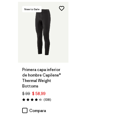
New to Sale
Primera capa inferior
de hombre Capilene®
Thermal Weight
Bottoms
$ 99
$ 58,99
Comentarios
(138
)
Valoración: 4.3 / 5
Compara