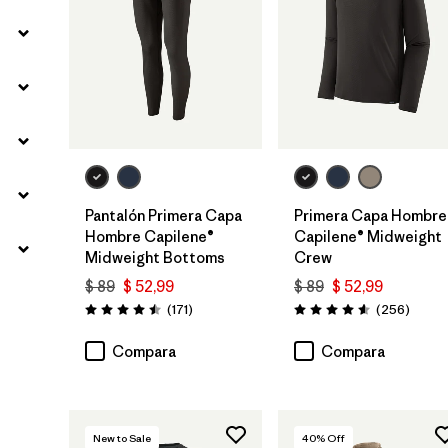
Pantalón Primera Capa
Primera Capa Hombre
Hombre Capilene®
Capilene® Midweight
Midweight Bottoms
Crew
$ 89
$ 52,99
$ 89
$ 52,99
Comentarios
Coment
(171
)
(256
)
Valoración: 4.5 / 5
Valoración: 4.6 / 5
Compara
Compara
New to Sale
40
% Off