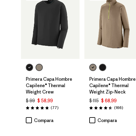
Primera Capa Hombre
Primera Capa Hombre
Capilene® Thermal
Capilene® Thermal
Weight Crew
Weight Zip-Neck
$ 99
$ 58,99
$ 115
$ 68,99
Comentarios
Coment
(77
)
(166
)
Valoración: 4.8 / 5
Valoración: 4.5 / 5
Compara
Compara