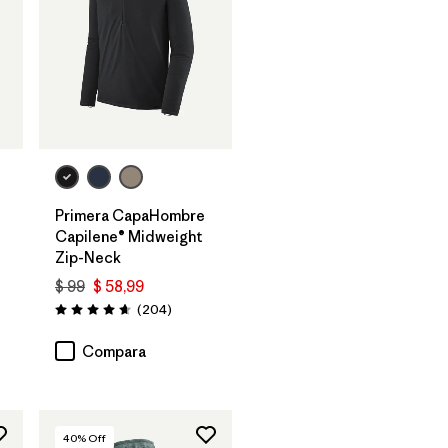
Primera CapaHombre
Capilene® Midweight
Zip-Neck
$ 99
$ 58,99
arios
Comentarios
(204
)
Valoración: 4.6 / 5
Compara
40
% Off