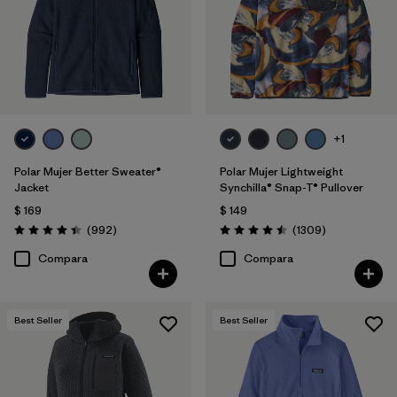
Filtrar por
Features
Filtrar por
Materials & Fabric
Filtrar por
Silhouette
+1
Filtrar por
Sport
Polar Mujer Better Sweater®
Polar Mujer Lightweight
Jacket
Synchilla® Snap-T® Pullover
$ 169
$ 149
Filtrar por
Product Family
Comentarios
Comentarios
(992
)
(1309
)
Valoración: 4.4 / 5
Valoración: 4.5 / 5
Compara
Compara
Best Seller
Best Seller