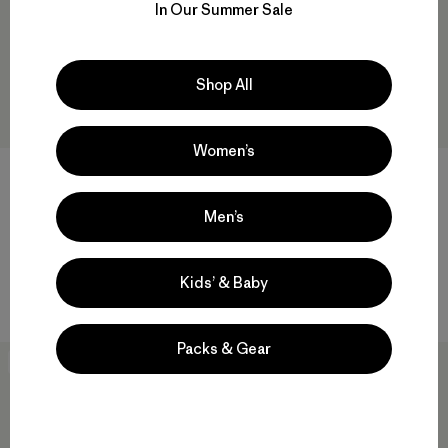
In Our Summer Sale
Shop All
Women’s
W's Daily Hoody
W's Classic Retro-X® Jacket
Men’s
$ 119
$ 259
Comentarios
(52
)
Valoración: 4.3 / 5
Compara
Kids’ & Baby
Compara
Packs & Gear
New
New