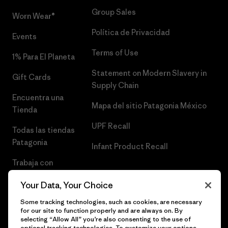
Group Sales
Worn Wear®
Política de Privacidad
Events
Terms of Use
1% Para El Planeta
Statement on Modern Slavery in
Gift Cards
Supply Chain
Encuentra una
Mapa del sitio Patagonia México
Tienda
UPF Recall
Todas las tiendas
Patagonia
Infant Product Recall
Trabaja con
Nosotros
Your Data, Your Choice
Prensa
Some tracking technologies, such as cookies, are necessary
for our site to function properly and are always on. By
selecting “Allow All” you’re also consenting to the use of
optional tracking technologies. To customize your options,