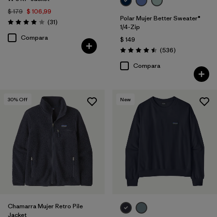
$ 179
$ 106,99
Polar Mujer Better Sweater®
Comentarios
(31
)
Valoración: 3.9 / 5
1/4-Zip
Compara
$ 149
Comentarios
(536
)
Valoración: 4.5 / 5
Compara
30
% Off
New
Chamarra Mujer Retro Pile
Jacket