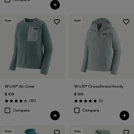
New
New
W's R1® Air Crew
W's R1® CrossStrata Hoody
$ 109
$ 199
Comentarios
Comentarios
(15
)
(1
)
Valoración: 4.3 / 5
Valoración: 5.0 / 5
Compara
Compara
New
New