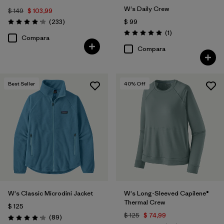
W's Daily Crew
$ 149
$ 103,99
Comentarios
(233
)
$ 99
Valoración: 4.2 / 5
Comentarios
(1
)
Valoración: 5.0 / 5
Compara
Compara
Best Seller
40
% Off
W's Classic Microdini Jacket
W's Long-Sleeved Capilene®
Thermal Crew
$ 125
$ 125
$ 74,99
Comentarios
(89
)
Valoración: 4.1 / 5