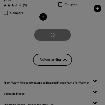
$ 125
Compara
Comentarios
(3
)
Valoración: 3.3 / 5
Compara
Cargar Más
Volver arriba
From Warm Fleece Sweaters to Rugged Fleece Pants for Women
Versatile Fleece
Women’s Fleece Jackets for Every Day