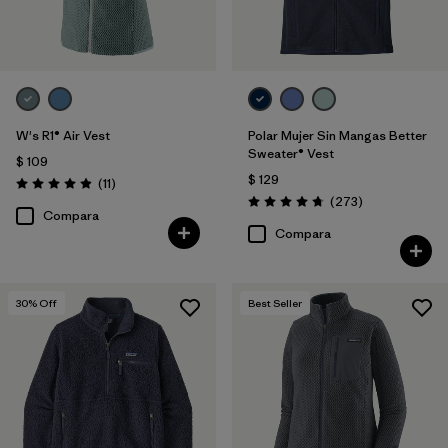
W's R1® Air Vest
Polar Mujer Sin Mangas Better
Sweater® Vest
$ 109
$ 129
Comentarios
(11
)
Valoración: 4.9 / 5
Comentarios
(273
)
Valoración: 4.7 / 5
Compara
Compara
30
% Off
Best Seller