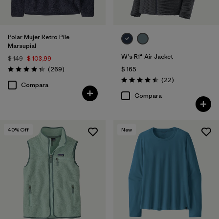
Polar Mujer Retro Pile
Marsupial
W's R1® Air Jacket
$ 149
$ 103,99
Comentarios
(269
)
$ 165
Valoración: 4.3 / 5
Comentarios
(22
)
Valoración: 4.5 / 5
Compara
Compara
40
% Off
New