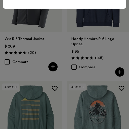
W's R1® Thermal Jacket
Hoody Hombre P-6 Logo
Uprisal
$ 209
$ 95
Comentarios
(20
)
Valoración: 4.7 / 5
Comentarios
(148
)
Valoración: 4.7 / 5
Compara
Compara
40
% Off
40
% Off