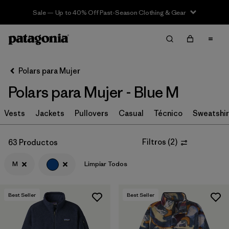
Sale — Up to 40% Off Past-Season Clothing & Gear
Filter & Sort
Limpiar Todos
In-Store Pickup
Selecciona una tienda
Polars para Mujer
Polars para Mujer - Blue M
Ordenar Por
Vests
Filtrar por
Jackets
Pullovers
Casual
Técnico
Sweatshir
Category
Filtrar por
Price
Filtros
(
2
)
63 Productos
M
Limpiar Todos
Filtrar por
Size
1
Filtrar por
Fit
Best Seller
Best Seller
Filtrar por
Color
1