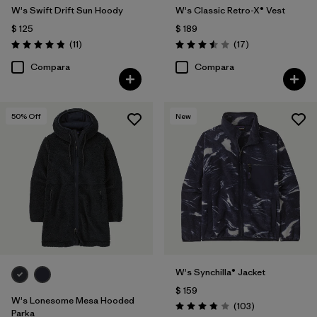
W's Swift Drift Sun Hoody
W's Classic Retro-X® Vest
$ 125
$ 189
Comentarios
Comentarios
(11
)
(17
)
Valoración: 4.8 / 5
Valoración: 3.5 / 5
Compara
Compara
50
% Off
New
W's Synchilla® Jacket
$ 159
W's Lonesome Mesa Hooded
Comentarios
(103
)
Valoración: 3.9 / 5
Parka