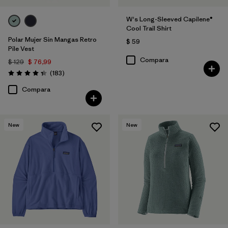
W's Long-Sleeved Capilene®
Cool Trail Shirt
Polar Mujer Sin Mangas Retro
$ 59
Pile Vest
Compara
$ 129
$ 76,99
Comentarios
(183
)
Valoración: 4.3 / 5
Compara
New
New