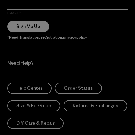
E-Mail
Sign Me Up
*Need Translation: registration.privacypolicy
Need Help?
Help Center
Order Status
Size & Fit Guide
Returns & Exchanges
DIY Care & Repair