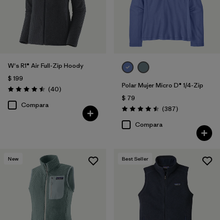
W's R1® Air Full-Zip Hoody
$ 199
Polar Mujer Micro D® 1/4-Zip
Comentarios
(40
)
Valoración: 4.5 / 5
$ 79
Compara
Comentarios
(387
)
Valoración: 4.5 / 5
Compara
New
Best Seller