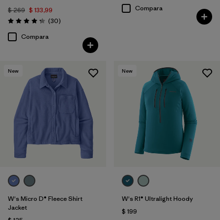
Compara
$ 269
$ 133,99
Comentarios
(30
)
Valoración: 4.2 / 5
Compara
New
New
W's Micro D® Fleece Shirt
W's R1® Ultralight Hoody
Jacket
$ 199