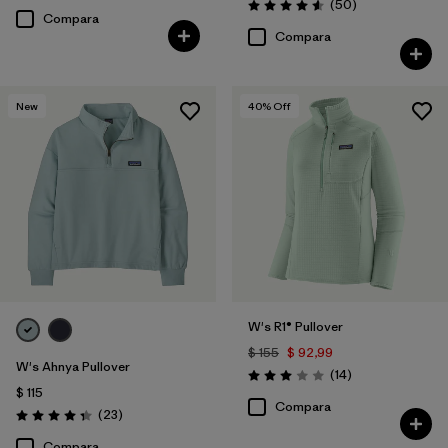
Comentarios
(50
)
Valoración: 4.6 / 5
Compara
Compara
New
40
% Off
W's R1® Pullover
$ 155
$ 92,99
W's Ahnya Pullover
Comentarios
(14
)
Valoración: 3.0 / 5
$ 115
Compara
Comentarios
(23
)
Valoración: 4.3 / 5
Compara