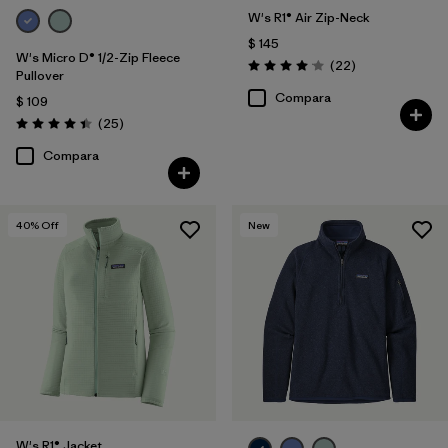
W's R1® Air Zip-Neck
$ 145
W's Micro D® 1/2-Zip Fleece
Comentarios
(22
)
Valoración: 4.0 / 5
Pullover
Compara
$ 109
Comentarios
(25
)
Valoración: 4.4 / 5
Compara
40
% Off
New
W's R1® Jacket