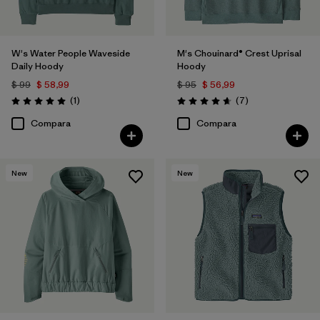
W's Water People Waveside
M's Chouinard® Crest Uprisal
Daily Hoody
Hoody
$ 99
$ 58,99
$ 95
$ 56,99
Comentarios
Comentarios
(1
)
(7
)
Valoración: 5.0 / 5
Valoración: 4.7 / 5
Compara
Compara
New
New