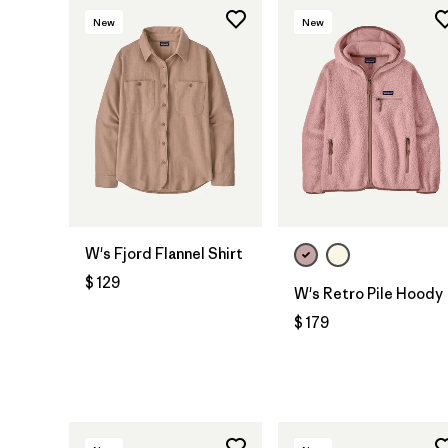
New
New
W's Fjord Flannel Shirt
$ 129
W's Retro Pile Hoody
$ 179