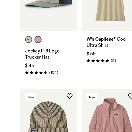
Agregar a la
Bolsa
W's Capilene® Cool
Ultra Shirt
Jockey P-6 Logo
$ 59
Trucker Hat
Comentar
(5
)
Valoración: 5.0 / 5
$ 45
Comentarios
(104
)
Valoración: 4.7 / 5
New
New