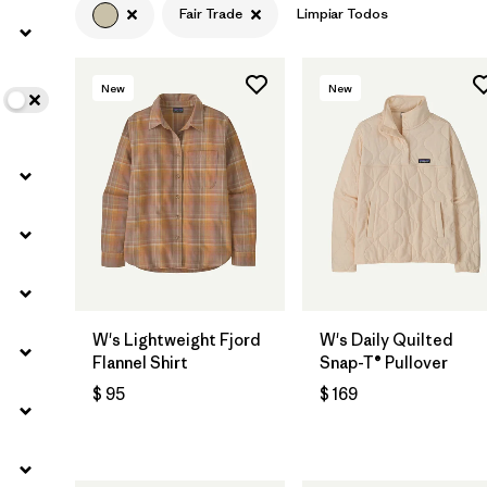
Fair Trade
Limpiar Todos
Filtrar por
Color
1
New
New
Filtrar por
Features
1
Filtrar por
Materials & Fabric
W's Lightweight Fjord
W's Daily Quilted
Flannel Shirt
Snap-T® Pullover
$ 95
$ 169