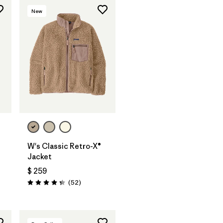
New
W's Classic Retro-X®
Jacket
$ 259
Comentarios
(52
)
Valoración: 4.3 / 5