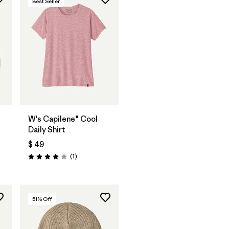
Best Seller
W's Capilene® Cool
Daily Shirt
$ 49
Comentarios
(1
)
Valoración: 4.0 / 5
51
% Off