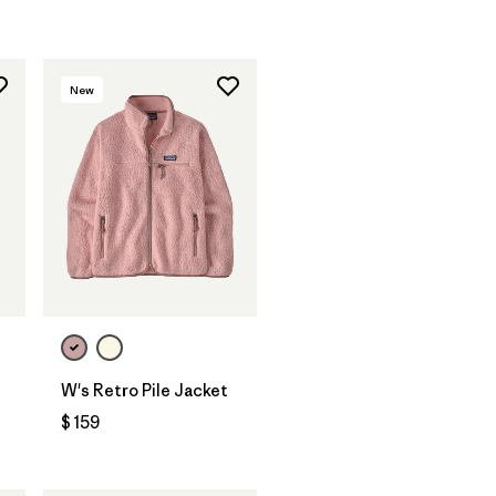
New
W's Retro Pile Jacket
$ 159