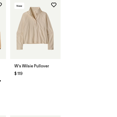
New
W's Wilsie Pullover
$ 119
®
tarios