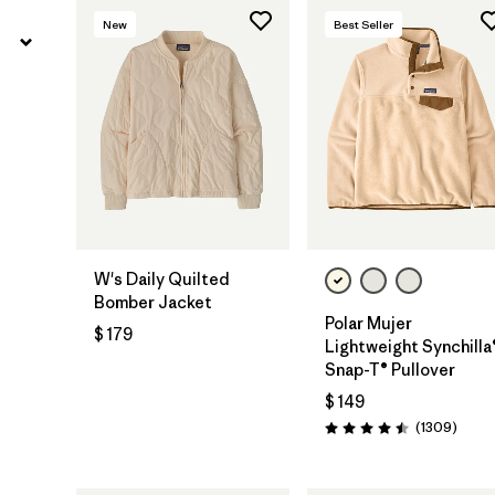
New
Best Seller
W's Daily Quilted
Bomber Jacket
Polar Mujer
$ 179
Lightweight Synchilla
Snap-T® Pullover
$ 149
Comen
(1309
)
Valoración: 4.5 / 5