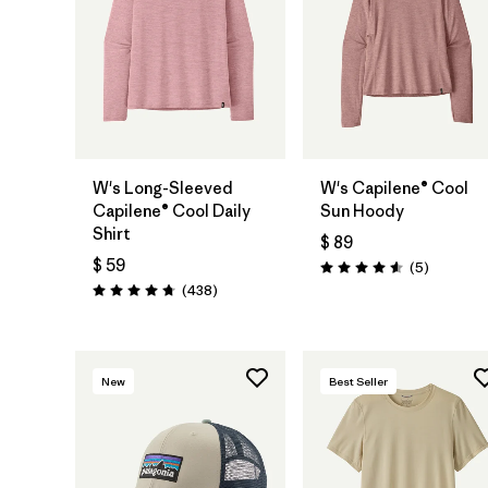
W's Long-Sleeved
W's Capilene® Cool
Capilene® Cool Daily
Sun Hoody
Shirt
$ 89
$ 59
Comentar
(5
)
Valoración: 4.6 / 5
Comentarios
(438
)
Valoración: 4.7 / 5
New
Best Seller