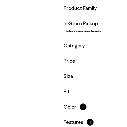
Filtrar por
Product Family
In-Store Pickup
Selecciona una tienda
Filtrar por
Category
Filtrar por
Price
Filtrar por
Size
Filtrar por
Fit
Filtrar por
Color
1
Filtrar por
Features
1