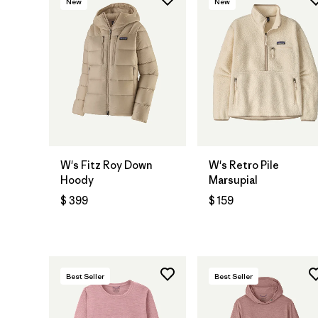
New
New
W's Fitz Roy Down
W's Retro Pile
Hoody
Marsupial
$ 399
$ 159
Best Seller
Best Seller