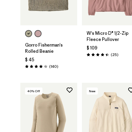
Agregar a la
Bolsa
W's Micro D® 1/2-Zip
Fleece Pullover
Gorro Fisherman's
$ 109
Rolled Beanie
Comenta
(25
)
Valoración: 4.4 / 5
$ 45
Comentarios
(140
)
Valoración: 4.1 / 5
40
% Off
New