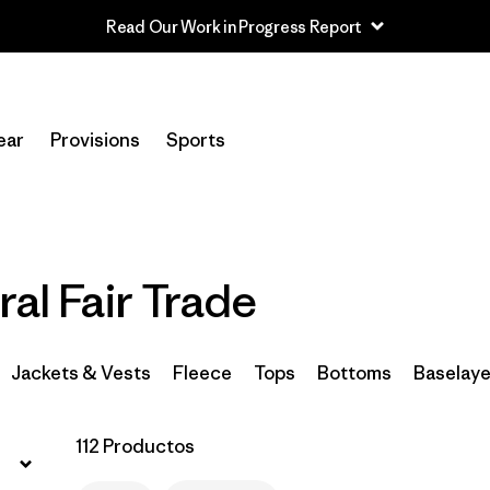
Read Our Work in Progress Report
Filtrar por
Sport
ear
Provisions
Sports
Filtrar por
Product Family
In-Store Pickup
Selecciona una tienda
ral Fair Trade
Filtrar por
Category
Filtrar por
Price
Jackets & Vests
Fleece
Tops
Bottoms
Baselaye
Filtrar por
Size
112 Productos
Filtrar por
Fit