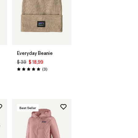
Agregar a la
Bolsa
Everyday Beanie
$ 39
$ 18,99
Comentarios
(3
)
Valoración: 5.0 / 5
ios
Best Seller