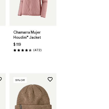
Chamarra Mujer
Houdini® Jacket
$ 119
ios
Comentarios
(472
)
Valoración: 4.5 / 5
51
% Off