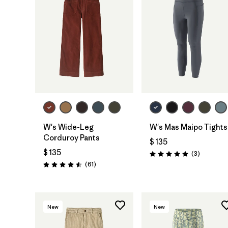
W's Wide-Leg
W's Mas Maipo Tights
Corduroy Pants
$ 135
$ 135
Comentar
(3
)
Valoración: 5.0 / 5
Comentarios
(61
)
Valoración: 4.5 / 5
New
New