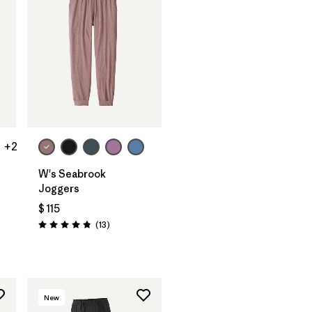
+2
W's Seabrook
Joggers
$ 115
Comentarios
(13
)
Valoración: 4.8 / 5
rios
New