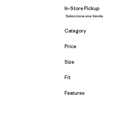
In-Store Pickup
Selecciona una tienda
Filtrar por
Category
Filtrar por
Price
Filtrar por
Size
Filtrar por
Fit
Filtrar por
Features