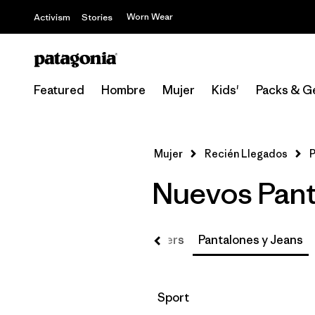
Worn Wear
Activism
Stories
Featured
Hombre
Mujer
Kids'
Packs & G
Mujer
Recién Llegados
P
Nuevos Pant
Sudaderas y Hoodies
Sweaters
Pantalones y Jeans
Filtrar por
Sport