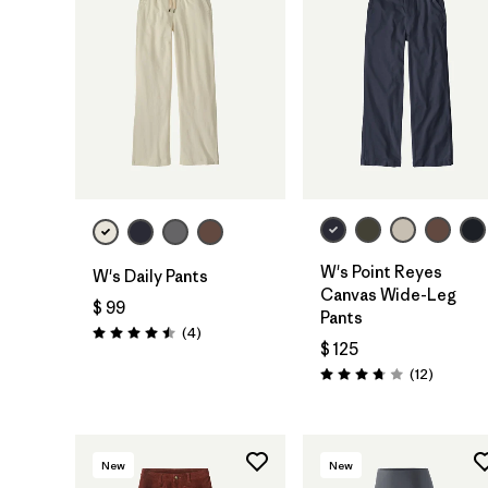
W's Point Reyes
W's Daily Pants
Canvas Wide-Leg
$ 99
Pants
Comentarios
(4
)
Valoración: 4.5 / 5
$ 125
Comenta
(12
)
Valoración: 3.8 / 5
New
New