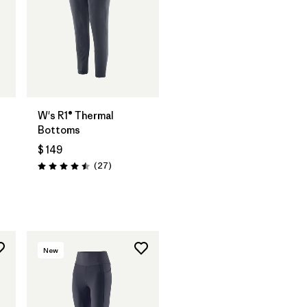
W's R1® Thermal
Bottoms
$ 149
Comentarios
(27
)
Valoración: 4.5 / 5
New