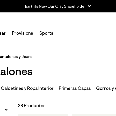
Earth Is Now Our Only Shareholder
Filtrar por
Sport
ear
Provisions
Sports
In-Store Pickup
Selecciona una tienda
antalones y Jeans
Filtrar por
Category
alones
Filtrar por
Price
Filtrar por
Size
Calcetines y Ropa Interior
Primeras Capas
Gorros y
Filtrar por
Fit
28 Productos
Filtrar por
Features