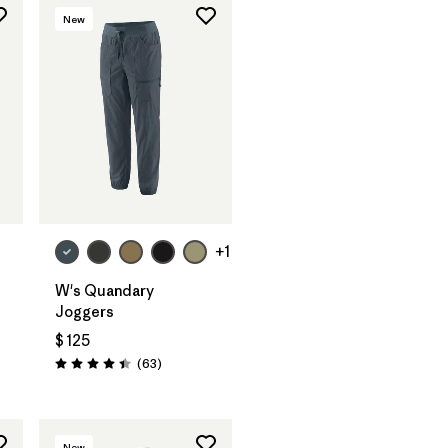
New
+1
W's Quandary
Joggers
$ 125
rios
Comentarios
(63
)
Valoración: 4.4 / 5
New