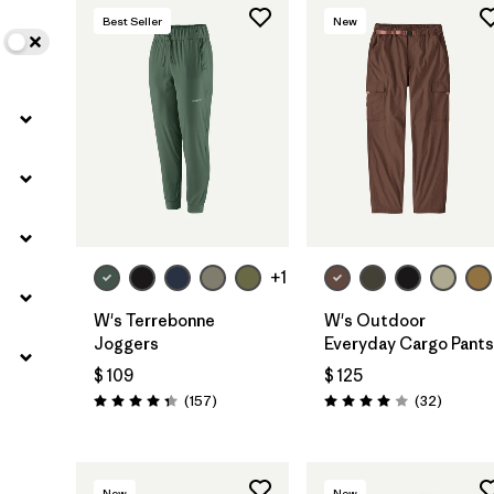
Best Seller
New
+1
W's Terrebonne
W's Outdoor
Joggers
Everyday Cargo Pants
$ 109
$ 125
Comentarios
Comenta
(157
)
(32
)
Valoración: 4.4 / 5
Valoración: 4.0 / 5
New
New