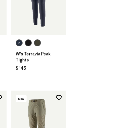
W's Terravia Peak
Tights
$ 145
ios
New