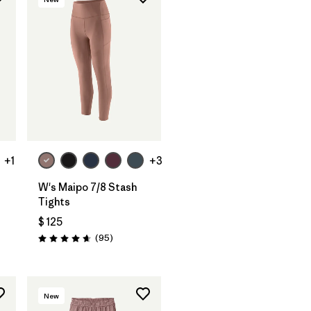
+1
+3
W's Maipo 7/8 Stash
Tights
$ 125
rios
Comentarios
(95
)
Valoración: 4.7 / 5
New