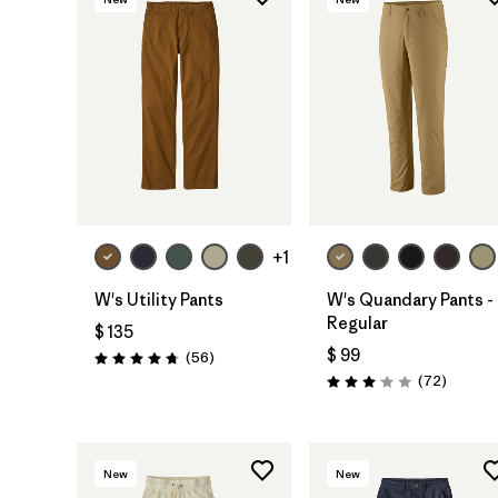
+1
W's Utility Pants
W's Quandary Pants -
Regular
$ 135
$ 99
Comentarios
(56
)
Valoración: 4.7 / 5
Comenta
(72
)
Valoración: 3.1 / 5
New
New