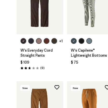
+1
W's Everyday Cord
W's Capilene®
Straight Pants
Lightweight Bottoms
$ 109
$ 75
Comentarios
(9
)
Valoración: 2.7 / 5
New
New