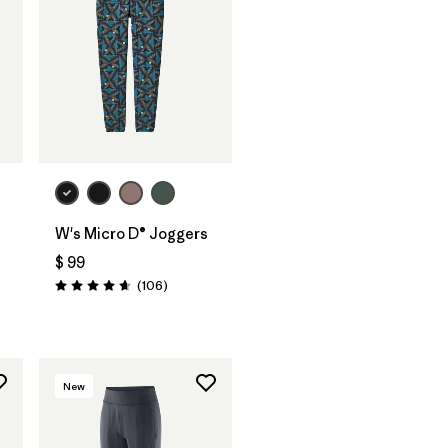
W's Micro D® Joggers
$ 99
Comentarios
(106
)
Valoración: 4.7 / 5
New