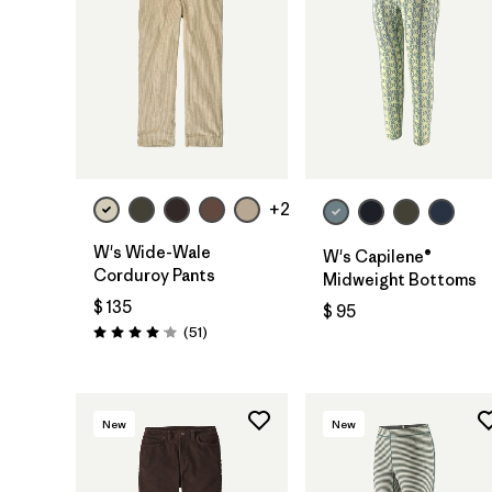
+2
W's Wide-Wale
W's Capilene®
Corduroy Pants
Midweight Bottoms
$ 135
$ 95
Comentarios
(51
)
Valoración: 4.1 / 5
New
New