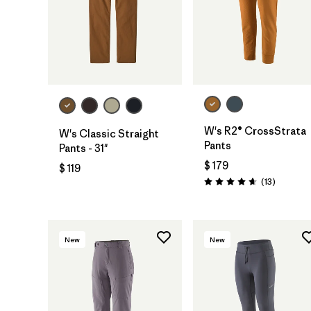
W's R2® CrossStrata
W's Classic Straight
Pants
Pants - 31"
$ 179
$ 119
Comentar
(13
)
Valoración: 4.7 / 5
New
New