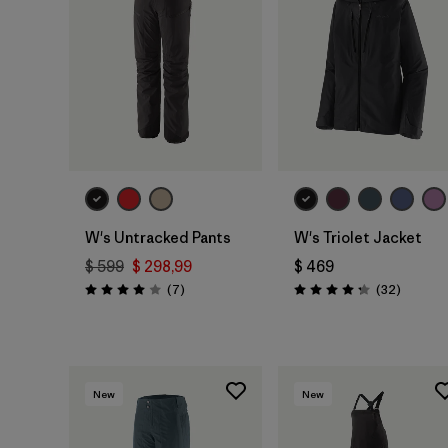
W's Untracked Pants
W's Triolet Jacket
$ 599
$ 298,99
$ 469
Comentarios
Comenta
(7
)
(32
)
Valoración: 4.0 / 5
Valoración: 4.3 / 5
New
New