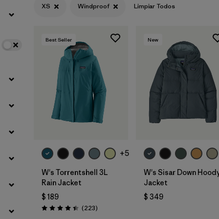
XS
Windproof
Limpiar Todos
Filtrar por
Color
Best Seller
New
Filtrar por
Features
1
Filtrar por
Materials & Fabric
+5
W's Torrentshell 3L
W's Sisar Down Hood
Rain Jacket
Jacket
$ 189
$ 349
Comentarios
(223
)
Valoración: 4.4 / 5