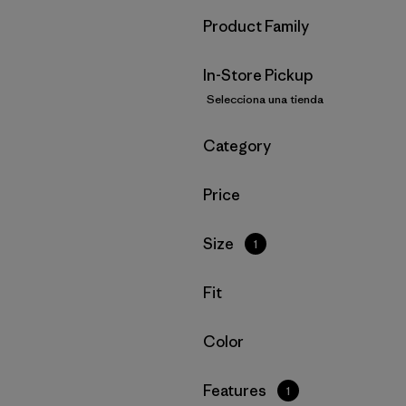
Filtrar por
Product Family
In-Store Pickup
Selecciona una tienda
Filtrar por
Category
Filtrar por
Price
Filtrar por
Size
1
Filtrar por
Fit
Filtrar por
Color
Filtrar por
Features
1