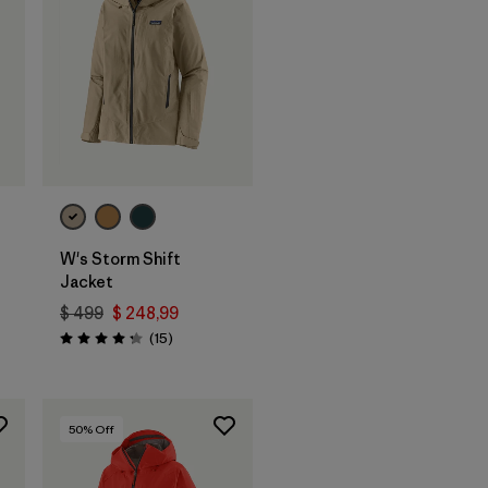
W's Storm Shift
Jacket
$ 499
$ 248,99
rios
Comentarios
(15
)
Valoración: 4.3 / 5
50
% Off