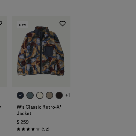
New
+1
y
W's Classic Retro-X®
Jacket
$ 259
Comentarios
(52
)
Valoración: 4.3 / 5