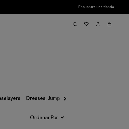
Encuentra una tienda
Filter & Sort
aselayers
Dresses, Jumpsuits & Overalls
Swimwear