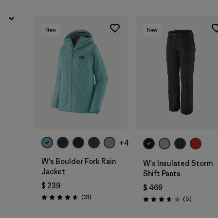
New
New
+4
W's Boulder Fork Rain
W's Insulated Storm
Jacket
Shift Pants
$ 239
$ 469
Comentarios
(31
)
Comentar
(5
)
Valoración: 4.5 / 5
Valoración: 3.6 / 5