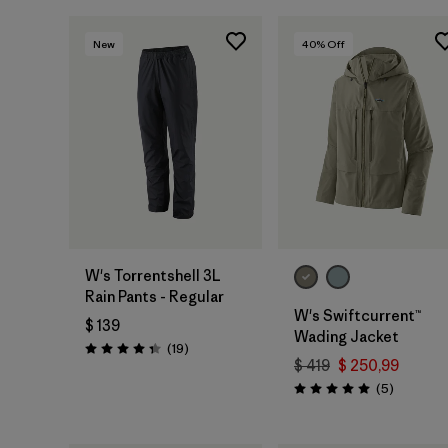
New
40
% Off
W's Torrentshell 3L
Rain Pants - Regular
W's Swiftcurrent™
$ 139
Wading Jacket
Comentarios
(19
)
Valoración: 4.4 / 5
$ 419
$ 250,99
Comentar
(5
)
Valoración: 5.0 / 5