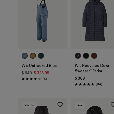
W's Untracked Bibs
W's Recycled Down
Sweater™ Parka
$ 649
$ 323,99
$ 369
Comentarios
(6
)
Valoración: 4.2 / 5
Comenta
(84
)
Valoración: 4.5 / 5
50
% Off
New