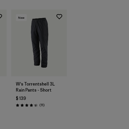
New
W's Torrentshell 3L
Rain Pants - Short
$ 139
Comentarios
(11
)
Valoración: 4.4 / 5
ios