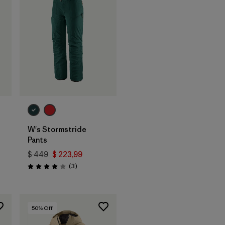
W's Stormstride
Pants
$ 449
$ 223,99
rios
Comentarios
(3
)
Valoración: 4.0 / 5
50
% Off