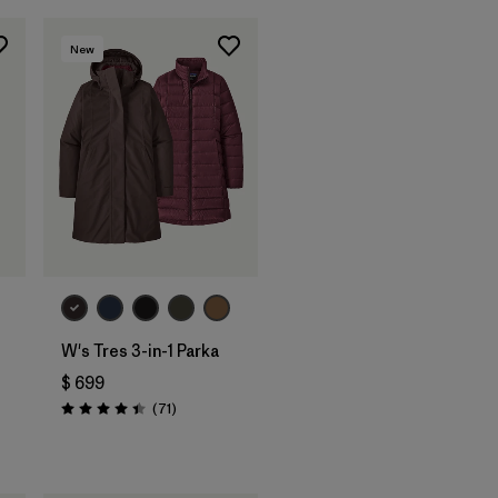
New
W's Tres 3-in-1 Parka
$ 699
Comentarios
(71
)
Valoración: 4.4 / 5
ios