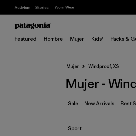
Worn Wear
Activism
Stories
Featured
Hombre
Mujer
Kids'
Packs & G
Mujer
Windproof, XS
Mujer - Win
Sale
New Arrivals
Best S
Filtrar por
Sport