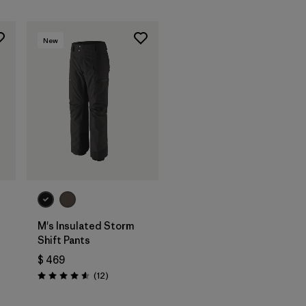
New
M's Insulated Storm
Shift Pants
rios
$ 469
Comentarios
(12
)
Valoración: 4.6 / 5