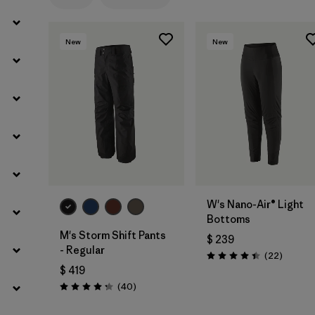
New
New
W's Nano-Air® Light
Bottoms
M's Storm Shift Pants
$ 239
- Regular
Comenta
(22
)
Valoración: 4.4 / 5
$ 419
Comentarios
(40
)
Valoración: 4.3 / 5