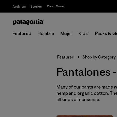
Worn Wear
Activism
Stories
Featured
Hombre
Mujer
Kids'
Packs & G
Featured
Shop by Category
Pantalones -
Many of our pants are made wi
hemp and organic cotton. They
all kinds of nonsense.