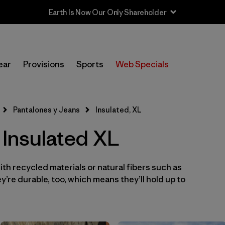
Earth Is Now Our Only Shareholder
In-Store Pickup
Selecciona una tienda
ear
Provisions
Sports
Web Specials
Filtrar por
Category
Pantalones y Jeans
Insulated, XL
Filtrar por
Price
 Insulated XL
Filtrar por
Size
1
th recycled materials or natural fibers such as
Filtrar por
Fit
’re durable, too, which means they’ll hold up to
Filtrar por
Color
Filtrar por
Features & Processes
1