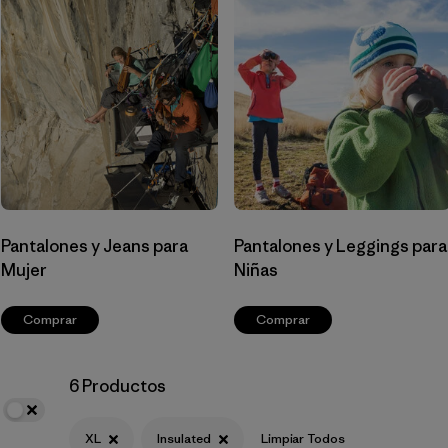
Filtrar por
Materials & Fabric
Filtrar por
Sport
Filtrar por
Product Family
Filtrar por
Gender
Pantalones y Jeans para
Pantalones y Leggings para
Mujer
Niñas
Comprar
Comprar
6 Productos
XL
Insulated
Limpiar Todos