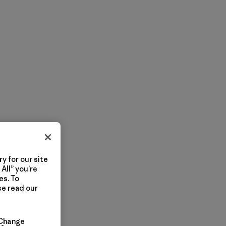
y for our site
All” you’re
es. To
se read our
Change