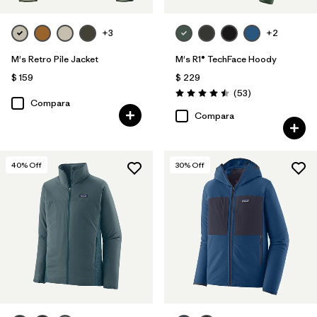
+3
+2
M's Retro Pile Jacket
M's R1® TechFace Hoody
$ 159
$ 229
Comentarios
(53
)
Valoración: 4.5 / 5
Compara
Compara
40
% Off
30
% Off