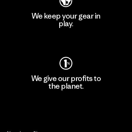
We keep your gear in
play.
Visit Worn Wear
We give our profits to
the planet.
Read Our Commitment