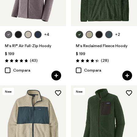
+4
+2
M's R1® Air Full-Zip Hoody
M's Reclaimed Fleece Hoody
$ 199
$ 199
Comentarios
Comentarios
(43
)
(28
)
Valoración: 4.7 / 5
Valoración: 4.3 / 5
Compara
Compara
New
New