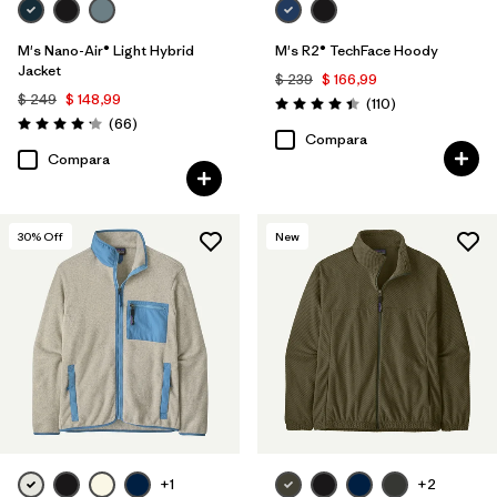
M's Nano-Air® Light Hybrid
M's R2® TechFace Hoody
Jacket
$ 239
$ 166,99
$ 249
$ 148,99
Comentarios
(110
)
Valoración: 4.4 / 5
Comentarios
(66
)
Valoración: 4.2 / 5
Compara
Compara
30
% Off
New
+1
+2