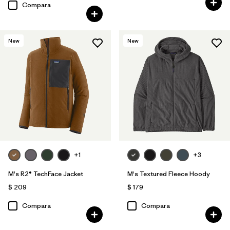
Compara
New
New
+1
+3
M's R2® TechFace Jacket
M's Textured Fleece Hoody
$ 209
$ 179
Compara
Compara