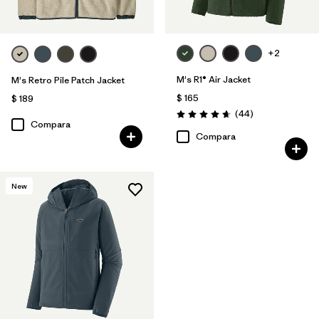
+2
M's R1® Air Jacket
M's Retro Pile Patch Jacket
$ 165
$ 189
Comentarios
(44
)
Valoración: 4.7 / 5
Compara
Compara
New