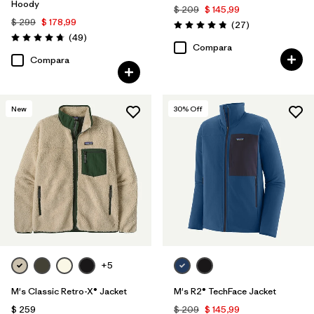
Hoody
$ 209
$ 145,99
$ 299
$ 178,99
Comentarios
(27
)
Valoración: 4.8 / 5
Comentarios
(49
)
Valoración: 4.8 / 5
Compara
Compara
New
30
% Off
+5
M's Classic Retro-X® Jacket
M's R2® TechFace Jacket
$ 259
$ 209
$ 145,99