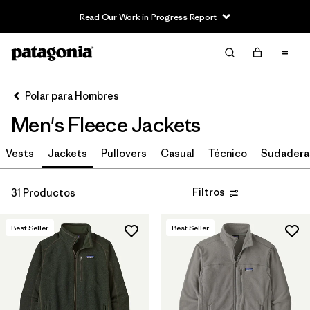
Read Our Work in Progress Report
Filter & Sort
Limpiar Todos
In-Store Pickup
Selecciona una tienda
Polar para Hombres
Men's Fleece Jackets
Ordenar Por
Vests
Filtrar por
Jackets
Pullovers
Casual
Técnico
Sudadera
Size
Filtrar por
Color
Filtros
31 Productos
Filtrar por
Características y procesos
Best Seller
Best Seller
Filtrar por
Adaptar
Filtrar por
Materiales y tejidos