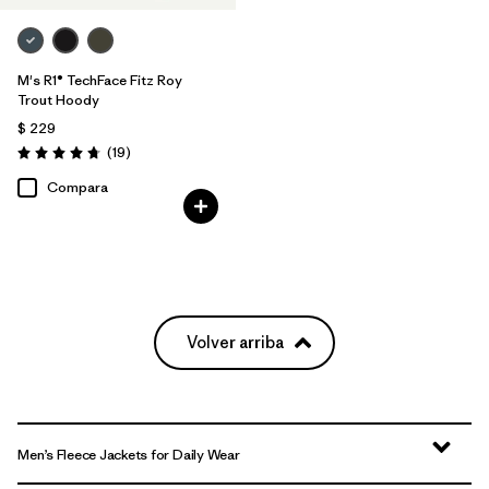
M's R1® TechFace Fitz Roy
Trout Hoody
$ 229
Comentarios
(19
)
Valoración: 4.7 / 5
Compara
Volver arriba
Men’s Fleece Jackets for Daily Wear