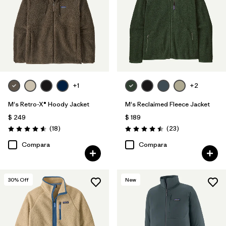
+1
+2
M's Retro-X® Hoody Jacket
M's Reclaimed Fleece Jacket
$ 249
$ 189
Comentarios
Comentarios
(18
)
(23
)
Valoración: 4.6 / 5
Valoración: 4.5 / 5
Compara
Compara
30
% Off
New