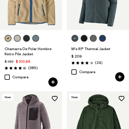
Chamarra De Polar Hombre
M's R1® Thermal Jacket
Retro Pile Jacket
$ 209
$ 149
$ 103,99
Comentarios
(24
)
Valoración: 4.0 / 5
Comentarios
(385
)
Valoración: 4.3 / 5
Compara
Compara
New
New