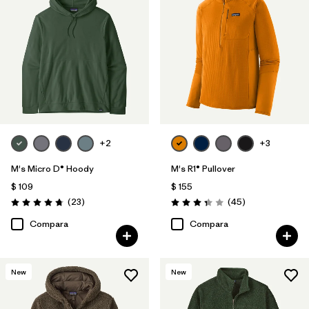
+2
+3
M's Micro D® Hoody
M's R1® Pullover
$ 109
$ 155
Comentarios
Comentarios
(23
)
(45
)
Valoración: 4.7 / 5
Valoración: 3.4 / 5
Compara
Compara
New
New