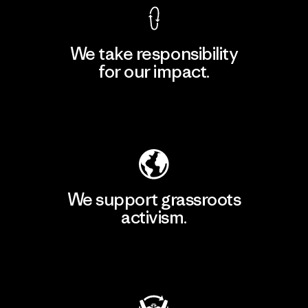
We take responsibility
for our impact.
Explore Our Footprint
We support grassroots
activism.
Visit Patagonia Action Works