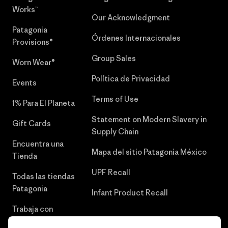
Works™
Our Acknowledgment
Patagonia
Órdenes Internacionales
Provisions®
Group Sales
Worn Wear®
Política de Privacidad
Events
Terms of Use
1% Para El Planeta
Statement on Modern Slavery in
Gift Cards
Supply Chain
Encuentra una
Mapa del sitio Patagonia México
Tienda
UPF Recall
Todas las tiendas
Patagonia
Infant Product Recall
Trabaja con
Nosotros