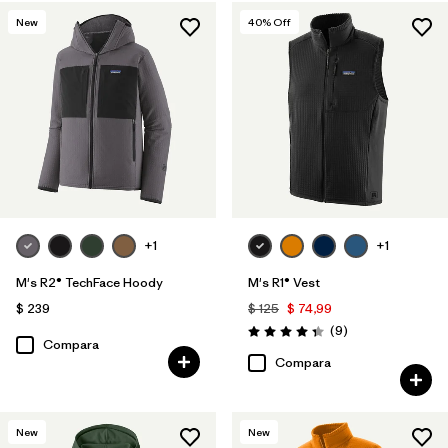
New
40
% Off
+1
+1
M's R2® TechFace Hoody
M's R1® Vest
$ 239
$ 125
$ 74,99
Comentarios
(9
)
Valoración: 4.3 / 5
Compara
Compara
New
New