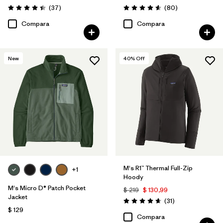
Comentarios
Comentarios
(37
)
(80
)
Valoración: 4.4 / 5
Valoración: 4.6 / 5
Compara
Compara
New
40
% Off
M's R1™ Thermal Full-Zip
+1
Hoody
M's Micro D® Patch Pocket
$ 219
$ 130,99
Jacket
Comentarios
(31
)
Valoración: 4.7 / 5
$ 129
Compara