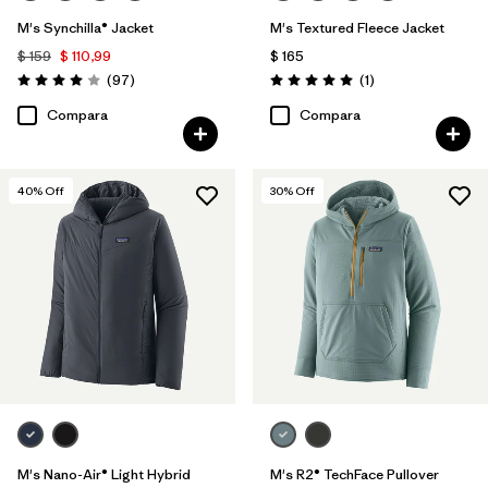
M's Synchilla® Jacket
M's Textured Fleece Jacket
$ 159
$ 110,99
$ 165
Comentarios
Comentarios
(97
)
(1
)
Valoración: 4.0 / 5
Valoración: 5.0 / 5
Compara
Compara
40
% Off
30
% Off
M's Nano-Air® Light Hybrid
M's R2® TechFace Pullover