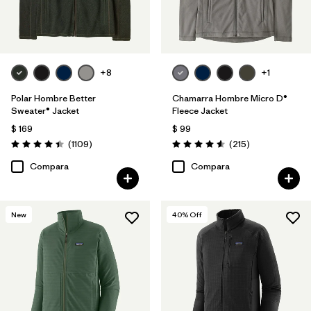
Filtrar por
Deporte
Filtrar por
Warmth Index
+8
+1
Filtrar por
Familia de productos
Polar Hombre Better
Chamarra Hombre Micro D®
Sweater® Jacket
Fleece Jacket
$ 169
$ 99
Comentarios
Comentarios
(1109
)
(215
)
Valoración: 4.4 / 5
Valoración: 4.6 / 5
Compara
Compara
New
40
% Off