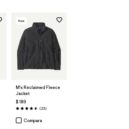
New
M's Reclaimed Fleece
Jacket
$ 189
Comentarios
(23
)
Valoración: 4.5 / 5
Compara