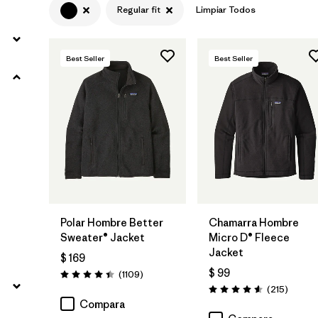
Regular fit
Limpiar Todos
Filtrar por
Características y procesos
Filtrar por
Adaptar
1
Best Seller
Best Seller
Regular fit
(12)
Slim fit
(16)
Filtrar por
Materiales y tejidos
Filtrar por
Deporte
Polar Hombre Better
Chamarra Hombre
Sweater® Jacket
Micro D® Fleece
Jacket
Filtrar por
Familia de productos
$ 169
$ 99
Comentarios
(1109
)
Valoración: 4.4 / 5
Coment
(215
)
Valoración: 4.6 / 5
Compara