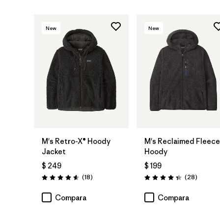
New
New
M's Retro-X® Hoody
M's Reclaimed Fleece
Jacket
Hoody
$ 249
$ 199
Comentarios
Comenta
(18
)
(28
)
Valoración: 4.6 / 5
Valoración: 4.3 / 5
Compara
Compara