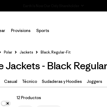
Read Our Work in Progress Report
In-Store Pickup
Selecciona una tienda
ear
Provisions
Sports
Filtrar por
Size
Polar
Jackets
Black, Regular-Fit
Filtrar por
Color
1
 Jackets - Black Regular
(12)
(15)
(13)
Casual
Técnico
Sudaderas y Hoodies
Joggers
(9)
(7)
(6)
(2)
(1)
12 Productos