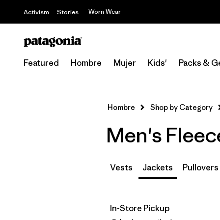
Worn Wear
Activism
Stories
Featured
Hombre
Mujer
Kids'
Packs & G
Hombre
Shop by Category
Men's Fleece
Vests
Jackets
Pullovers
In-Store Pickup