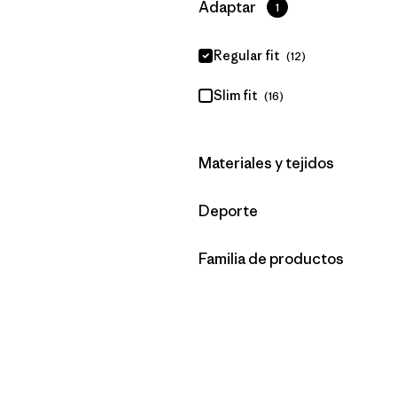
Filtrar por
Adaptar
1
Regular fit
(12)
Slim fit
(16)
Filtrar por
Materiales y tejidos
Filtrar por
Deporte
Filtrar por
Familia de productos