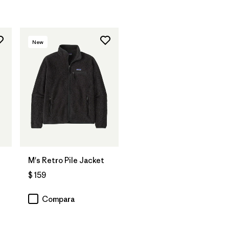
New
M's Retro Pile Jacket
$ 159
Compara
arios