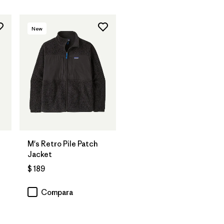
New
M's Retro Pile Patch
Jacket
$ 189
rios
Compara