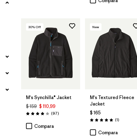
Compara
30
% Off
New
M's Synchilla® Jacket
M's Textured Fleece
Jacket
$ 159
$ 110,99
$ 165
Comentarios
(97
)
Valoración: 4.0 / 5
Comentari
(1
)
Valoración: 5.0 / 5
Compara
Compara