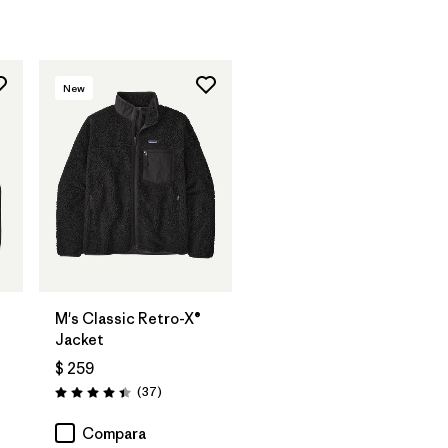
New
M's Classic Retro-X®
Jacket
$ 259
os
Comentarios
(37
)
Valoración: 4.4 / 5
Compara