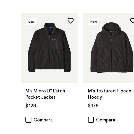
New
New
M's Micro D® Patch
M's Textured Fleece
Pocket Jacket
Hoody
$ 129
$ 179
Compara
Compara