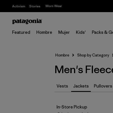
Worn Wear
Activism
Stories
Featured
Hombre
Mujer
Kids'
Packs & G
Hombre
Shop by Category
Men's Fleec
Vests
Jackets
Pullovers
In-Store Pickup