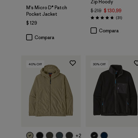
Zip Hoody
M's Micro D® Patch
$ 219
$ 130,99
Pocket Jacket
Comentar
(31
)
Valoración: 4.7 / 5
$ 129
Compara
Compara
40
% Off
30
% Off
+2