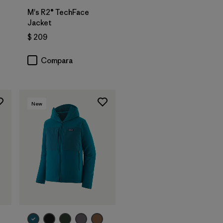
M's R2® TechFace
Jacket
ios
$ 209
Compara
New