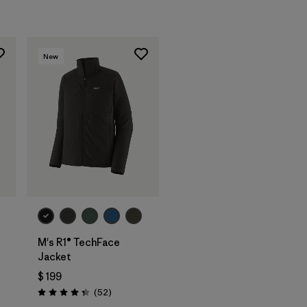
New
M's R1® TechFace
Jacket
$ 199
Comentarios
(52
)
Valoración: 4.3 / 5
arios