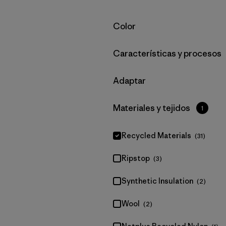
Filtrar por
Color
Filtrar por
Características y procesos
Filtrar por
Adaptar
Filtrar por
Materiales y tejidos
1
Recycled Materials
(31)
Ripstop
(3)
Synthetic Insulation
(2)
Wool
(2)