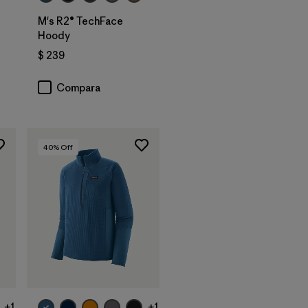
M's R2® TechFace
Hoody
$ 239
rios
Compara
40
% Off
+1
+1