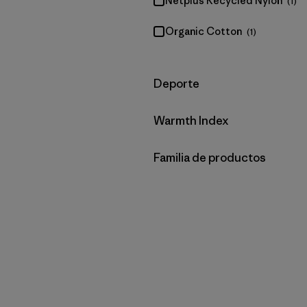
Netplus Recycled Nylon
(1)
Organic Cotton
(1)
Filtrar por
Deporte
Filtrar por
Warmth Index
Filtrar por
Familia de productos