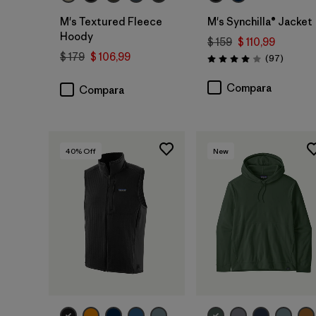
M's Textured Fleece
M's Synchilla® Jacket
Hoody
$ 159
$ 110,99
$ 179
$ 106,99
Comenta
(97
)
Valoración: 4.0 / 5
Compara
Compara
40
% Off
New