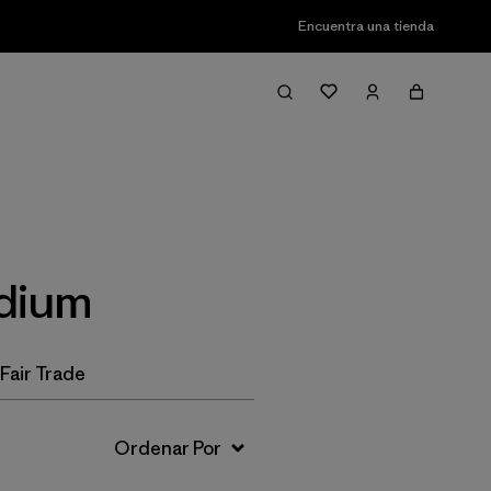
Encuentra una tienda
Filter & Sort
edium
Fair Trade