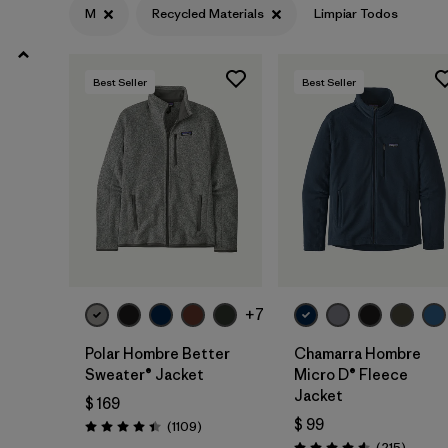
XS
(31)
M
Recycled Materials
Limpiar Todos
3XL
(9)
Best Seller
Best Seller
XXS
(3)
Filtrar por
Color
Filtrar por
Características y procesos
Filtrar por
Adaptar
+7
Filtrar por
Materiales y tejidos
1
Polar Hombre Better
Chamarra Hombre
Sweater® Jacket
Micro D® Fleece
Recycled Materials
(31)
Jacket
$ 169
$ 99
Comentarios
(1109
)
Valoración: 4.4 / 5
Ripstop
(3)
Coment
(215
)