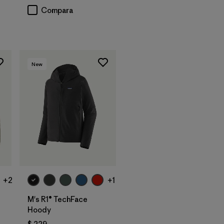
Compara
New
+2
+1
M's R1® TechFace
Hoody