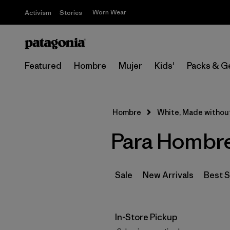
Worn Wear
Activism
Stories
Featured
Hombre
Mujer
Kids'
Packs & G
Hombre
White, Made withou
Para Hombre
Sale
New Arrivals
Best S
In-Store Pickup