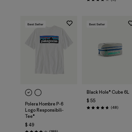
Valoración: 4.2 / 5
Best Seller
Best Seller
Agregar a la
Bolsa
Black Hole® Cube 6L
$ 55
Polera Hombre P-6
Comenta
(48
)
Valoración: 4.7 / 5
Logo Responsibili-
Tee®
$ 49
Comentarios
(189
)