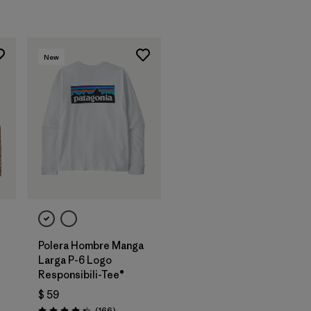
New
Polera Hombre Manga
Larga P-6 Logo
Responsibili-Tee®
$ 59
rios
Comentarios
(166
)