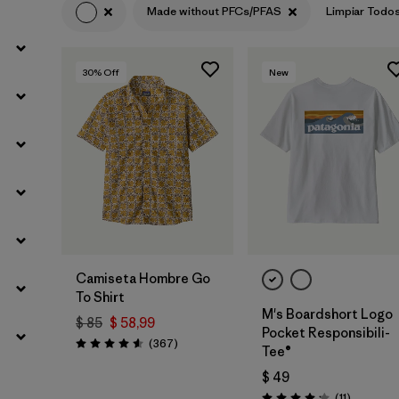
Made without PFCs/PFAS
Limpiar Todo
Filtrar por
Materials & Fabric
30
% Off
New
Camiseta Hombre Go
To Shirt
M's Boardshort Logo
$ 85
$ 58,99
Pocket Responsibili-
Comentarios
(367
)
Valoración: 4.6 / 5
Tee®
$ 49
Comentar
(11
)