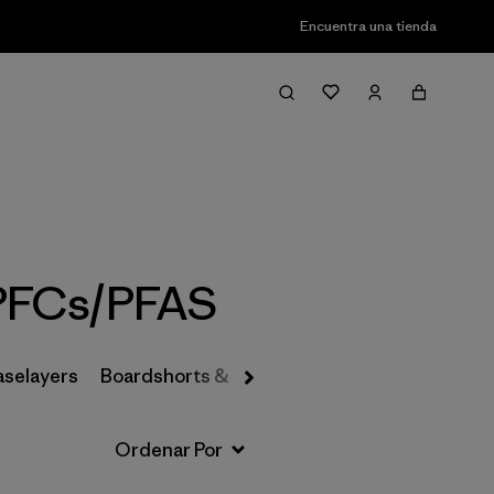
Encuentra una tienda
Filter & Sort
 PFCs/PFAS
aselayers
Boardshorts & Rashguards
Hats & Accesso