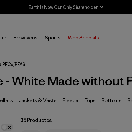
Earth Is Now Our Only Shareholder
In-Store Pickup
Selecciona una tienda
ear
Provisions
Sports
Web Specials
Filtrar por
Category
t PFCs/PFAS
Filtrar por
Price
 - White Made without
Filtrar por
Size
Filtrar por
Fit
ellers
Jackets & Vests
Fleece
Tops
Bottoms
B
Filtrar por
Color
1
35 Productos
Filtrar por
Features
1