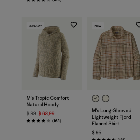
Valoración: 4.0 / 5
30
% Off
New
M's Tropic Comfort
Natural Hoody
M's Long-Sleeved
$ 99
$ 68,99
Lightweight Fjord
Comentarios
(163
)
Valoración: 3.9 / 5
Flannel Shirt
$ 95
Comenta
(181
)