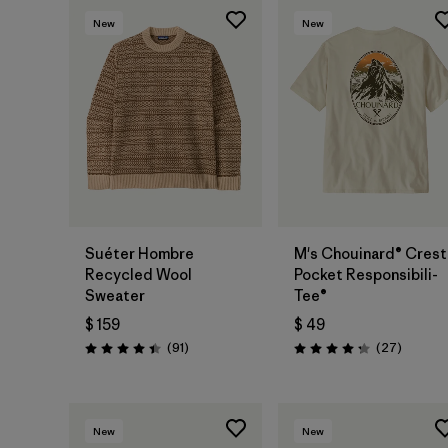
New
New
Suéter Hombre
M's Chouinard® Crest
Recycled Wool
Pocket Responsibili-
Sweater
Tee®
$ 159
$ 49
Comentarios
Comenta
(91
)
(27
)
Valoración: 4.5 / 5
Valoración: 4.2 / 5
New
New