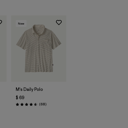
New
M's Daily Polo
$ 69
rios
Comentarios
(68
)
Valoración: 4.5 / 5