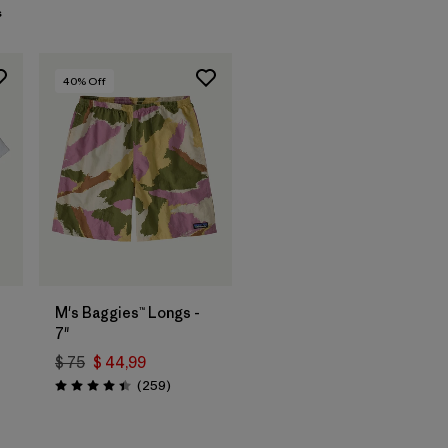
s
40
% Off
M's Baggies™ Longs -
7"
$ 75
$ 44,99
Comentarios
(259
)
Valoración: 4.4 / 5
ios