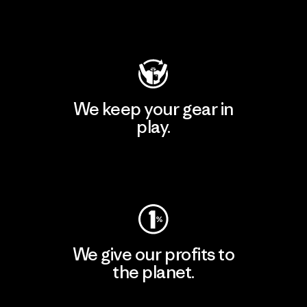
Visit Patagonia Action Works
We keep your gear in
play.
Visit Worn Wear
We give our profits to
the planet.