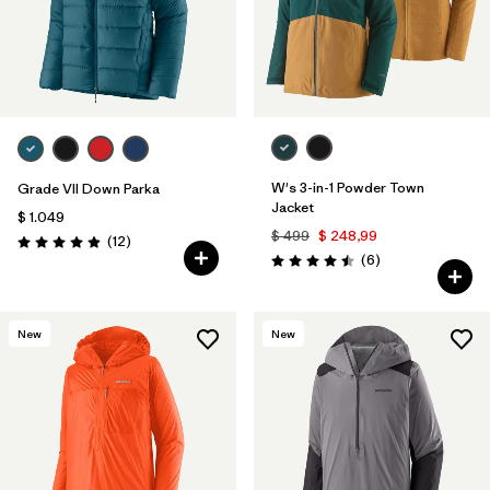
W's 3-in-1 Powder Town
Grade VII Down Parka
Jacket
$ 1.049
$ 499
$ 248,99
Comentarios
(12
)
Valoración: 4.9 / 5
Comentarios
(6
)
Valoración: 4.5 / 5
New
New