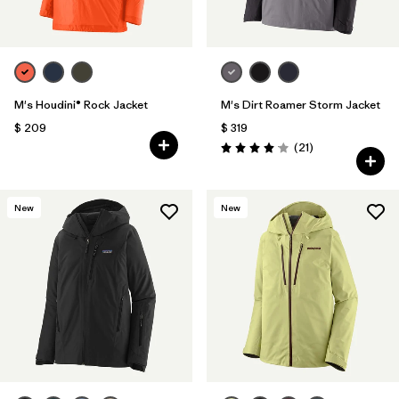
M's Houdini® Rock Jacket
M's Dirt Roamer Storm Jacket
$ 209
$ 319
Comentarios
(21
)
Valoración: 4.0 / 5
New
New