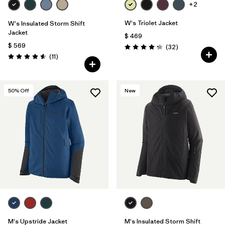
+2
W's Triolet Jacket
W's Insulated Storm Shift
Jacket
$ 469
$ 569
Comentarios
(32
)
Valoración: 4.3 / 5
Comentarios
(11
)
Valoración: 4.5 / 5
50
% Off
New
M's Upstride Jacket
M's Insulated Storm Shift