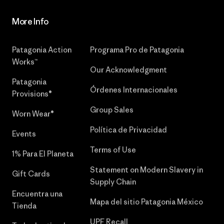
More Info
Patagonia Action
Programa Pro de Patagonia
Works™
Our Acknowledgment
Patagonia
Órdenes Internacionales
Provisions®
Group Sales
Worn Wear®
Política de Privacidad
Events
Terms of Use
1% Para El Planeta
Statement on Modern Slavery in
Gift Cards
Supply Chain
Encuentra una
Mapa del sitio Patagonia México
Tienda
UPF Recall