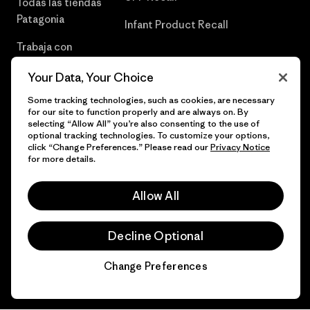
Todas las tiendas
Patagonia
Infant Product Recall
Trabaja con
Nosotros
Your Data, Your Choice
Prensa
Some tracking technologies, such as cookies, are necessary
for our site to function properly and are always on. By
selecting “Allow All” you’re also consenting to the use of
optional tracking technologies. To customize your options,
click “Change Preferences.” Please read our
Privacy Notice
© 2026 Patagonia, Inc. Todos los derechos reservados.
for more details.
Allow All
español
Decline Optional
Change Preferences
Chat