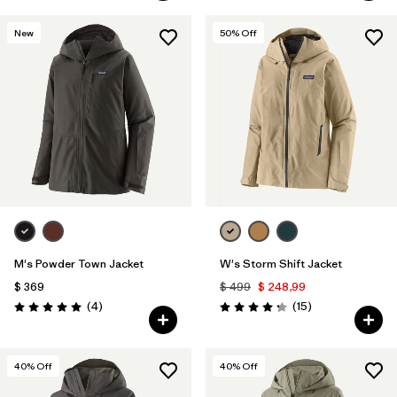
New
50
% Off
M's Powder Town Jacket
W's Storm Shift Jacket
$ 369
$ 499
$ 248,99
Comentarios
Comentarios
(4
)
(15
)
Valoración: 5.0 / 5
Valoración: 4.3 / 5
40
% Off
40
% Off