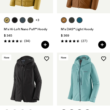
+3
M's Hi-Loft Nano Puff® Hoody
M's DAS® Light Hoody
$ 345
$ 369
Comentarios
Comentarios
(34
)
(27
)
Valoración: 4.3 / 5
Valoración: 4.6 / 5
New
New