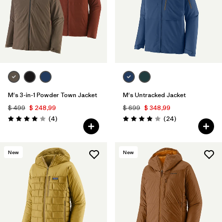
M's 3-in-1 Powder Town Jacket
M's Untracked Jacket
$ 499
$ 248,99
$ 699
$ 348,99
Comentarios
Comentarios
(4
)
(24
)
Valoración: 4.0 / 5
Valoración: 3.9 / 5
New
New