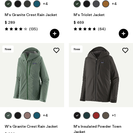
+4
+4
M's Granite Crest Rain Jacket
M's Triolet Jacket
$ 289
$ 469
Comentarios
Comentarios
(135
)
(64
)
Valoración: 4.2 / 5
Valoración: 4.7 / 5
New
New
+4
+1
W's Granite Crest Rain Jacket
M's Insulated Powder Town
Jacket