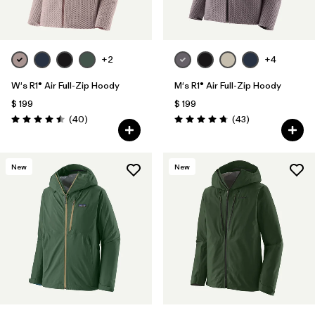
+2
+4
W's R1® Air Full-Zip Hoody
M's R1® Air Full-Zip Hoody
$ 199
$ 199
Comentarios
Comentarios
(40
)
(43
)
Valoración: 4.5 / 5
Valoración: 4.7 / 5
New
New