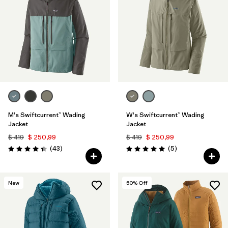
M's Swiftcurrent™ Wading
W's Swiftcurrent™ Wading
Jacket
Jacket
$ 419
$ 250,99
$ 419
$ 250,99
Comentarios
Comentarios
(43
)
(5
)
Valoración: 4.4 / 5
Valoración: 5.0 / 5
New
50
% Off