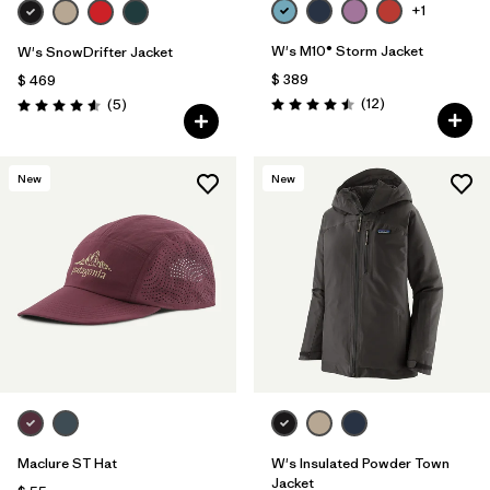
+1
W's M10® Storm Jacket
W's SnowDrifter Jacket
$ 389
$ 469
Comentarios
Comentarios
(12
)
(5
)
Valoración: 4.5 / 5
Valoración: 4.6 / 5
New
New
Maclure ST Hat
W's Insulated Powder Town
Jacket