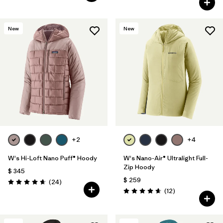
New
New
+2
+4
W's Hi-Loft Nano Puff® Hoody
W's Nano-Air® Ultralight Full-
Zip Hoody
$ 345
$ 259
Comentarios
(24
)
Valoración: 4.6 / 5
Comentarios
(12
)
Valoración: 4.7 / 5