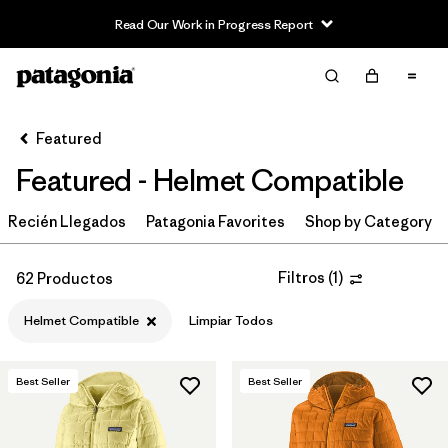
Read Our Work in Progress Report
Filter & Sort
Limpiar Todos
In-Store Pickup
Selecciona una tienda
Featured
Featured - Helmet Compatible
Ordenar Por
Recién Llegados
Filtrar por
Patagonia Favorites
Shop by Category
Category
Filtrar por
Price
Filtros
(
1
)
62 Productos
Helmet Compatible
Limpiar Todos
Filtrar por
Size
Filtrar por
Fit
Best Seller
Best Seller
Filtrar por
Color