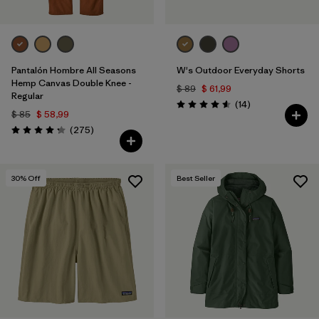
Pantalón Hombre All Seasons
W's Outdoor Everyday Shorts
Hemp Canvas Double Knee -
$ 89
$ 61,99
Regular
Comentarios
(14
)
Valoración: 4.6 / 5
$ 85
$ 58,99
Comentarios
(275
)
Valoración: 4.2 / 5
30
% Off
Best Seller