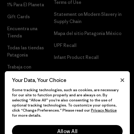
Terms of Use
1% Para El Planeta
Statement on Modern Slavery in
Gift Cards
Supply Chain
Encuentra una
Mapa del sitio Patagonia México
Tienda
UPF Recall
Todas las tiendas
Patagonia
Infant Product Recall
Trabaja con
Nosotros
Your Data, Your Choice
Prensa
Some tracking technologies, such as cookies, are necessary
for our site to function properly and are always on. By
selecting “Allow All” you’re also consenting to the use of
optional tracking technologies. To customize your options,
click “Change Preferences.” Please read our
Privacy Notice
© 2026 Patagonia, Inc. Todos los derechos reservados.
for more details.
Allow All