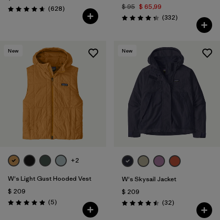
$ 95
$ 65,99
Comentarios
(628
)
Valoración: 4.7 / 5
Comentarios
(332
)
Valoración: 4.4 / 5
New
New
+2
W's Light Gust Hooded Vest
W's Skysail Jacket
$ 209
$ 209
Comentarios
(5
)
Comentarios
(32
)
Valoración: 5.0 / 5
Valoración: 4.5 / 5