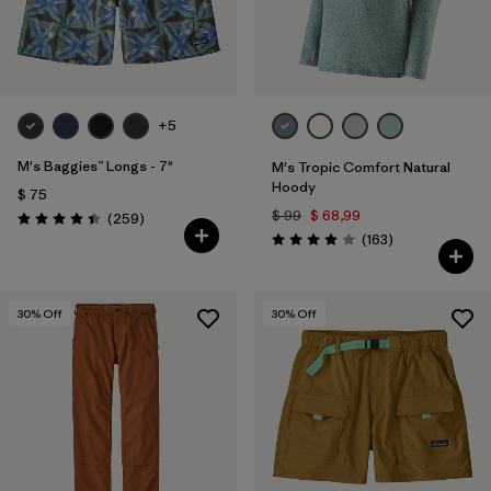
+5
M's Baggies™ Longs - 7"
M's Tropic Comfort Natural
Hoody
$ 75
$ 99
$ 68,99
Comentarios
(259
)
Valoración: 4.4 / 5
Comentarios
(163
)
Valoración: 3.9 / 5
30
% Off
30
% Off