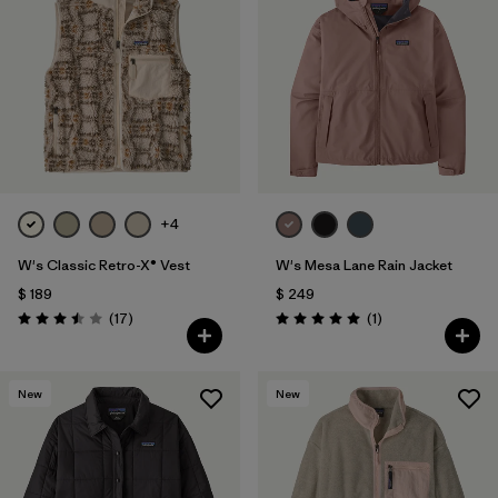
+4
W's Classic Retro-X® Vest
W's Mesa Lane Rain Jacket
$ 189
$ 249
Comentarios
Comentarios
(17
)
(1
)
Valoración: 3.5 / 5
Valoración: 5.0 / 5
New
New