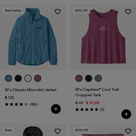
Best Seller
30
% Off
W's Capilene® Cool Trail
W's Classic Microdini Jacket
Cropped Tank
$ 125
$ 49
$ 33,99
Comentarios
(89
)
Valoración: 4.1 / 5
Comentarios
(1
)
Valoración: 5.0 / 5
New
40
% Off