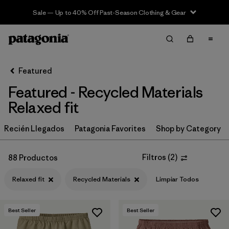
Sale — Up to 40% Off Past-Season Clothing & Gear
Filter & Sort
Limpiar Todos
In-Store Pickup
Selecciona una tienda
Featured
Featured - Recycled Materials
Ordenar Por
Relaxed fit
Filtrar por
Category
Recién Llegados
Patagonia Favorites
Shop by Category
Filtrar por
Price
Filtros
(
2
)
88 Productos
Filtrar por
Size
Relaxed fit
Recycled Materials
Limpiar Todos
Filtrar por
Fit
1
Best Seller
Best Seller
Filtrar por
Color