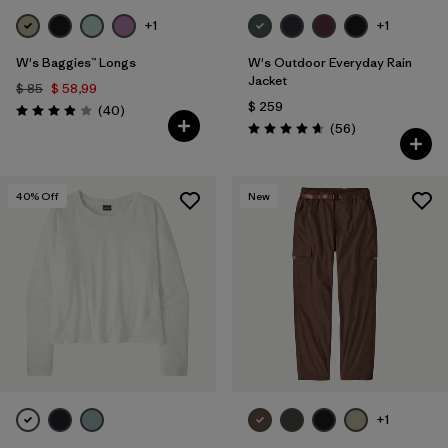
+1
+1
W's Baggies™ Longs
W's Outdoor Everyday Rain
Jacket
$ 85
$ 58,99
$ 259
Comentarios
(40
)
Valoración: 3.9 / 5
Comentarios
(56
)
Valoración: 4.7 / 5
40
% Off
New
+1