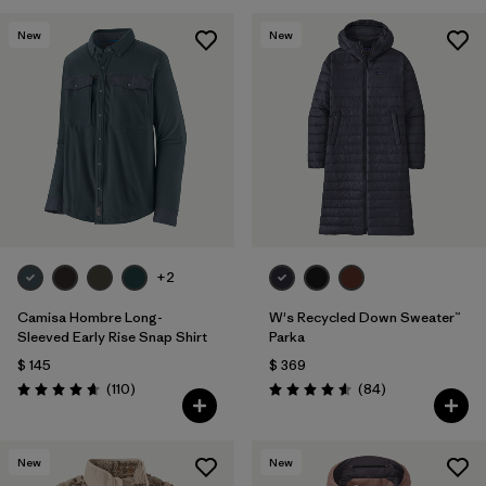
New
New
+2
Camisa Hombre Long-
W's Recycled Down Sweater™
Sleeved Early Rise Snap Shirt
Parka
$ 145
$ 369
Comentarios
Comentarios
(110
)
(84
)
Valoración: 4.6 / 5
Valoración: 4.5 / 5
New
New