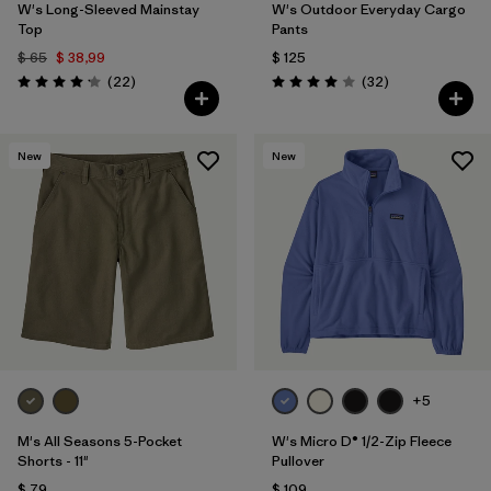
W's Long-Sleeved Mainstay
W's Outdoor Everyday Cargo
Top
Pants
$ 65
$ 38,99
$ 125
Comentarios
Comentarios
(22
)
(32
)
Valoración: 4.1 / 5
Valoración: 4.0 / 5
New
New
+5
M's All Seasons 5-Pocket
W's Micro D® 1/2-Zip Fleece
Shorts - 11"
Pullover
$ 79
$ 109