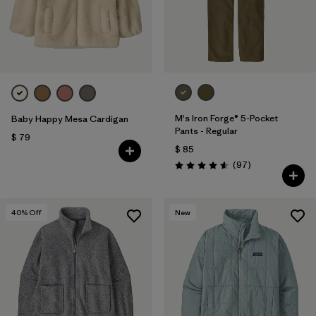
M's Iron Forge® 5-Pocket
Baby Happy Mesa Cardigan
Pants - Regular
$ 79
$ 85
Comentarios
(97
)
Valoración: 4.6 / 5
40
% Off
New