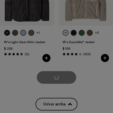
+1
+3
W's Light Gust Shirt Jacket
W's Synchilla® Jacket
$ 239
$ 159
Comentarios
Comentarios
(5
)
(103
)
Valoración: 4.6 / 5
Valoración: 3.9 / 5
Cargar Más
Volver arriba