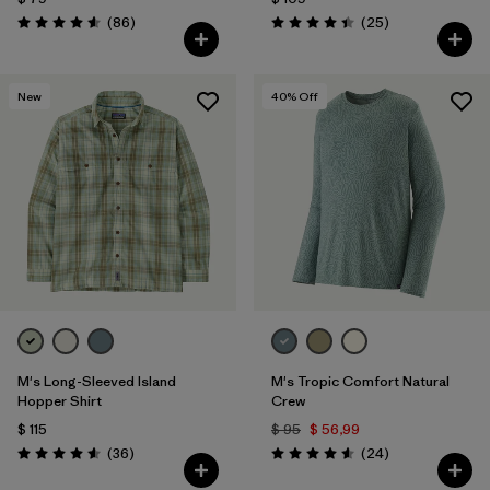
Comentarios
Comentarios
(86
)
(25
)
Valoración: 4.6 / 5
Valoración: 4.4 / 5
New
40
% Off
M's Long-Sleeved Island
M's Tropic Comfort Natural
Hopper Shirt
Crew
$ 115
$ 95
$ 56,99
Comentarios
Comentarios
(36
)
(24
)
Valoración: 4.6 / 5
Valoración: 4.6 / 5