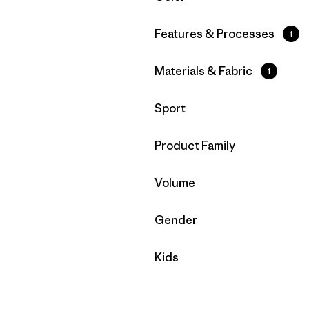
Filtrar por
Features & Processes
1
Filtrar por
Materials & Fabric
1
Filtrar por
Sport
Filtrar por
Product Family
Filtrar por
Volume
Filtrar por
Gender
Filtrar por
Kids