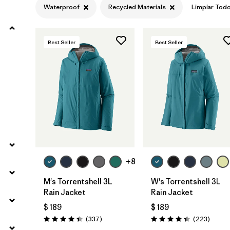
Waterproof
Recycled Materials
Limpiar Tod
Filtrar por
Materials & Fabric
1
Best Seller
Best Seller
Filtrar por
Sport
Filtrar por
Product Family
Filtrar por
Volume
Filtrar por
Gender
+8
Filtrar por
Kids
M's Torrentshell 3L
W's Torrentshell 3L
Rain Jacket
Rain Jacket
$ 189
$ 189
Comentarios
Coment
(337
)
(223
)
Valoración: 4.4 / 5
Valoración: 4.4 / 5