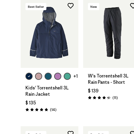
Best Seller
New
W's Torrentshell 3L
+1
Rain Pants - Short
Kids' Torrentshell 3L
$ 139
Rain Jacket
Comentar
(11
)
Valoración: 4.4 / 5
$ 135
Comentarios
(14
)
Valoración: 4.9 / 5