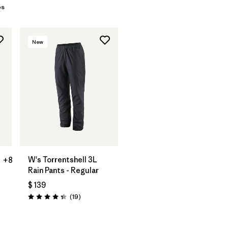
os
New
W's Torrentshell 3L
+8
Rain Pants - Regular
$ 139
Comentarios
(19
)
Valoración: 4.4 / 5
arios