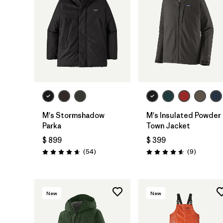
M's Stormshadow
M's Insulated Powder
Parka
Town Jacket
$ 899
$ 399
Comentarios
Comentar
(54
)
(9
)
Valoración: 4.7 / 5
Valoración: 4.6 / 5
New
New