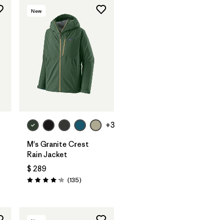
New
+3
M's Granite Crest
Rain Jacket
ios
$ 289
Comentarios
(135
)
Valoración: 4.2 / 5