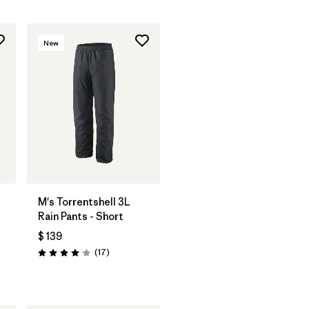
New
M's Torrentshell 3L
Rain Pants - Short
$ 139
rios
Comentarios
(17
)
Valoración: 4.1 / 5