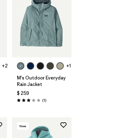
+2
+1
M's Outdoor Everyday
Rain Jacket
$ 259
rios
Comentarios
(1
)
Valoración: 3.0 / 5
New