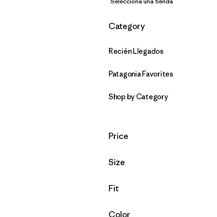
Selecciona una tienda
Filtrar por
Category
Recién Llegados
Patagonia Favorites
Shop by Category
Filtrar por
Price
Filtrar por
Size
Filtrar por
Fit
Filtrar por
Color