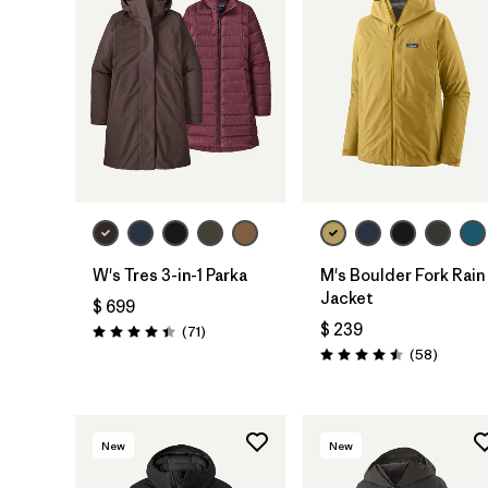
W's Tres 3-in-1 Parka
M's Boulder Fork Rain
Jacket
$ 699
$ 239
Comentarios
(71
)
Valoración: 4.4 / 5
Comenta
(58
)
Valoración: 4.5 / 5
New
New