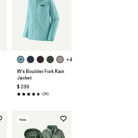
+4
W's Boulder Fork Rain
Jacket
$ 239
ios
Comentarios
(31
)
Valoración: 4.5 / 5
New