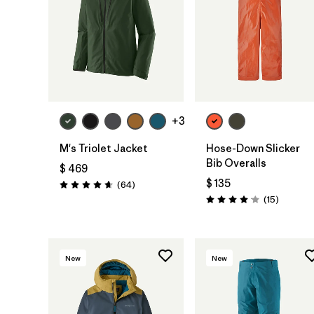
+3
M's Triolet Jacket
Hose-Down Slicker
Bib Overalls
$ 469
$ 135
Comentarios
(64
)
Valoración: 4.7 / 5
Comenta
(15
)
Valoración: 4.1 / 5
New
New