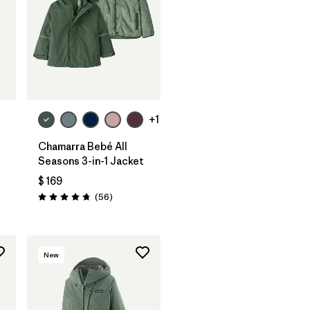
+1
Chamarra Bebé All
Seasons 3-in-1 Jacket
$ 169
rios
Comentarios
(56
)
Valoración: 4.8 / 5
New