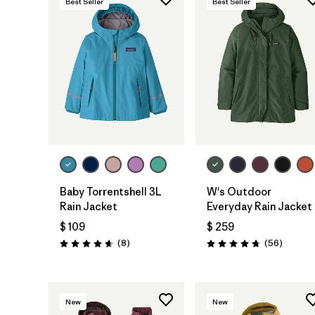
Best Seller
Best Seller
Baby Torrentshell 3L
W's Outdoor
Rain Jacket
Everyday Rain Jacket
$ 109
$ 259
Comentarios
Comenta
(8
)
(56
)
Valoración: 4.6 / 5
Valoración: 4.7 / 5
New
New