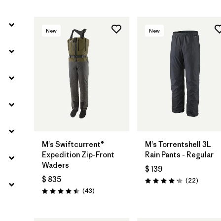
New
New
M's Swiftcurrent®
M's Torrentshell 3L
Expedition Zip-Front
Rain Pants - Regular
Waders
$ 139
$ 835
Comenta
(22
)
Valoración: 4.2 / 5
Comentarios
(43
)
Valoración: 4.5 / 5