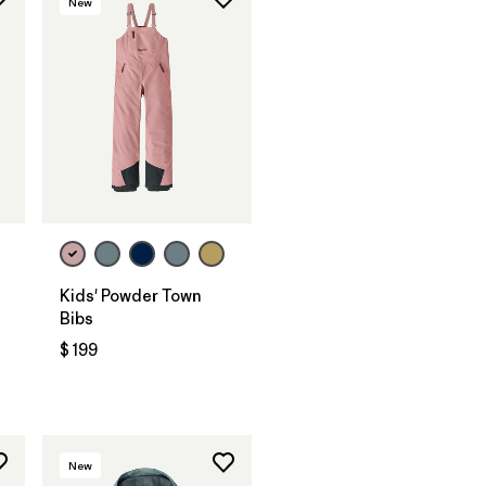
New
Kids' Powder Town
Bibs
$ 199
rios
New