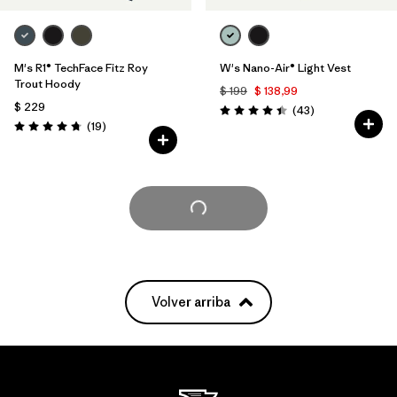
M's R1® TechFace Fitz Roy
W's Nano-Air® Light Vest
Trout Hoody
$ 199
$ 138,99
$ 229
Comentarios
(43
)
Valoración: 4.4 / 5
Comentarios
(19
)
Valoración: 4.7 / 5
Cargar Más
Volver arriba