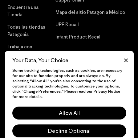
Encuentra una
Mapa del sitio Patagonia México
Tienda
UPF Recall
Todas las tiendas
Patagonia
Infant Product Recall
Trabaja con
Nosotros
Your Data, Your Choice
Prensa
Some tracking technologies, such as cookies, are necessary
for our site to function properly and are always on. By
selecting “Allow All” you’re also consenting to the use of
optional tracking technologies. To customize your options,
click “Change Preferences.” Please read our
Privacy Notice
© 2026 Patagonia, Inc. Todos los derechos reservados.
for more details.
Allow All
español
Decline Optional