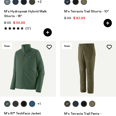
+2
M's Hydropeak Hybrid Walk
M's Terravia Trail Shorts - 10"
Shorts - 18"
$ 119
$ 82,99
$ 95
$ 56,99
Comentarios
(17
)
Valoración: 4.6 / 5
New
New
+1
M's R1® TechFace Jacket
M's Terravia Trail Pants -