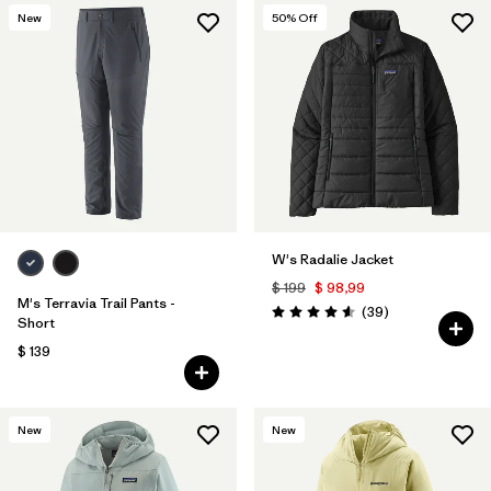
New
50
% Off
W's Radalie Jacket
$ 199
$ 98,99
M's Terravia Trail Pants -
Comentarios
(39
)
Valoración: 4.6 / 5
Short
$ 139
New
New