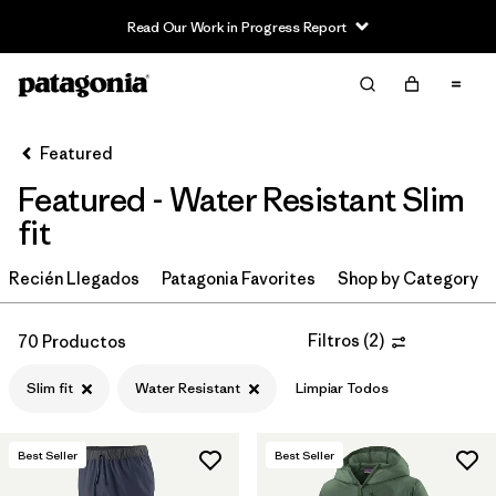
Read Our Work in Progress Report
Filter & Sort
Limpiar Todos
In-Store Pickup
Selecciona una tienda
Featured
Featured - Water Resistant Slim
Ordenar Por
fit
Filtrar por
Category
Recién Llegados
Patagonia Favorites
Shop by Category
Filtrar por
Price
Filtros
(
2
)
70 Productos
Filtrar por
Size
Slim fit
Water Resistant
Limpiar Todos
Filtrar por
Fit
1
Best Seller
Best Seller
Filtrar por
Color