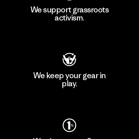
We support grassroots
activism.
Visit Patagonia Action Works
We keep your gear in
play.
Visit Worn Wear