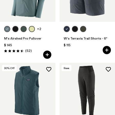
+2
M's Airshed Pro Pullover
W's Terravia Trail Shorts - 6"
$ 145
$ 115
Comentarios
(52
)
Valoración: 4.5 / 5
30
% Off
New