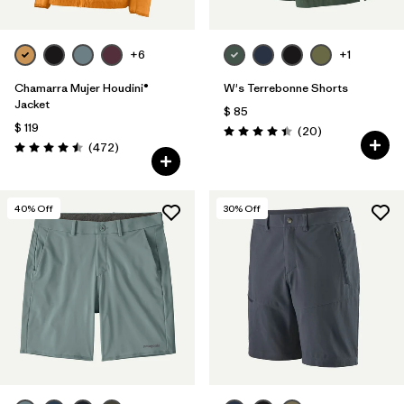
+6
+1
Chamarra Mujer Houdini®
W's Terrebonne Shorts
Jacket
$ 85
$ 119
Comentarios
(20
)
Valoración: 4.5 / 5
Comentarios
(472
)
Valoración: 4.5 / 5
40
% Off
30
% Off