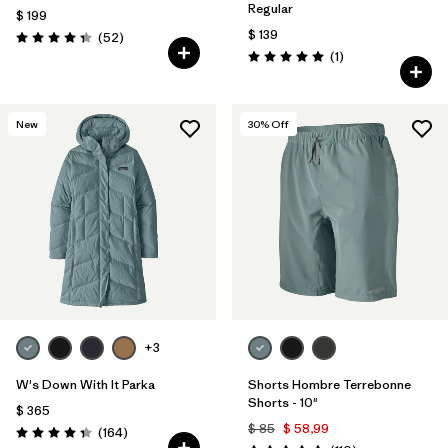
Regular
$ 199
$ 139
Comentarios
(52
)
Valoración: 4.3 / 5
Comentarios
(1
)
Valoración: 5.0 / 5
New
30
% Off
+3
W's Down With It Parka
Shorts Hombre Terrebonne
Shorts - 10"
$ 365
$ 85
$ 58,99
Comentarios
(164
)
Valoración: 4.4 / 5