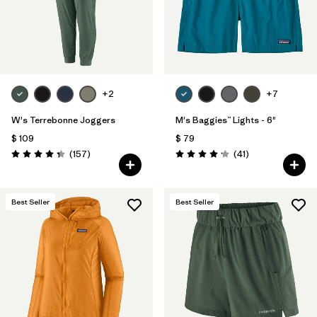
+2
+7
W's Terrebonne Joggers
M's Baggies™ Lights - 6"
$ 109
$ 79
Comentarios
Comentarios
(157
)
(41
)
Valoración: 4.4 / 5
Valoración: 4.1 / 5
Best Seller
Best Seller