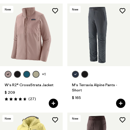
New
New
+1
W's R2® CrossStrata Jacket
M's Terravia Alpine Pants -
Short
$ 209
$ 165
Comentarios
(27
)
Valoración: 4.7 / 5
New
New