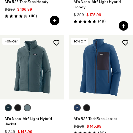
M's R2® TechFace Hoody
M's Nano-Air® Light Hybrid
Hoody
$ 239
$ 166,99
$ 299
$ 178,99
Comentarios
(110
)
Valoración: 4.4 / 5
Comentarios
(49
)
Valoración: 4.8 / 5
40
% Off
30
% Off
M's Nano-Air® Light Hybrid
M's R2® TechFace Jacket
Jacket
$ 209
$ 145,99
$ 249
$ 148,99
Comentarios
(80
)