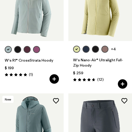
+4
W's Nano-Air® Ultralight Full-
W's R1® CrossStrata Hoody
Zip Hoody
$ 199
$ 259
Comentarios
(1
)
Valoración: 5.0 / 5
Comentarios
(12
)
Valoración: 4.7 / 5
New