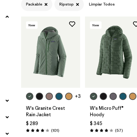
Packable
Ripstop
Limpiar Todos
Filtrar por
Product Family
New
New
Filtrar por
Gender
Filtrar por
Size
+3
W's Granite Crest
W's Micro Puff®
Rain Jacket
Hoody
$ 289
$ 345
Comentarios
Comenta
(101
)
(57
)
Valoración: 4.1 / 5
Valoración: 4.1 / 5