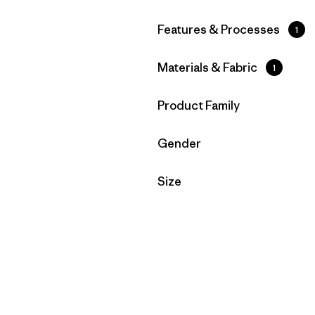
Filtrar por
Features & Processes
1
Filtrar por
Materials & Fabric
1
Filtrar por
Product Family
Filtrar por
Gender
Filtrar por
Size