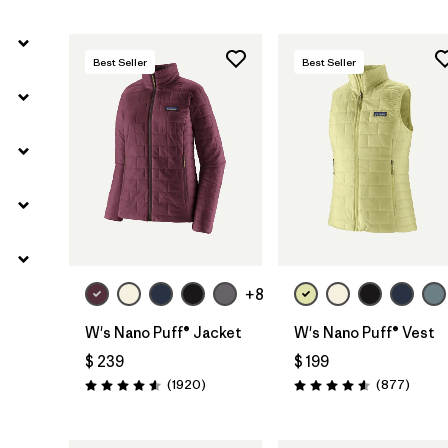
Best Seller
Best Seller
+8
W's Nano Puff® Jacket
W's Nano Puff® Vest
$ 239
$ 199
Comentarios
Coment
(1920
)
(877
)
Valoración: 4.6 / 5
Valoración: 4.6 / 5