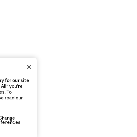
y for our site
All” you’re
es. To
se read our
Change
eferences