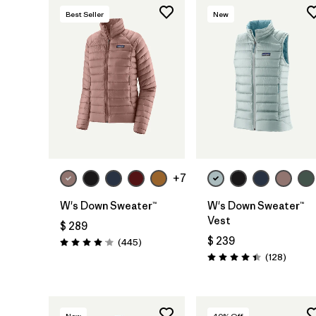
Best Seller
New
+7
W's Down Sweater™
W's Down Sweater™
Vest
$ 289
$ 239
Comentarios
(445
)
Valoración: 4.1 / 5
Coment
(128
)
Valoración: 4.4 / 5
New
40
% Off