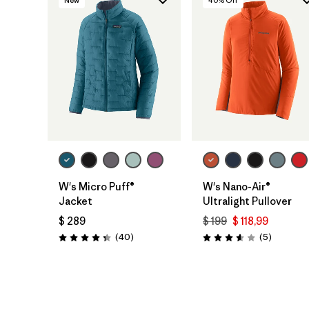
W's Micro Puff®
W's Nano-Air®
Jacket
Ultralight Pullover
$ 289
$ 199
$ 118,99
Comentarios
Comentar
(40
)
(5
)
Valoración: 4.4 / 5
Valoración: 3.6 / 5