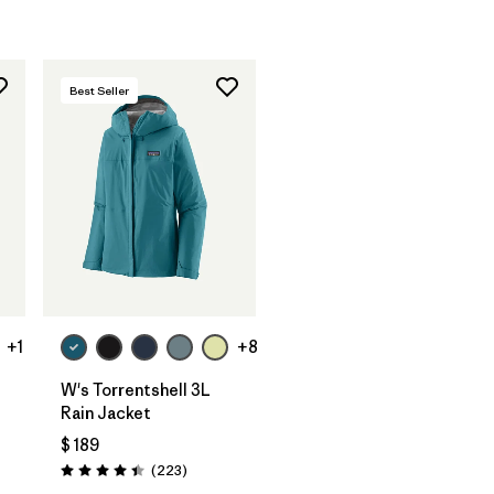
Best Seller
+1
+8
W's Torrentshell 3L
Rain Jacket
$ 189
rios
Comentarios
(223
)
Valoración: 4.4 / 5