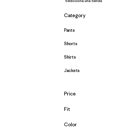
Selecciona una tienda
Filtrar por
Category
Pants
Shorts
Shirts
Jackets
Filtrar por
Price
Filtrar por
Fit
Filtrar por
Color