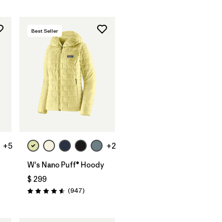
Best Seller
+5
+2
W's Nano Puff® Hoody
$ 299
arios
Comentarios
(947
)
Valoración: 4.6 / 5