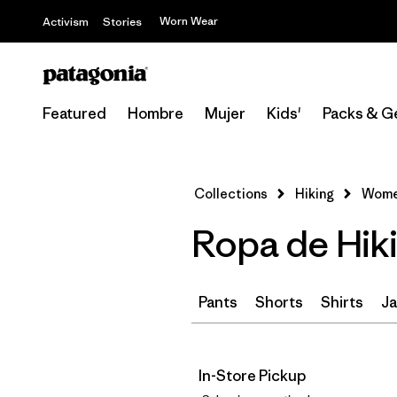
Worn Wear
Activism
Stories
Featured
Hombre
Mujer
Kids'
Packs & G
Collections
Hiking
Women
Ropa de Hiki
Pants
Shorts
Shirts
Ja
In-Store Pickup