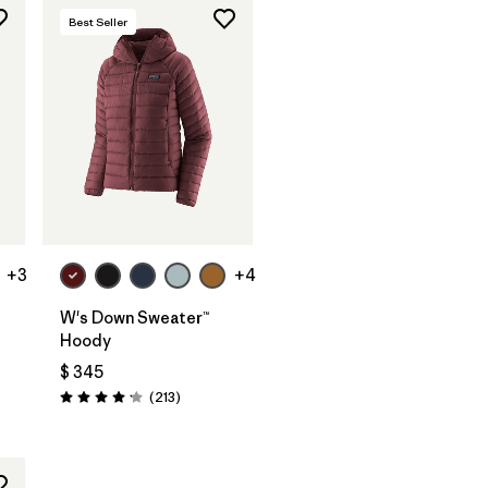
Best Seller
+3
+4
W's Down Sweater™
Hoody
$ 345
arios
Comentarios
(213
)
Valoración: 4.2 / 5