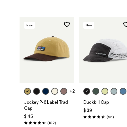
New
New
Agregar a la
Agregar a la
Bolsa
Bolsa
+2
Jockey P-6 Label Trad
Duckbill Cap
Cap
$ 39
$ 45
Comenta
(96
)
Valoración: 4.6 / 5
Comentarios
(102
)
Valoración: 4.6 / 5