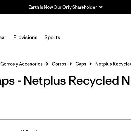
Earth Is Now Our Only Shareholder
Filtrar por
Sport
ear
Provisions
Sports
Filtrar por
Product Family
In-Store Pickup
Gorros y Accesorios
Gorros
Caps
Netplus Recycled
Selecciona una tienda
s - Netplus Recycled Ny
Filtrar por
Category
Filtrar por
Price
Filtrar por
Fit
1
Filtrar por
Color