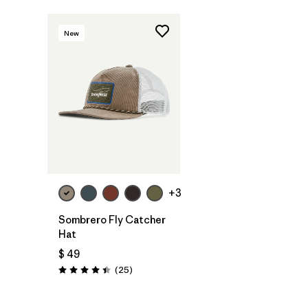
New
Agregar a la
Bolsa
+3
Sombrero Fly Catcher
Hat
$ 49
Comentarios
(25
)
Valoración: 4.4 / 5