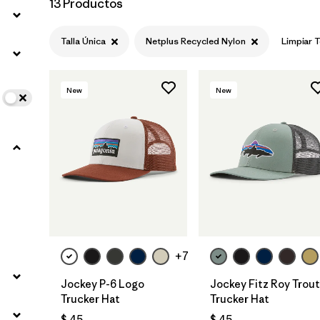
13 Productos
Filtrar por
Features
Talla Única
Netplus Recycled Nylon
Limpiar 
Filtrar por
Materials & Fabric
1
New
New
Agregar a la
Agregar a la
Bolsa
Bolsa
+7
Jockey P-6 Logo
Jockey Fitz Roy Trout
Trucker Hat
Trucker Hat
$ 45
$ 45