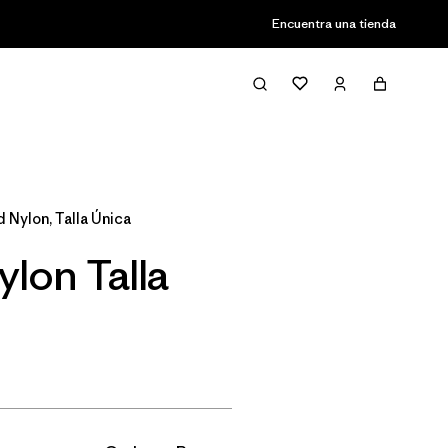
Encuentra una tienda
Filter & Sort
 Nylon, Talla Única
lon Talla