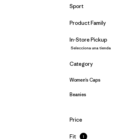
Filtrar por
Sport
Filtrar por
Product Family
In-Store Pickup
Selecciona una tienda
Filtrar por
Category
Women's Caps
Beanies
Filtrar por
Price
Filtrar por
Fit
1