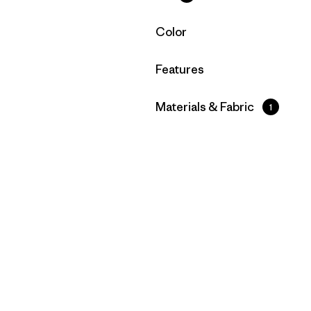
Filtrar por
Color
Filtrar por
Features
Filtrar por
Materials & Fabric
1