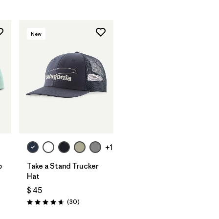
New
Agregar a la
Bolsa
+1
p
Take a Stand Trucker
Hat
$ 45
rios
Comentarios
(30
)
Valoración: 4.6 / 5