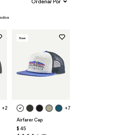
Todos
New
Agregar a la
Bolsa
+2
+7
Airfarer Cap
$ 45