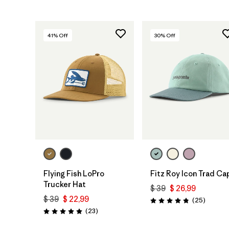
41
% Off
30
% Off
Agregar a la
Agregar a la
Bolsa
Bolsa
Flying Fish LoPro
Fitz Roy Icon Trad Ca
Trucker Hat
$ 39
$ 26,99
$ 39
$ 22,99
Comenta
(25
)
Valoración: 4.8 / 5
Comentarios
(23
)
Valoración: 5.0 / 5