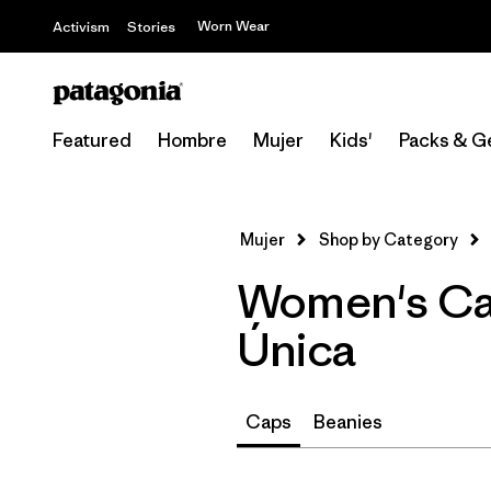
Worn Wear
Activism
Stories
Featured
Hombre
Mujer
Kids'
Packs & G
Mujer
Shop by Category
Women's Cap
Única
Caps
Beanies