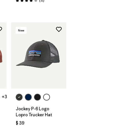
Comentarios
(11
)
Valoración: 4.1 / 5
rios
New
Agregar a la
Bolsa
+3
Jockey P-6 Logo
Lopro Trucker Hat
rios
$ 39