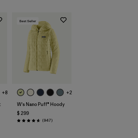
Best Seller
+8
+2
t
W's Nano Puff® Hoody
$ 299
tarios
Comentarios
(947
)
Valoración: 4.6 / 5