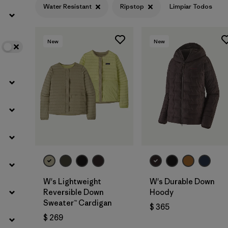
Water Resistant
Ripstop
Limpiar Todos
Filtrar por
Color
New
New
Filtrar por
Features
1
Filtrar por
Materials & Fabric
1
W's Lightweight
W's Durable Down
Reversible Down
Hoody
Sweater™ Cardigan
$ 365
$ 269