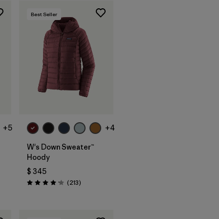
Best Seller
+5
+4
W's Down Sweater™
Hoody
$ 345
arios
Comentarios
(213
)
Valoración: 4.2 / 5