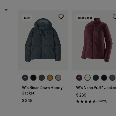
New
Best Seller
W's Sisar Down Hoody
W's Nano Puff® Jacke
Jacket
$ 239
$ 349
Comen
(1920
)
Valoración: 4.6 / 5