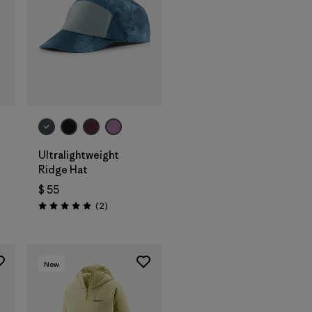
Agregar a la
Bolsa
Ultralightweight
Ridge Hat
$ 55
rios
Comentarios
(2
)
Valoración: 5.0 / 5
New