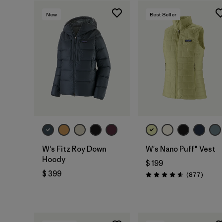
New
Best Seller
W's Fitz Roy Down
W's Nano Puff® Vest
Hoody
$ 199
$ 399
Coment
(877
)
Valoración: 4.6 / 5