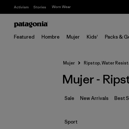
Worn Wear
Activism
Stories
Featured
Hombre
Mujer
Kids'
Packs & G
Mujer
Ripstop, Water Resist
Mujer - Rips
Sale
New Arrivals
Best S
Filtrar por
Sport