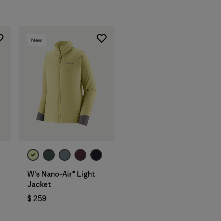
New
W's Nano-Air® Light
Jacket
$ 259