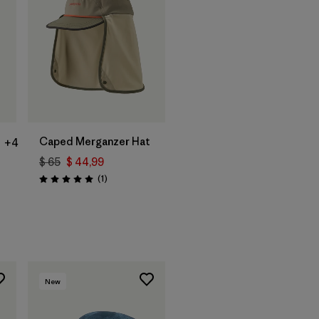
Agregar a la
Bolsa
Caped Merganzer Hat
+4
$ 65
$ 44,99
Comentarios
(1
)
Valoración: 5.0 / 5
rios
New