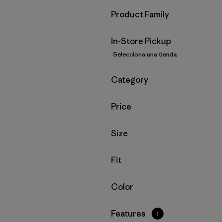
Filtrar por
Product Family
In-Store Pickup
Selecciona una tienda
Filtrar por
Category
Filtrar por
Price
Filtrar por
Size
Filtrar por
Fit
Filtrar por
Color
Filtrar por
Features
1