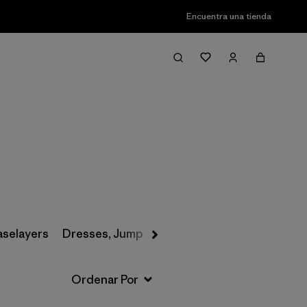
Encuentra una tienda
Filter & Sort
aselayers
Dresses, Jumpsuits & Overalls
Swimwear