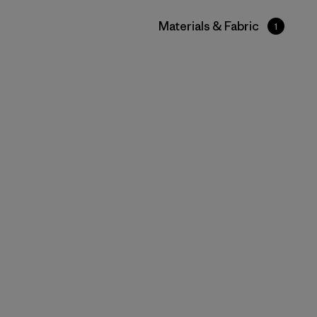
Filtrar por
Materials & Fabric
1