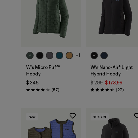
+1
W's Micro Puff®
W's Nano-Air® Light
Hoody
Hybrid Hoody
$ 345
$ 299
$ 178,99
Comentarios
Comenta
(57
)
(27
)
Valoración: 4.1 / 5
Valoración: 4.5 / 5
New
40
% Off