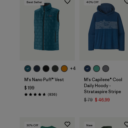
Best Seller
40
% Off
+4
M's Nano Puff® Vest
M's Capilene® Cool
Daily Hoody -
$ 199
Strataspire Stripe
Comentarios
(836
)
Valoración: 4.7 / 5
$ 79
$ 46,99
30
% Off
New