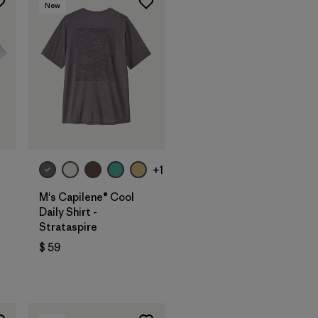
New
+1
M's Capilene® Cool
Daily Shirt -
Strataspire
$ 59
ios