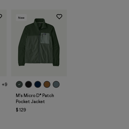
New
+9
M's Micro D® Patch
Pocket Jacket
$ 129
arios