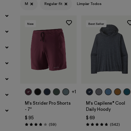
M
Regular fit
Limpiar Todos
Filtrar por
Materials & Fabric
New
Best Seller
+1
M's Strider Pro Shorts
M's Capilene® Cool
- 7"
Daily Hoody
$ 95
$ 69
Comentarios
Coment
(59
)
(542
)
Valoración: 3.8 / 5
Valoración: 4.8 / 5