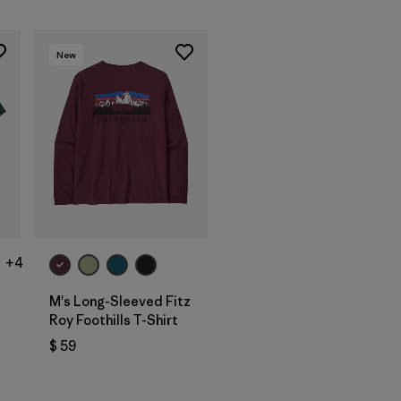
New
+4
M's Long-Sleeved Fitz
Roy Foothills T-Shirt
$ 59