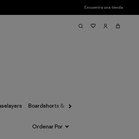
Encuentra una tienda
Filter & Sort
aselayers
Boardshorts & Rashguards
Hats & Accesso