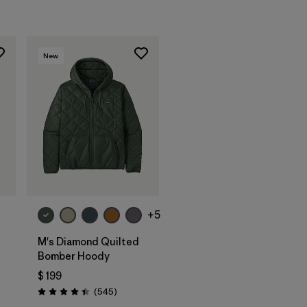
New
+5
M's Diamond Quilted
Bomber Hoody
$ 199
arios
Comentarios
(545
)
Valoración: 4.4 / 5