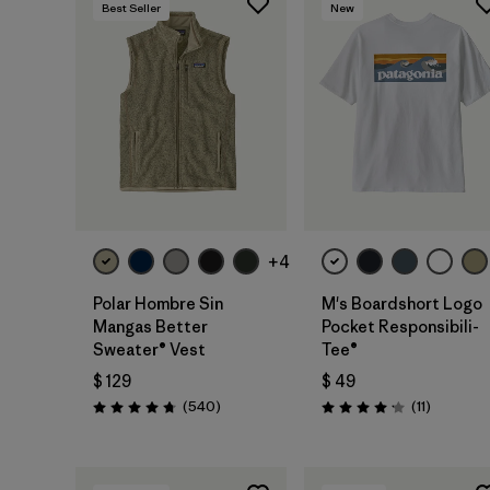
Best Seller
New
+4
Polar Hombre Sin
M's Boardshort Logo
Mangas Better
Pocket Responsibili-
Sweater® Vest
Tee®
$ 129
$ 49
Comentarios
Comentar
(540
)
(11
)
Valoración: 4.8 / 5
Valoración: 4.2 / 5