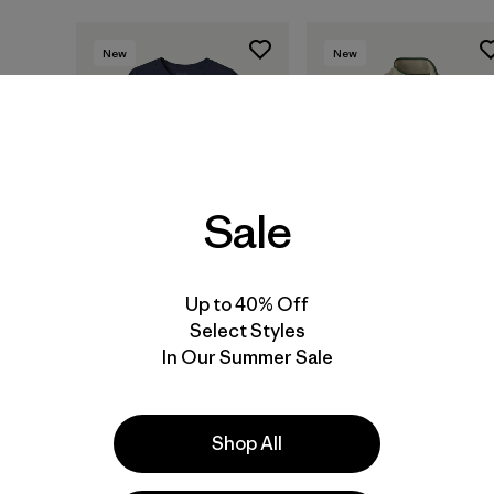
New
New
Sale
Up to 40% Off
+1
Select Styles
M's Fitz Roy Massif
M's Retro Pile Jacket
In Our Summer Sale
Pocket Tee
$ 159
$ 55
Shop All