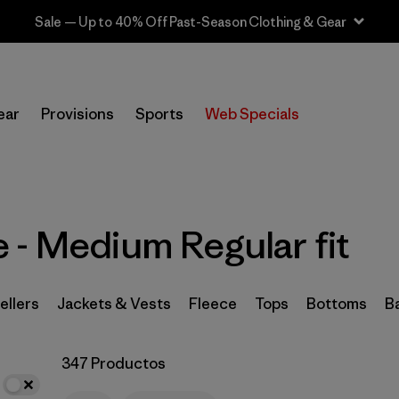
Sale — Up to 40% Off Past-Season Clothing & Gear
In-Store Pickup
Selecciona una tienda
ear
Provisions
Sports
Web Specials
Filtrar por
Category
Filtrar por
Price
 - Medium Regular fit
Filtrar por
Size
1
Filtrar por
Fit
1
ellers
Jackets & Vests
Fleece
Tops
Bottoms
B
Filtrar por
Color
347 Productos
Filtrar por
Features