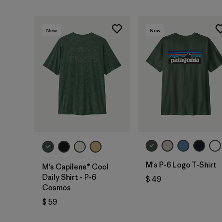
New
New
M's P-6 Logo T-Shirt
M's Capilene® Cool
Daily Shirt - P-6
$ 49
Cosmos
$ 59