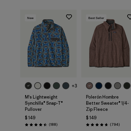
New
Best Seller
+3
M's Lightweight
Polerón Hombre
Synchilla® Snap-T®
Better Sweater® 1/4-
Pullover
Zip Fleece
$ 149
$ 149
Comentarios
Coment
(188
)
(794
)
Valoración: 4.5 / 5
Valoración: 4.7 / 5