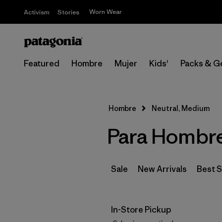
Worn Wear
Activism
Stories
Featured
Hombre
Mujer
Kids'
Packs & G
Hombre
Neutral, Medium
Para Hombre
Sale
New Arrivals
Best S
In-Store Pickup