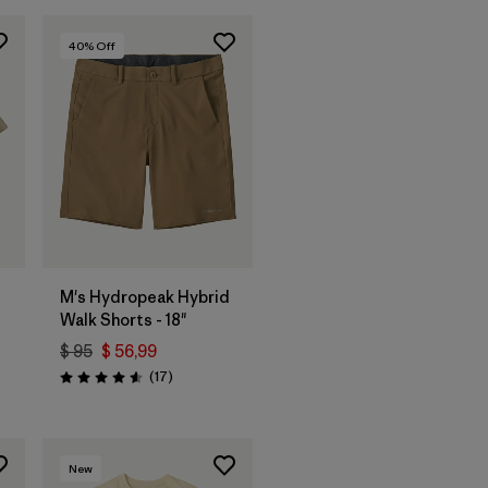
40
% Off
M's Hydropeak Hybrid
Walk Shorts - 18"
$ 95
$ 56,99
rios
Comentarios
(17
)
Valoración: 4.6 / 5
New