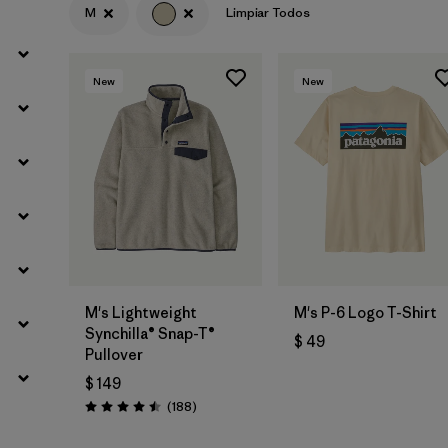
M
Limpiar Todos
Filtrar por
Materials & Fabric
New
New
M's Lightweight
M's P-6 Logo T-Shirt
Synchilla® Snap-T®
$ 49
Pullover
$ 149
Comentarios
(188
)
Valoración: 4.5 / 5