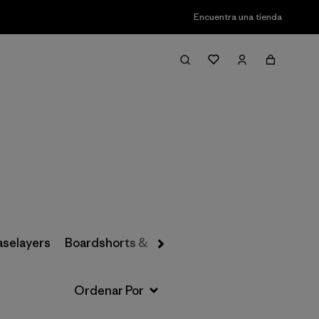
Encuentra una tienda
Filter & Sort
aselayers
Boardshorts & Rashguards
Hats & Accesso