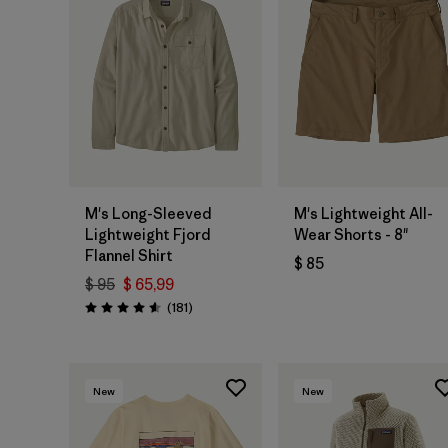
M's Long-Sleeved
M's Lightweight All-
Lightweight Fjord
Wear Shorts - 8"
Flannel Shirt
$ 85
$ 95
$ 65,99
Comentarios
(181
)
Valoración: 4.6 / 5
New
New