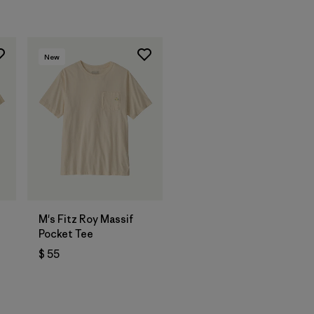
New
M's Fitz Roy Massif
Pocket Tee
$ 55