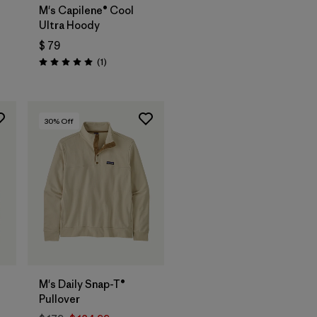
M's Capilene® Cool
Ultra Hoody
$ 79
rios
Comentarios
(1
)
Valoración: 5.0 / 5
30
% Off
M's Daily Snap-T®
Pullover