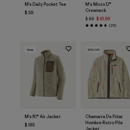
M's Daily Pocket Tee
M's Micro D®
Crewneck
$ 59
$ 89
$ 61,99
Comenta
(23
)
Valoración: 4.6 / 5
New
30
% Off
M's R1® Air Jacket
Chamarra De Polar
Hombre Retro Pile
$ 165
Jacket