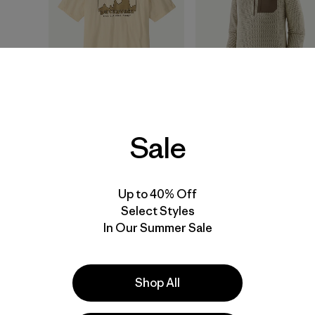
M's '73 Skyline T-Shirt
M's R1® Air Zip-Neck
Sale
$ 49
$ 145
Comenta
(45
)
Valoración: 4.9 / 5
Up to 40% Off
Select Styles
In Our Summer Sale
40
% Off
New
Shop All