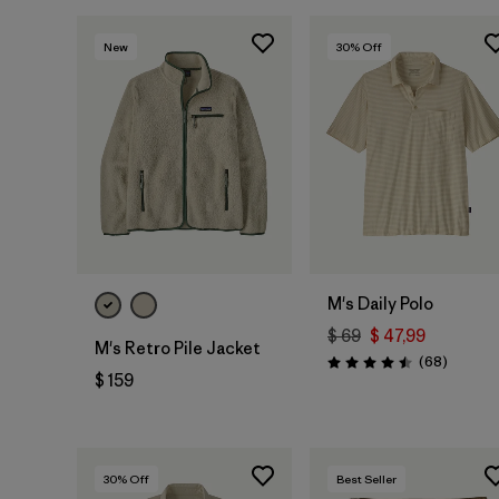
New
30
% Off
M's Daily Polo
$ 69
$ 47,99
M's Retro Pile Jacket
Comenta
(68
)
Valoración: 4.5 / 5
$ 159
30
% Off
Best Seller