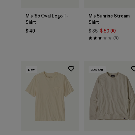
M's '95 Oval Logo T-
M's Sunrise Stream
Shirt
Shirt
$ 49
$ 85
$ 50,99
Comentar
(9
)
Valoración: 2.9 / 5
New
30
% Off