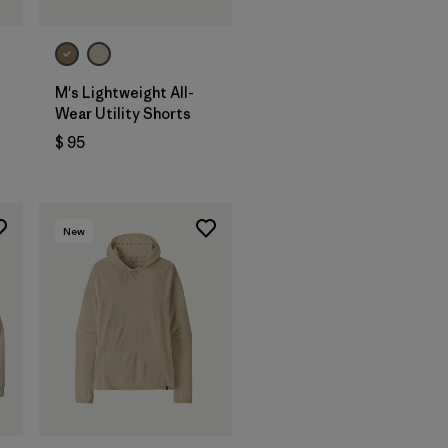
M's Lightweight All-
Wear Utility Shorts
ios
$ 95
New