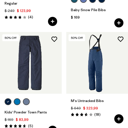
Regular
Baby Snow Pile Bibs
$ 249
$ 123,99
Comentarios
(4
)
$ 169
Valoración: 3.8 / 5
50
% Off
50
% Off
M's Untracked Bibs
$ 649
$ 323,99
Kids' Powder Town Pants
Comentarios
(18
)
Valoración: 3.6 / 5
$ 169
$ 83,99
Comentarios
(5
)