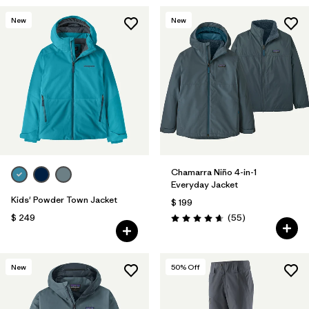
New
New
Chamarra Niño 4-in-1
Everyday Jacket
Kids' Powder Town Jacket
$ 199
Comentarios
$ 249
(55
)
Valoración: 4.7 / 5
New
50
% Off