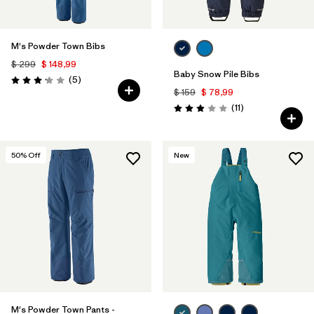
M's Powder Town Bibs
$ 299
$ 148,99
Baby Snow Pile Bibs
Comentarios
(5
)
Valoración: 3.2 / 5
$ 159
$ 78,99
Comentarios
(11
)
Valoración: 2.9 / 5
50
% Off
New
M's Powder Town Pants -