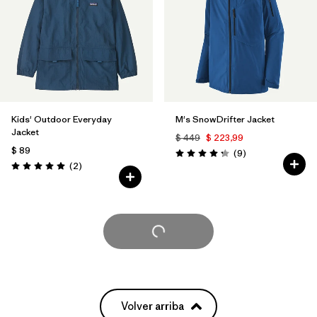
Kids' Outdoor Everyday
M's SnowDrifter Jacket
Jacket
$ 449
$ 223,99
$ 89
Comentarios
(9
)
Valoración: 4.2 / 5
Comentarios
(2
)
Valoración: 5.0 / 5
Cargar Más
Volver arriba