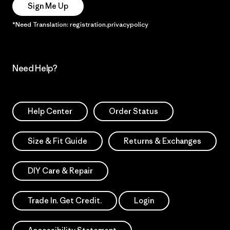
Sign Me Up
*Need Translation: registration.privacypolicy
Need Help?
Help Center
Order Status
Size & Fit Guide
Returns & Exchanges
DIY Care & Repair
Trade In. Get Credit.
Login