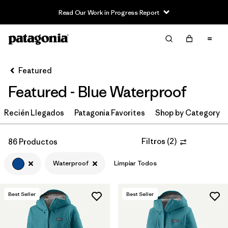
Read Our Work in Progress Report
Filter & Sort
Limpiar Todos
In-Store Pickup
Selecciona una tienda
Featured
Featured - Blue Waterproof
Ordenar Por
Recién Llegados
Filtrar por
Patagonia Favorites
Shop by Category
Category
Filtrar por
Price
Filtros
(
2
)
86 Productos
Waterproof
Limpiar Todos
Filtrar por
Size
Filtrar por
Fit
Best Seller
Best Seller
Filtrar por
Color
1