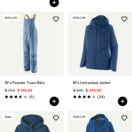
Valoración: 4.6 / 5
50
% Off
50
% Off
W's Powder Town Bibs
M's Untracked Jacket
$ 299
$ 148,99
$ 699
$ 348,99
Comentarios
Comentarios
(5
)
(24
)
Valoración: 3.6 / 5
Valoración: 3.9 / 5
New
50
% Off