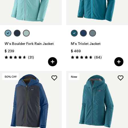
W's Boulder Fork Rain Jacket
M's Triolet Jacket
$ 239
$ 469
Comentarios
Comentarios
(31
)
(64
)
Valoración: 4.5 / 5
Valoración: 4.7 / 5
50
% Off
New