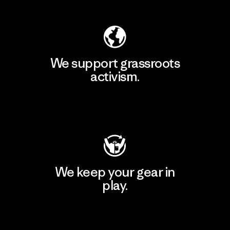
We support grassroots
activism.
Visit Patagonia Action Works
We keep your gear in
play.
Visit Worn Wear