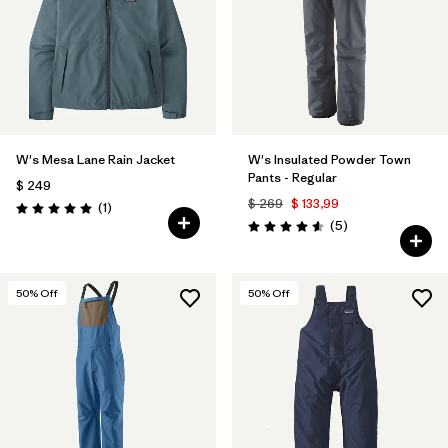
W's Mesa Lane Rain Jacket
W's Insulated Powder Town
Pants - Regular
$ 249
$ 269
$ 133,99
Comentarios
(1
)
Valoración: 5.0 / 5
Comentarios
(5
)
Valoración: 4.6 / 5
50
% Off
50
% Off