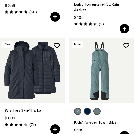
Baby Torrentshell 3L Rain
$ 259
Jacket
Comentarios
(56
)
Valoración: 4.7 / 5
$ 109
Comentarios
(8
)
Valoración: 4.6 / 5
New
New
W's Tres 3-in-1 Parka
$ 699
Kids' Powder Town Bibs
Comentarios
(71
)
Valoración: 4.4 / 5
$ 199