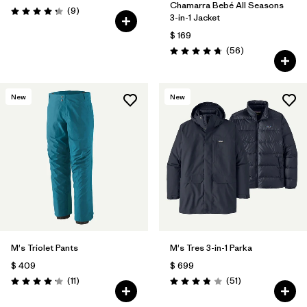
Chamarra Bebé All Seasons
Comentarios
(9
)
Valoración: 4.2 / 5
3-in-1 Jacket
$ 169
Comentarios
(56
)
Valoración: 4.8 / 5
New
New
M's Triolet Pants
M's Tres 3-in-1 Parka
$ 409
$ 699
Comentarios
Comentarios
(11
)
(51
)
Valoración: 4.2 / 5
Valoración: 3.8 / 5