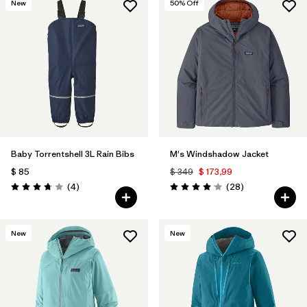
New
50
% Off
Baby Torrentshell 3L Rain Bibs
M's Windshadow Jacket
$ 85
$ 349
$ 173,99
Comentarios
Comentarios
(4
)
(28
)
Valoración: 3.8 / 5
Valoración: 4.0 / 5
New
New