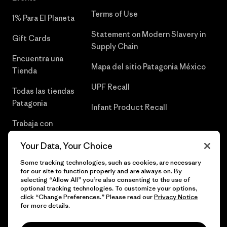
Terms of Use
1% Para El Planeta
Statement on Modern Slavery in
Gift Cards
Supply Chain
Encuentra una
Mapa del sitio Patagonia México
Tienda
UPF Recall
Todas las tiendas
Patagonia
Infant Product Recall
Trabaja con
Nosotros
Your Data, Your Choice
Prensa
Some tracking technologies, such as cookies, are necessary
for our site to function properly and are always on. By
selecting “Allow All” you’re also consenting to the use of
optional tracking technologies. To customize your options,
click “Change Preferences.” Please read our
Privacy Notice
© 2026 Patagonia, Inc. Todos los derechos reservados.
for more details.