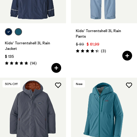
Kids' Torrentshell 3L Rain
Pants
Kids' Torrentshell 3L Rain
$ 89
$ 61,99
Jacket
Comentarios
(3
)
Valoración: 4.3 / 5
$ 135
Comentarios
(14
)
Valoración: 4.9 / 5
50
% Off
New