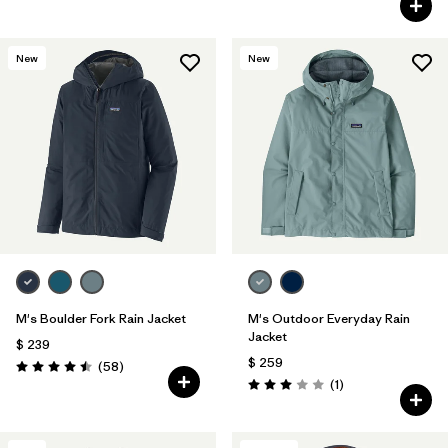
New
New
M's Boulder Fork Rain Jacket
M's Outdoor Everyday Rain
Jacket
$ 239
$ 259
Comentarios
(58
)
Valoración: 4.5 / 5
Comentarios
(1
)
Valoración: 3.0 / 5