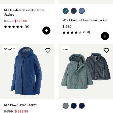
M's Insulated Powder Town
Jacket
W's Granite Crest Rain Jacket
$ 399
$ 198,99
Comentarios
(9
)
$ 289
Valoración: 4.6 / 5
Comentarios
(101
)
Valoración: 4.1 / 5
50
% Off
New
M's PowSlayer Jacket
$ 799
$ 398,99