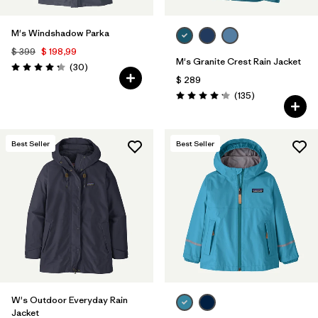
M's Windshadow Parka
$ 399
$ 198,99
M's Granite Crest Rain Jacket
Comentarios
(30
)
Valoración: 4.2 / 5
$ 289
Comentarios
(135
)
Valoración: 4.2 / 5
Best Seller
Best Seller
W's Outdoor Everyday Rain
Jacket