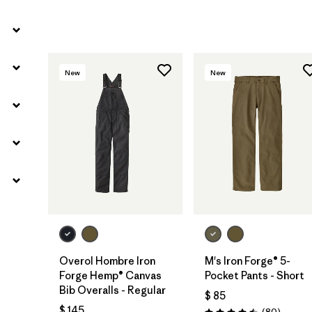
New
New
Overol Hombre Iron
M's Iron Forge® 5-
Forge Hemp® Canvas
Pocket Pants - Short
Bib Overalls - Regular
$ 85
$ 145
Comenta
(80
)