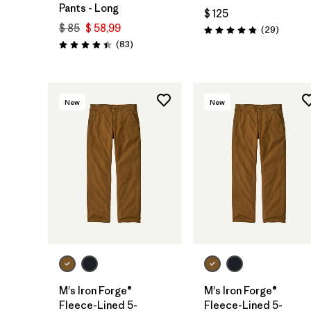
Pants - Long
$ 125
$ 85
$ 58,99
Comenta
(29
)
Valoración: 4.9 / 5
Comentarios
(83
)
Valoración: 4.4 / 5
New
New
M's Iron Forge®
M's Iron Forge®
Fleece-Lined 5-
Fleece-Lined 5-