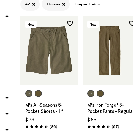
42
Canvas
Limpiar Todos
Filtrar por
Materials & Fabric
1
New
New
Filtrar por
Sport
Filtrar por
Gender
M's All Seasons 5-
M's Iron Forge® 5-
Pocket Shorts - 11"
Pocket Pants - Regula
$ 79
$ 85
Comentarios
Comenta
(86
)
(97
)
Valoración: 4.6 / 5
Valoración: 4.6 / 5