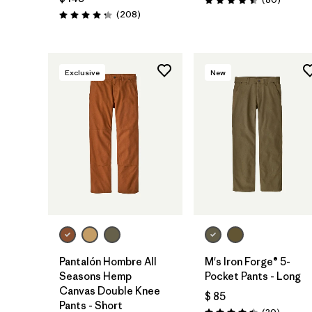
Valoración: 4.5 / 5
Comentarios
(208
)
Valoración: 4.3 / 5
Exclusive
New
Pantalón Hombre All
M's Iron Forge® 5-
Seasons Hemp
Pocket Pants - Long
Canvas Double Knee
$ 85
Pants - Short
Comenta