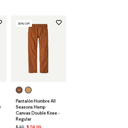
30
% Off
Pantalón Hombre All
r
Seasons Hemp
Canvas Double Knee -
Regular
rios
$ 85
$ 58,99