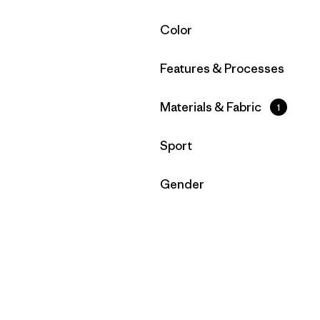
Filtrar por
Color
Filtrar por
Features & Processes
Filtrar por
Materials & Fabric
1
Filtrar por
Sport
Filtrar por
Gender