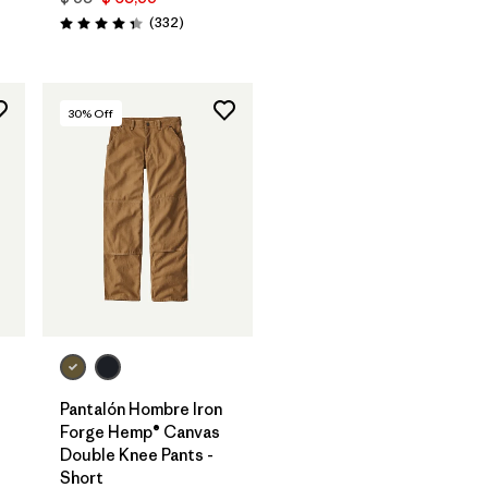
Comentarios
(332
)
Valoración: 4.4 / 5
30
% Off
Pantalón Hombre Iron
Forge Hemp® Canvas
Double Knee Pants -
Short
rios