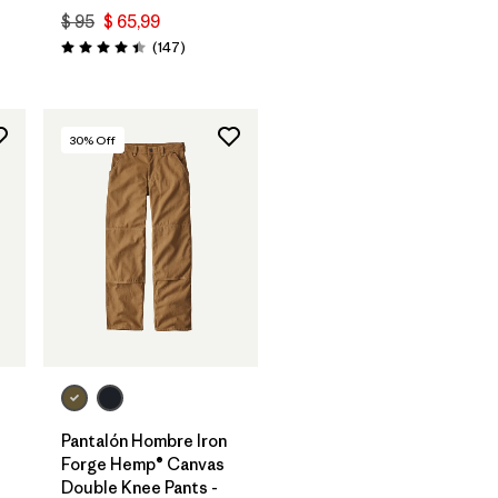
$ 95
$ 65,99
Comentarios
(147
)
Valoración: 4.4 / 5
30
% Off
Pantalón Hombre Iron
Forge Hemp® Canvas
Double Knee Pants -