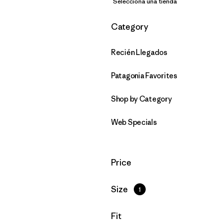
Selecciona una tienda
Filtrar por
Category
Recién Llegados
Patagonia Favorites
Shop by Category
Web Specials
Filtrar por
Price
Filtrar por
Size
1
Filtrar por
Fit