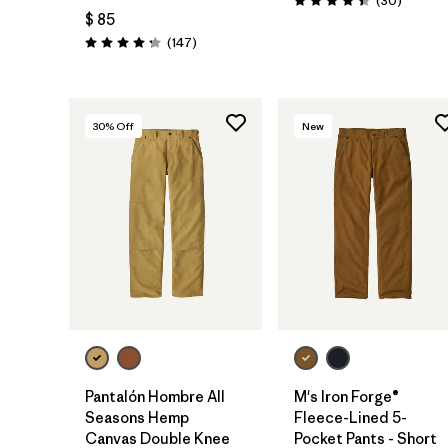
(30
)
Valoración: 4.4 / 5
$ 85
Comentarios
(147
)
Valoración: 4.3 / 5
30
% Off
New
Pantalón Hombre All
M's Iron Forge®
Seasons Hemp
Fleece-Lined 5-
Canvas Double Knee
Pocket Pants - Short