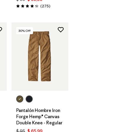
Comentarios
(275
)
Valoración: 4.2 / 5
30
% Off
Pantalón Hombre Iron
Forge Hemp® Canvas
Double Knee - Regular
$ 95
$ 65,99
rios