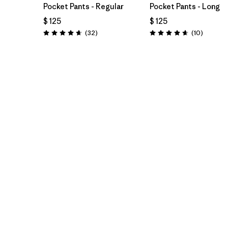
Pocket Pants - Regular
Pocket Pants - Long
$ 125
$ 125
Comentarios
Comenta
(32
)
(10
)
Valoración: 4.7 / 5
Valoración: 4.7 / 5