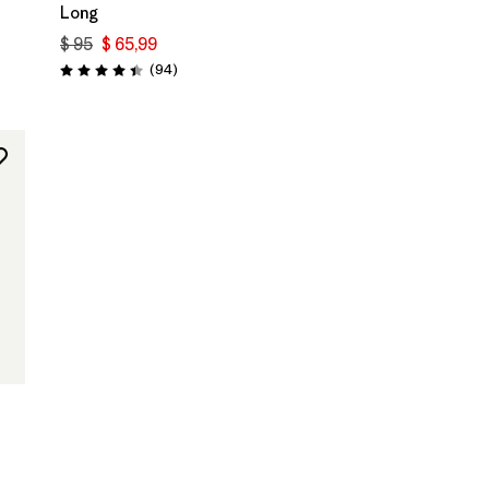
Long
$ 95
$ 65,99
rios
Comentarios
(94
)
Valoración: 4.4 / 5