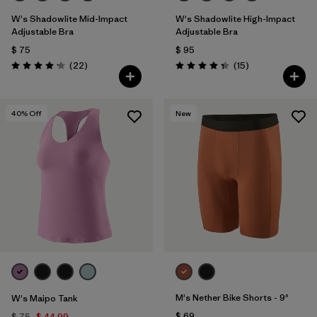
W's Shadowlite Mid-Impact
W's Shadowlite High-Impact
Adjustable Bra
Adjustable Bra
$ 75
$ 95
Comentarios
Comentarios
(22
)
(15
)
Valoración: 4.1 / 5
Valoración: 4.3 / 5
40
% Off
New
M's Nether Bike Shorts - 9"
W's Maipo Tank
$ 69
$ 75
$ 44,99