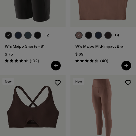
+2
+4
W's Maipo Shorts - 8"
W's Maipo Mid-Impact Bra
$ 75
$ 69
Comentarios
Comentarios
(102
)
(40
)
Valoración: 4.6 / 5
Valoración: 4.3 / 5
New
New