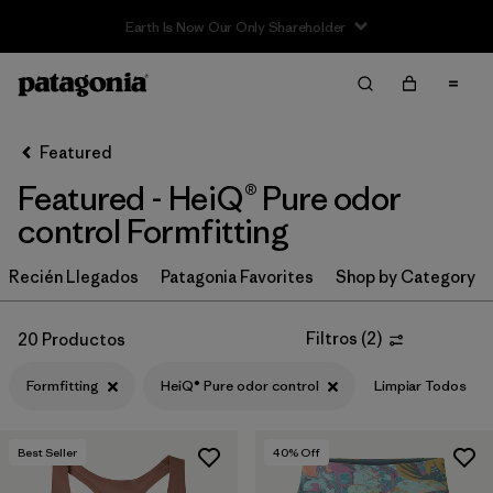
Sale — Up to 40% Off Past-Season Clothing & Gear
Filter & Sort
Limpiar Todos
In-Store Pickup
Selecciona una tienda
Featured
Featured - HeiQ® Pure odor
Ordenar Por
control Formfitting
Filtrar por
Category
Recién Llegados
Patagonia Favorites
Shop by Category
Filtrar por
Price
Filtros
(
2
)
20 Productos
Filtrar por
Size
Formfitting
HeiQ® Pure odor control
Limpiar Todos
Filtrar por
Fit
1
Best Seller
40
% Off
Filtrar por
Color