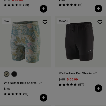
Comentarios
Comentarios
(11
)
(23
)
Valoración: 4.9 / 5
Valoración: 4.3 / 5
New
30
% Off
M's Endless Run Shorts - 6"
$ 95
$ 65,99
W's Nether Bike Shorts - 7"
Comentarios
(57
)
Valoración: 4.7 / 5
$ 69
Comentarios
(19
)
Valoración: 4.6 / 5