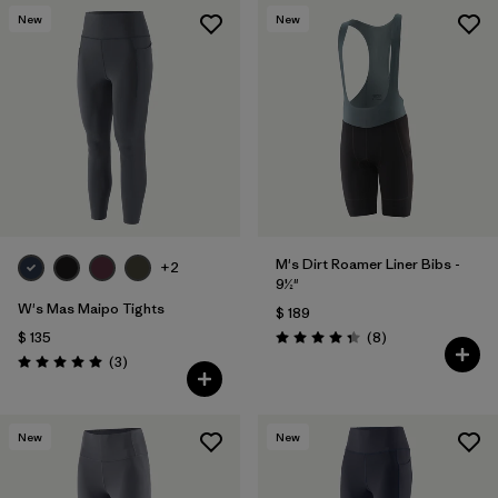
New
New
M's Dirt Roamer Liner Bibs -
+2
9½"
W's Mas Maipo Tights
$ 189
Comentarios
$ 135
(8
)
Valoración: 4.4 / 5
Comentarios
(3
)
Valoración: 5.0 / 5
New
New