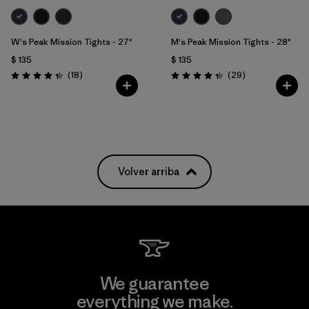
W's Peak Mission Tights - 27"
M's Peak Mission Tights - 28"
$ 135
$ 135
Comentarios
Comentarios
(18
)
(29
)
Valoración: 4.3 / 5
Valoración: 4.4 / 5
Volver arriba
We guarantee
everything we make.