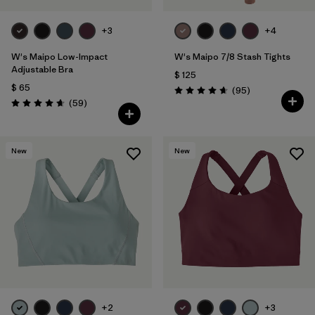
+3
+4
W's Maipo Low-Impact
W's Maipo 7/8 Stash Tights
Adjustable Bra
$ 125
$ 65
Comentarios
(95
)
Valoración: 4.7 / 5
Comentarios
(59
)
Valoración: 4.7 / 5
New
New
+2
+3