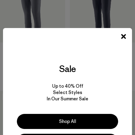
W's Maipo 7/8 Tights
W's Terravia Peak Tights
Sale
$ 99
$ 145
Comentarios
(161
)
Valoración: 4.5 / 5
Up to 40% Off
Select Styles
New
New
In Our Summer Sale
Shop All