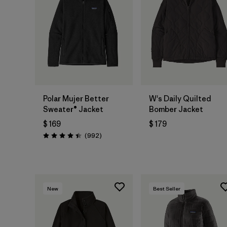
Polar Mujer Better
W's Daily Quilted
Sweater® Jacket
Bomber Jacket
$ 169
$ 179
Comentarios
(992
)
Valoración: 4.4 / 5
New
Best Seller