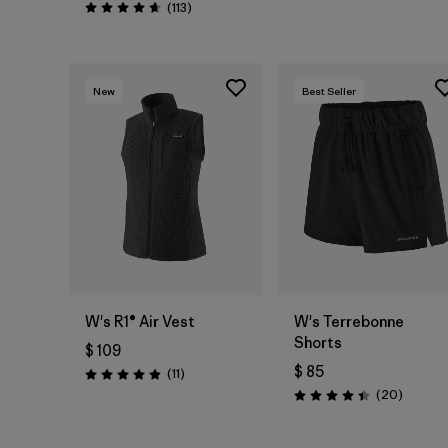
Comentarios
(113
)
Valoración: 4.7 / 5
New
Best Seller
W's R1® Air Vest
W's Terrebonne
Shorts
$ 109
$ 85
Comentarios
(11
)
Valoración: 4.9 / 5
Comenta
(20
)
Valoración: 4.5 / 5