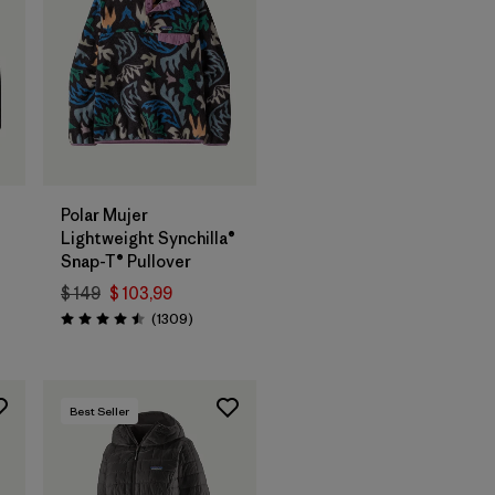
Polar Mujer
Lightweight Synchilla®
Snap-T® Pullover
$ 149
$ 103,99
Comentarios
(1309
)
Valoración: 4.5 / 5
Best Seller