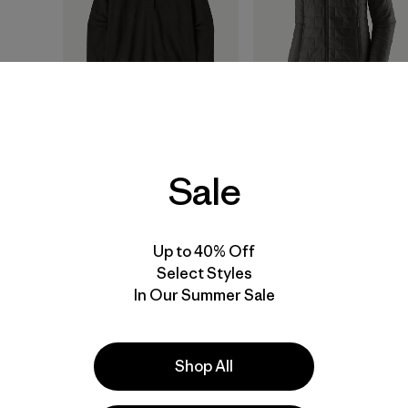
W's Wilsie Pullover
W's Nano Puff® Jacke
$ 119
$ 239
Sale
Comen
(1920
)
Valoración: 4.6 / 5
Up to 40% Off
New
Best Seller
Select Styles
In Our Summer Sale
Shop All