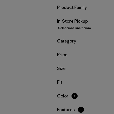
Filtrar por
Product Family
In-Store Pickup
Selecciona una tienda
Filtrar por
Category
Filtrar por
Price
Filtrar por
Size
Filtrar por
Fit
Filtrar por
Color
1
Filtrar por
Features
1