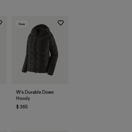
New
W's Durable Down
Hoody
$ 365