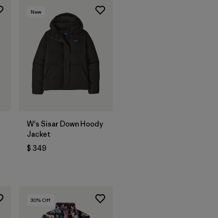
New
W's Sisar Down Hoody
Jacket
$ 349
arios
30
% Off