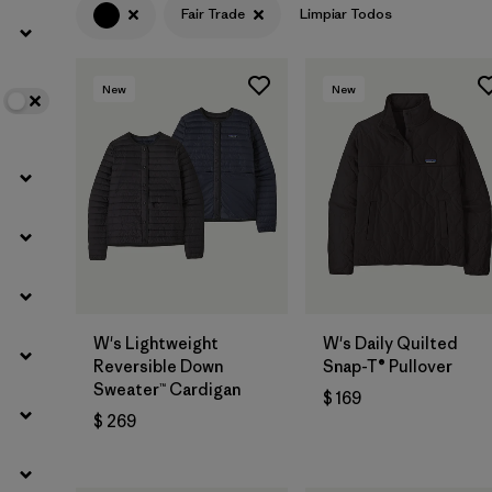
Fair Trade
Limpiar Todos
Filtrar por
Color
1
New
New
Filtrar por
Features
1
Filtrar por
Materials & Fabric
W's Lightweight
W's Daily Quilted
Reversible Down
Snap-T® Pullover
Sweater™ Cardigan
$ 169
$ 269