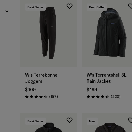
Best Seller
Best Seller
W's Terrebonne
W's Torrentshell 3L
Joggers
Rain Jacket
$ 109
$ 189
Comentarios
Coment
(157
)
(223
)
Valoración: 4.4 / 5
Valoración: 4.4 / 5
Best Seller
New