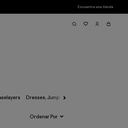
Encuentra una tienda
Filter & Sort
aselayers
Dresses, Jumpsuits & Overalls
Swimwear