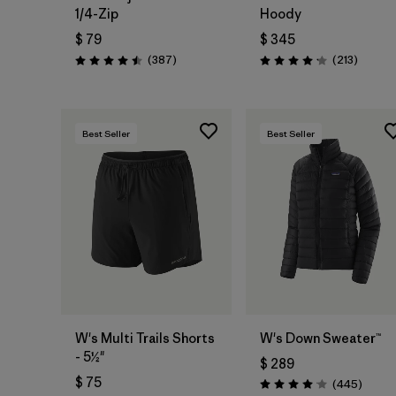
1/4-Zip
Hoody
$ 79
$ 345
Comentarios
Coment
(387
)
(213
)
Valoración: 4.5 / 5
Valoración: 4.2 / 5
Best Seller
Best Seller
W's Multi Trails Shorts
W's Down Sweater™
- 5½"
$ 289
$ 75
Coment
(445
)
Valoración: 4.1 / 5