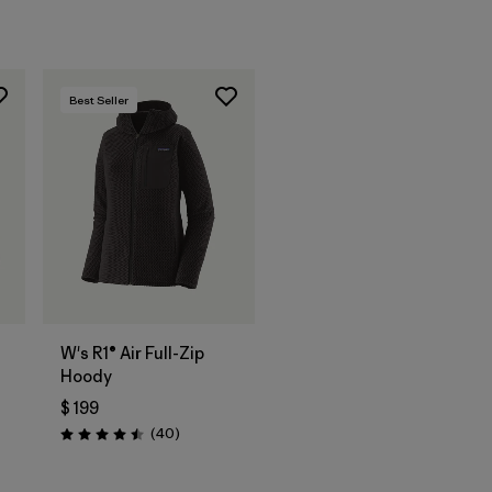
Best Seller
W's R1® Air Full-Zip
Hoody
$ 199
rios
Comentarios
(40
)
Valoración: 4.5 / 5