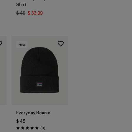
Shirt
$ 49
$ 33,99
arios
New
Agregar a la
Bolsa
Everyday Beanie
$ 45
arios
Comentarios
(3
)
Valoración: 5.0 / 5