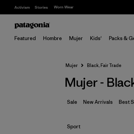
Worn Wear
Activism
Stories
Featured
Hombre
Mujer
Kids'
Packs & G
Mujer
Black, Fair Trade
Mujer - Blac
Sale
New Arrivals
Best S
Filtrar por
Sport