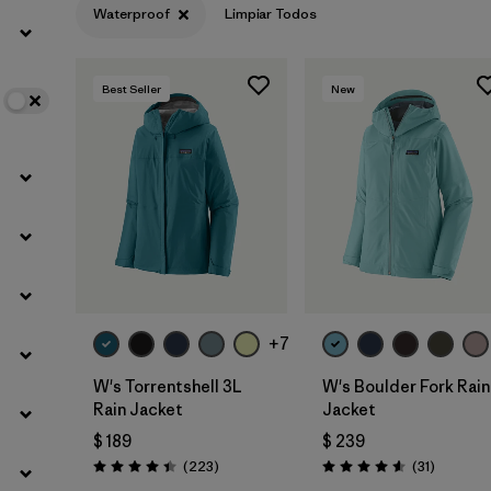
Waterproof
Limpiar Todos
Filtrar por
Color
Best Seller
New
Filtrar por
Features
1
Filtrar por
Materials & Fabric
+7
W's Torrentshell 3L
W's Boulder Fork Rain
Rain Jacket
Jacket
$ 189
$ 239
Comentarios
Comentar
(223
)
(31
)
Valoración: 4.4 / 5
Valoración: 4.5 / 5