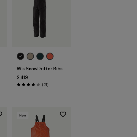
W's SnowDrifter Bibs
$ 419
Comentarios
(21
)
Valoración: 3.9 / 5
rios
New