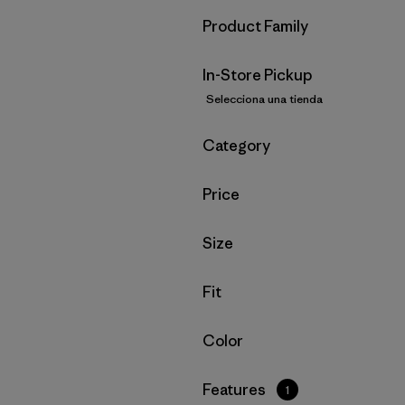
Filtrar por
Product Family
In-Store Pickup
Selecciona una tienda
Filtrar por
Category
Filtrar por
Price
Filtrar por
Size
Filtrar por
Fit
Filtrar por
Color
Filtrar por
Features
1