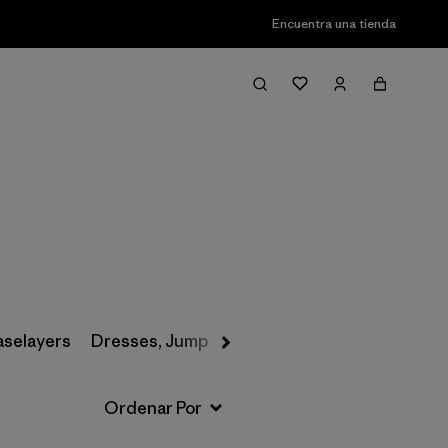
Encuentra una tienda
Filter & Sort
aselayers
Dresses, Jumpsuits & Overalls
Swimwear