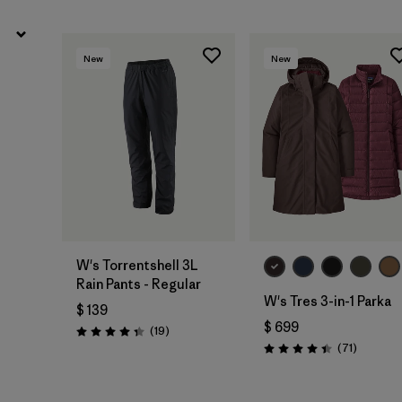
New
New
W's Torrentshell 3L
Rain Pants - Regular
W's Tres 3-in-1 Parka
$ 139
$ 699
Comentarios
(19
)
Valoración: 4.4 / 5
Comenta
(71
)
Valoración: 4.4 / 5