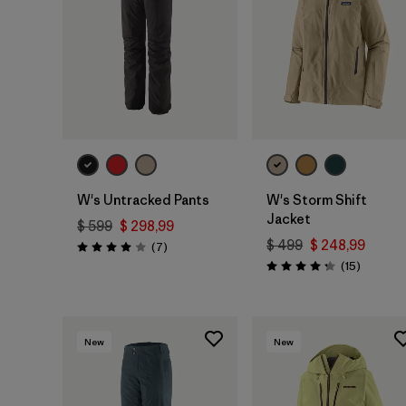
W's Untracked Pants
W's Storm Shift
Jacket
$ 599
$ 298,99
$ 499
$ 248,99
Comentarios
(7
)
Valoración: 4.0 / 5
Comenta
(15
)
Valoración: 4.3 / 5
New
New