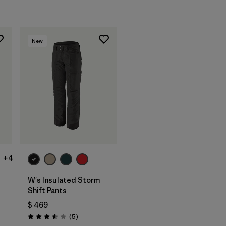
New
+4
W's Insulated Storm
Shift Pants
$ 469
ios
Comentarios
(5
)
Valoración: 3.6 / 5