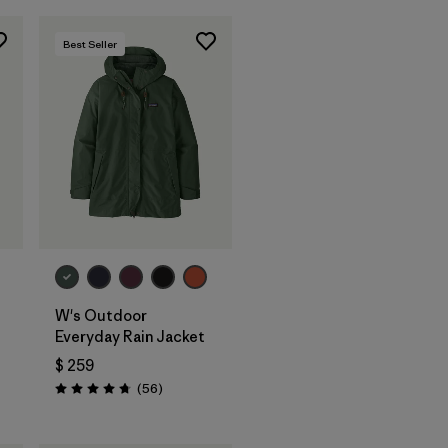
Best Seller
W's Outdoor
Everyday Rain Jacket
$ 259
ios
Comentarios
(56
)
Valoración: 4.7 / 5