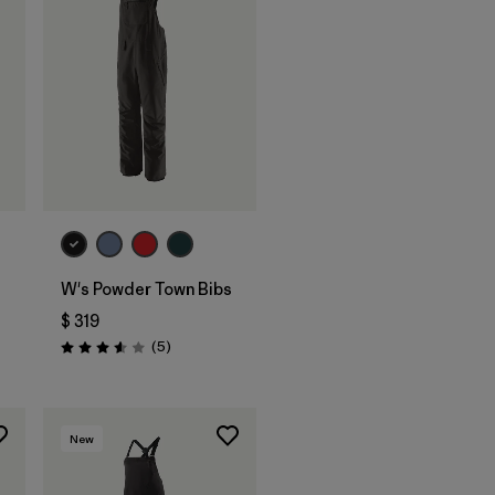
W's Powder Town Bibs
$ 319
ios
Comentarios
(5
)
Valoración: 3.6 / 5
New