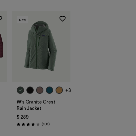
New
+3
W's Granite Crest
Rain Jacket
$ 289
rios
Comentarios
(101
)
Valoración: 4.1 / 5