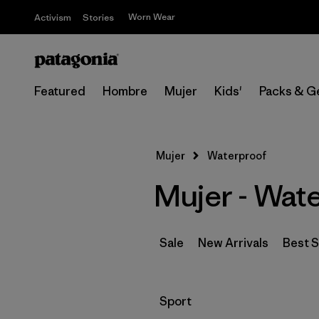
Worn Wear
Activism
Stories
Featured
Hombre
Mujer
Kids'
Packs & G
Mujer
Waterproof
Mujer - Wat
Sale
New Arrivals
Best S
Filtrar por
Sport