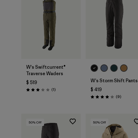
W's Swiftcurrent®
Traverse Waders
W's Storm Shift Pants
$ 519
Comentarios
$ 419
(1
)
Valoración: 3.0 / 5
Comentar
(9
)
Valoración: 4.0 / 5
50
% Off
50
% Off