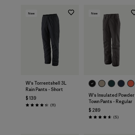
New
New
W's Torrentshell 3L
Rain Pants - Short
W's Insulated Powder
$ 139
Town Pants - Regular
Comentarios
(11
)
Valoración: 4.4 / 5
$ 289
Comentar
(5
)
Valoración: 4.6 / 5