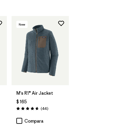
New
M's R1® Air Jacket
$ 165
Comentarios
(44
)
Valoración: 4.7 / 5
rios
Compara