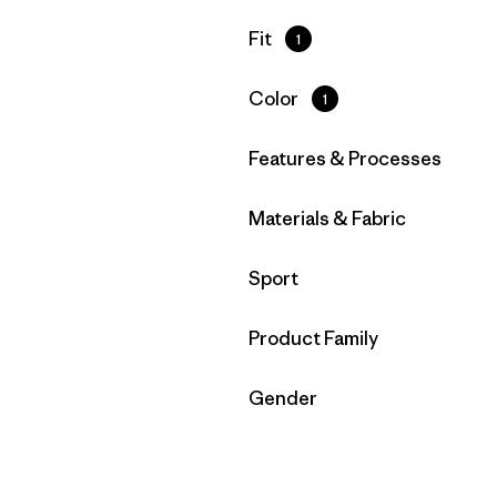
Filtrar por
Fit
1
Filtrar por
Color
1
Filtrar por
Features & Processes
Filtrar por
Materials & Fabric
Filtrar por
Sport
Filtrar por
Product Family
Filtrar por
Gender