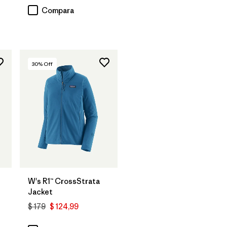
Compara
30
% Off
W's R1™ CrossStrata
Jacket
$ 179
$ 124,99