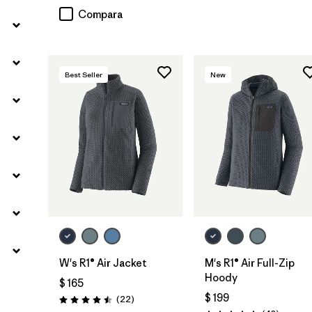
Compara
Best Seller
New
W's R1® Air Jacket
M's R1® Air Full-Zip
Hoody
$ 165
$ 199
Comentarios
(22
)
Valoración: 4.5 / 5