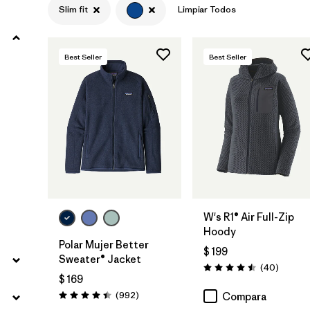
Slim fit
Limpiar Todos
Filtrar por
Materials & Fabric
Best Seller
Best Seller
Filtrar por
Sport
Filtrar por
Product Family
Filtrar por
Gender
W's R1® Air Full-Zip
Hoody
Polar Mujer Better
$ 199
Sweater® Jacket
Comenta
(40
)
Valoración: 4.5 / 5
$ 169
Comentarios
(992
)
Compara
Valoración: 4.4 / 5