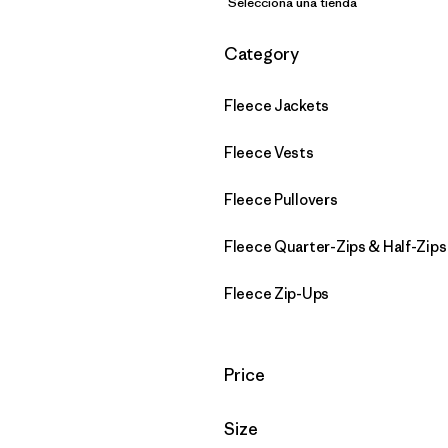
Selecciona una tienda
Filtrar por
Category
Fleece Jackets
Fleece Vests
Fleece Pullovers
Fleece Quarter-Zips & Half-Zips
Fleece Zip-Ups
Filtrar por
Price
Filtrar por
Size