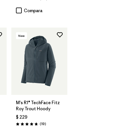
Valoración: 4.4 / 5
Compara
New
M's R1® TechFace Fitz
Roy Trout Hoody
$ 229
Comentarios
(19
)
Valoración: 4.7 / 5
ios