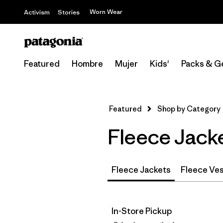
Worn Wear
Activism
Stories
Featured
Hombre
Mujer
Kids'
Packs & G
Featured
Shop by Category
Fleece Jacket
Fleece Jackets
Fleece Ve
In-Store Pickup