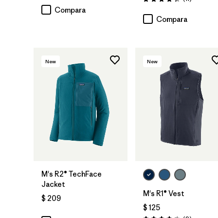
Valoración: 4.4 / 5
Compara
Compara
New
New
M's R2® TechFace
Jacket
M's R1® Vest
$ 209
$ 125