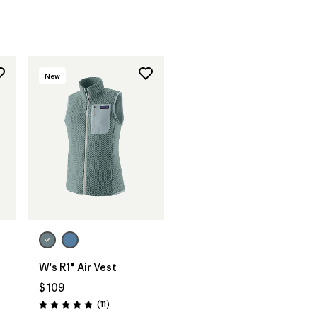
New
W's R1® Air Vest
$ 109
Comentarios
(11
)
Valoración: 4.9 / 5