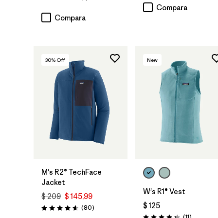
Valoración: 5.0 / 5
Compara
Compara
30
% Off
New
M's R2® TechFace
Jacket
W's R1® Vest
$ 209
$ 145,99
$ 125
Comentarios
(80
)
Valoración: 4.6 / 5
Comentar
(11
)