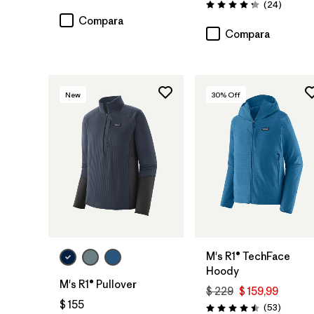
Comenta
(24
)
Valoración: 4.3 / 5
Compara
Compara
New
30
% Off
M's R1® TechFace
Hoody
M's R1® Pullover
$ 229
$ 159,99
$ 155
Comenta
(53
)
Valoración: 4.5 / 5