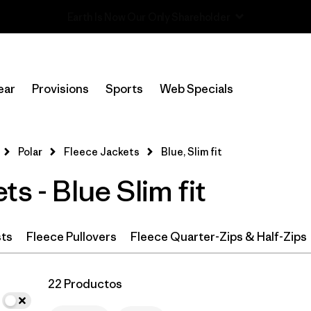
Read Our Work in Progress Report
In-Store Pickup
Selecciona una tienda
ear
Provisions
Sports
Web Specials
Filtrar por
Category
Polar
Fleece Jackets
Blue, Slim fit
Filtrar por
Price
s - Blue Slim fit
Filtrar por
Size
Filtrar por
Fit
1
sts
Fleece Pullovers
Fleece Quarter-Zips & Half-Zips
Filtrar por
Color
1
22 Productos
Filtrar por
Features & Processes