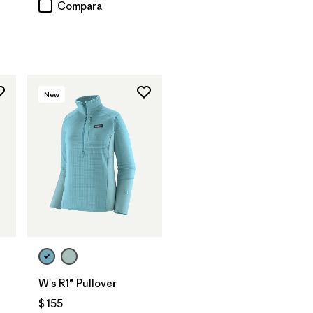
rios
Compara
New
W's R1® Pullover
$ 155
rios