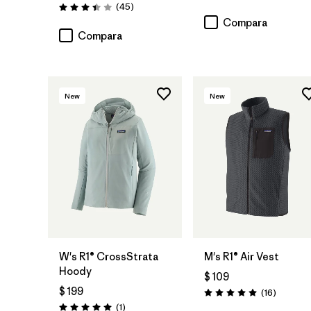
Comentarios
(45
)
Valoración: 3.4 / 5
Compara
Compara
New
New
W's R1® CrossStrata
M's R1® Air Vest
Hoody
$ 109
$ 199
Comenta
(16
)
Valoración: 5.0 / 5
Comentarios
(1
)