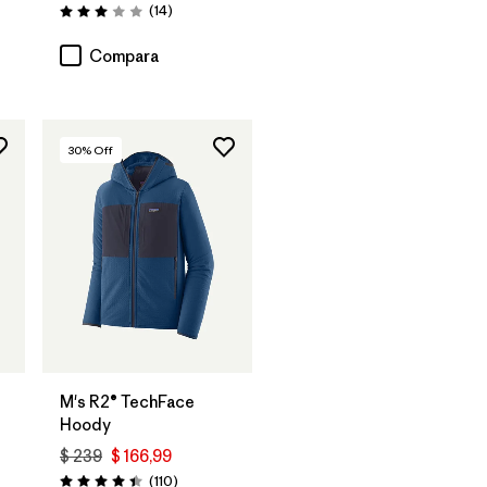
Comentarios
(14
)
Valoración: 3.0 / 5
Compara
30
% Off
M's R2® TechFace
Hoody
$ 239
$ 166,99
rios
Comentarios
(110
)