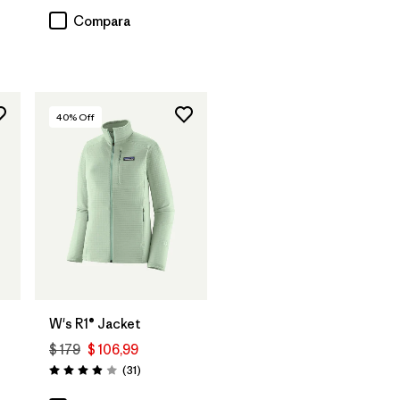
rios
Compara
40
% Off
W's R1® Jacket
$ 179
$ 106,99
Comentarios
(31
)
Valoración: 3.9 / 5