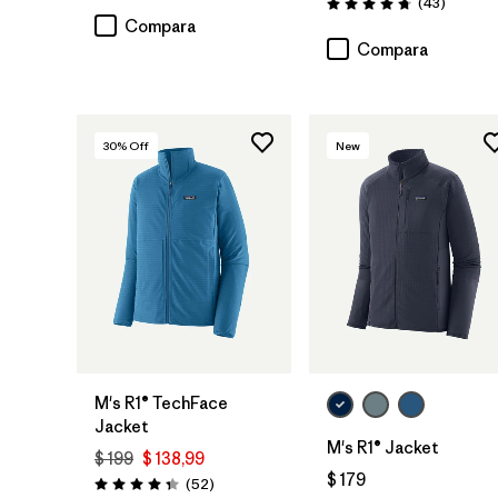
Comenta
(43
)
Valoración: 4.7 / 5
Compara
Compara
30
% Off
New
M's R1® TechFace
Jacket
M's R1® Jacket
$ 199
$ 138,99
$ 179
Comentarios
(52
)
Valoración: 4.3 / 5