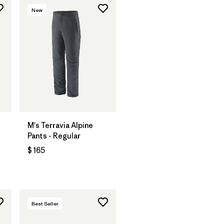
New
M's Terravia Alpine
Pants - Regular
$ 165
Best Seller