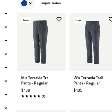
Limpiar Todos
Filtrar por
Sport
New
New
Filtrar por
Volume
Filtrar por
Gender
M's Terravia Trail
W's Terravia Trail
Pants - Regular
Pants - Regular
$ 139
$ 135
Comentarios
(1
)
Valoración: 5.0 / 5