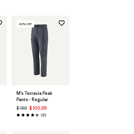
40
% Off
M's Terravia Peak
Pants - Regular
$ 169
$ 100,99
Comentarios
(5
)
Valoración: 4.4 / 5