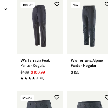
40
% Off
New
W's Terravia Peak
W's Terravia Alpine
Pants - Regular
Pants - Regular
$ 169
$ 100,99
$ 155
Comentarios
(3
)
Valoración: 4.0 / 5
30
% Off