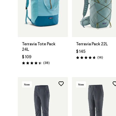
Agregar a la
Bolsa
Terravia Tote Pack
Terravia Pack 22L
24L
$ 145
$ 109
Comenta
(14
)
Valoración: 4.6 / 5
Comentarios
(38
)
Valoración: 4.4 / 5
New
New