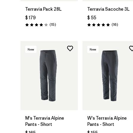
Terravia Pack 28L
Terravia Sacoche 3L
$ 179
$ 55
Comentarios
Comenta
(15
)
(16
)
Valoración: 4.1 / 5
Valoración: 4.9 / 5
New
New
M's Terravia Alpine
W's Terravia Alpine
Pants - Short
Pants - Short
$ 165
$ 155