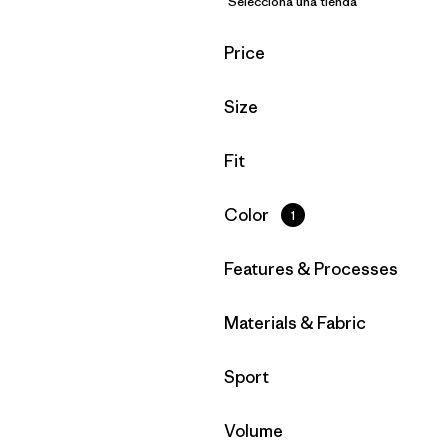
Selecciona una tienda
Filtrar por
Price
Filtrar por
Size
Filtrar por
Fit
Filtrar por
Color
1
Filtrar por
Features & Processes
Filtrar por
Materials & Fabric
Filtrar por
Sport
Filtrar por
Volume