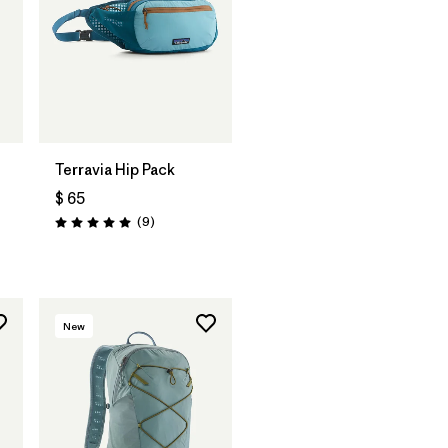
Agregar a la
Bolsa
Terravia Hip Pack
$ 65
rios
Comentarios
(9
)
Valoración: 5.0 / 5
New