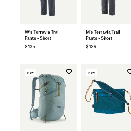
W's Terravia Trail
M's Terravia Trail
Pants - Short
Pants - Short
$ 135
$ 139
New
New
Agregar a la
Bolsa