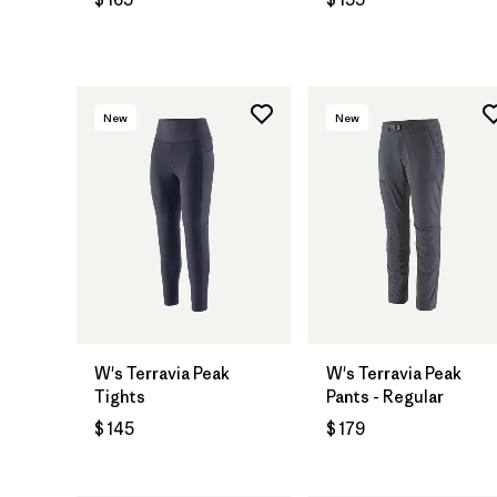
New
New
W's Terravia Peak
W's Terravia Peak
Tights
Pants - Regular
$ 145
$ 179