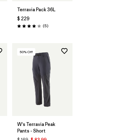
Terravia Pack 36L
$ 229
rios
Comentarios
(5
)
Valoración: 4.0 / 5
50
% Off
W's Terravia Peak
Pants - Short
$ 169
$ 83,99