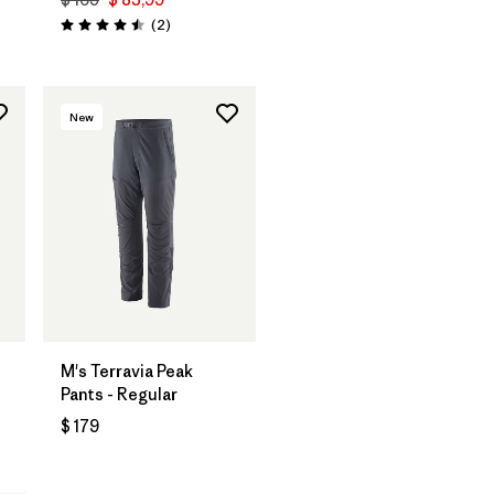
Comentarios
(2
)
Valoración: 4.5 / 5
New
M's Terravia Peak
Pants - Regular
$ 179