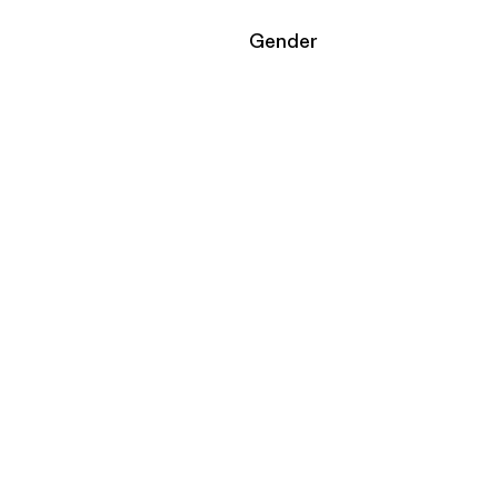
Filtrar por
Gender