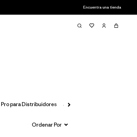
Encuentra una tienda
Filter & Sort
 Pro para Distribuidores
Jackets & Vests
Favoritos