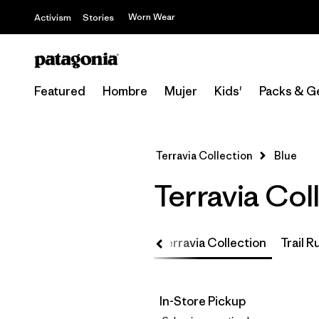
Worn Wear
Activism
Stories
Featured
Hombre
Mujer
Kids'
Packs & G
Terravia Collection
Blue
Terravia Col
Up
Core Team Collection
Terravia Collection
Trail 
In-Store Pickup