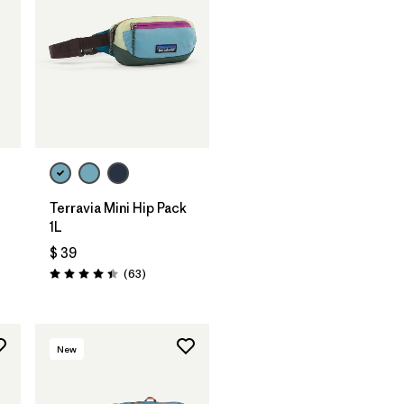
Agregar a la
Bolsa
Terravia Mini Hip Pack
1L
$ 39
Comentarios
(63
)
Valoración: 4.4 / 5
New