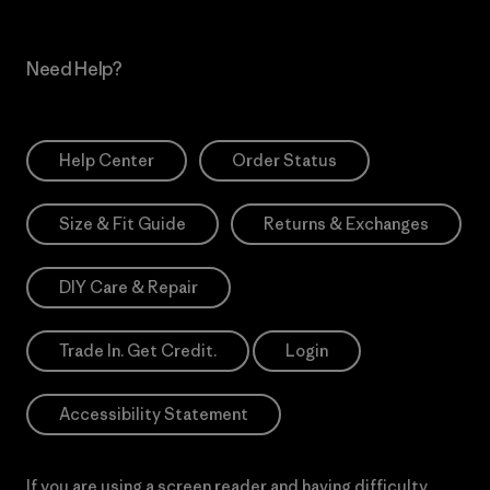
Need Help?
Help Center
Order Status
Size & Fit Guide
Returns & Exchanges
DIY Care & Repair
Trade In. Get Credit.
Login
Accessibility Statement
If you are using a screen reader and having difficulty