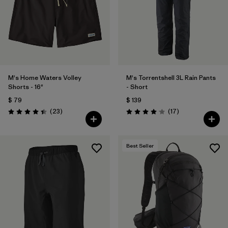
M's Home Waters Volley
M's Torrentshell 3L Rain Pants
Shorts - 16"
- Short
$ 79
$ 139
Comentarios
Comentarios
(23
)
(17
)
Valoración: 4.4 / 5
Valoración: 4.1 / 5
Best Seller