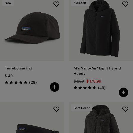
New
40
% Off
Terrebonne Hat
M's Nano-Air® Light Hybrid
Hoody
$ 49
$ 299
$ 178,99
Comentarios
(28
)
Valoración: 4.8 / 5
Comentarios
(49
)
Valoración: 4.8 / 5
Best Seller