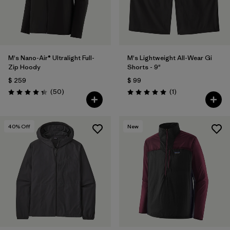
M's Nano-Air® Ultralight Full-
M's Lightweight All-Wear Gi
Zip Hoody
Shorts - 9"
$ 259
$ 99
Comentarios
Comentarios
(50
)
(1
)
Valoración: 4.3 / 5
Valoración: 5.0 / 5
40
% Off
New