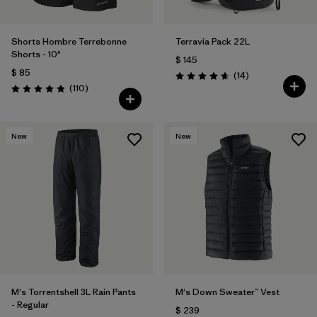
Shorts Hombre Terrebonne
Terravia Pack 22L
Shorts - 10"
$ 145
$ 85
Comentarios
(14
)
Valoración: 4.6 / 5
Comentarios
(110
)
Valoración: 4.8 / 5
New
New
M's Torrentshell 3L Rain Pants
M's Down Sweater™ Vest
- Regular
$ 239