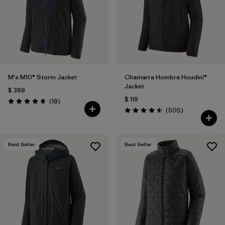
Filtrar por
Features
Filtrar por
Materials & Fabric
1
M's M10® Storm Jacket
Chamarra Hombre Houdini®
Jacket
$ 389
$ 119
Comentarios
(19
)
Valoración: 4.7 / 5
Comentarios
(505
)
Valoración: 4.5 / 5
Best Seller
Best Seller