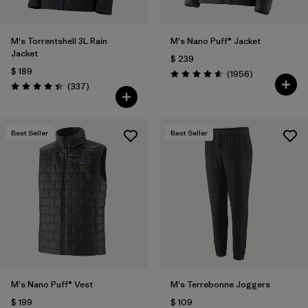
M's Torrentshell 3L Rain
M's Nano Puff® Jacket
Jacket
$ 239
$ 189
Comentarios
(1956
)
Valoración: 4.6 / 5
Comentarios
(337
)
Valoración: 4.4 / 5
Best Seller
Best Seller
M's Nano Puff® Vest
M's Terrebonne Joggers
$ 199
$ 109