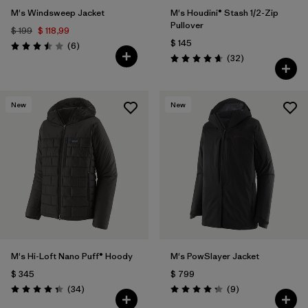
M's Windsweep Jacket
M's Houdini® Stash 1/2-Zip
Pullover
$ 199
$ 118,99
$ 145
Comentarios
(6
)
Valoración: 3.5 / 5
Comentarios
(32
)
Valoración: 4.7 / 5
New
New
M's Hi-Loft Nano Puff® Hoody
M's PowSlayer Jacket
$ 345
$ 799
Comentarios
Comentarios
(34
)
(9
)
Valoración: 4.3 / 5
Valoración: 4.2 / 5