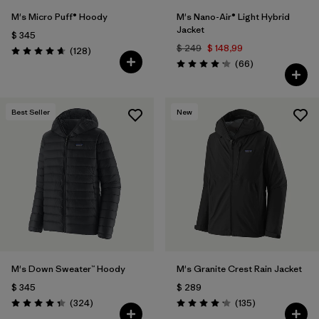
M's Micro Puff® Hoody
M's Nano-Air® Light Hybrid
Jacket
$ 345
$ 249
$ 148,99
Comentarios
(128
)
Valoración: 4.6 / 5
Comentarios
(66
)
Valoración: 4.2 / 5
Best Seller
New
M's Down Sweater™ Hoody
M's Granite Crest Rain Jacket
$ 345
$ 289
Comentarios
Comentarios
(324
)
(135
)
Valoración: 4.4 / 5
Valoración: 4.2 / 5