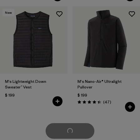
New
M's Lightweight Down
M's Nano-Air® Ultralight
Sweater™ Vest
Pullover
$ 199
$ 199
Comentarios
(47
)
Valoración: 4.4 / 5
Cargar Más