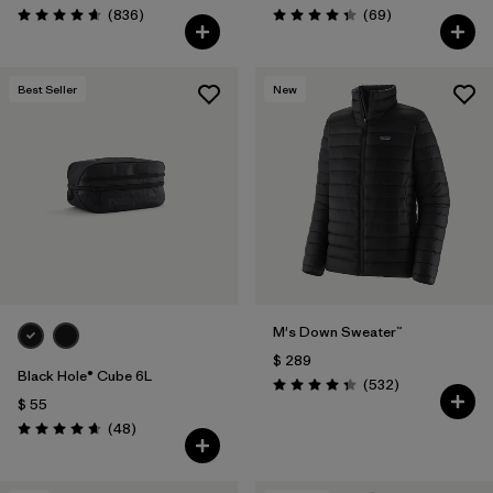
Comentarios
Comentarios
(836
)
(69
)
Valoración: 4.7 / 5
Valoración: 4.3 / 5
Best Seller
New
M's Down Sweater™
$ 289
Black Hole® Cube 6L
Comentarios
(532
)
Valoración: 4.4 / 5
$ 55
Comentarios
(48
)
Valoración: 4.7 / 5