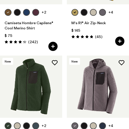
+2
+4
Camiseta Hombre Capilene®
M's R1® Air Zip-Neck
Cool Merino Shirt
$ 145
$ 75
Comentarios
(45
)
Valoración: 4.9 / 5
Comentarios
(242
)
Valoración: 4.3 / 5
New
New
+2
+4