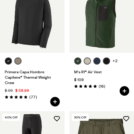
+2
Primera Capa Hombre
M's R1® Air Vest
Capilene® Thermal Weight
$ 109
Crew
Comentarios
(16
)
Valoración: 5.0 / 5
$ 99
$ 58,99
Comentarios
(77
)
Valoración: 4.8 / 5
40
% Off
30
% Off