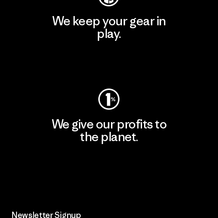
We keep your gear in
play.
Visit Worn Wear
We give our profits to
the planet.
Read Our Commitment
Newsletter Signup