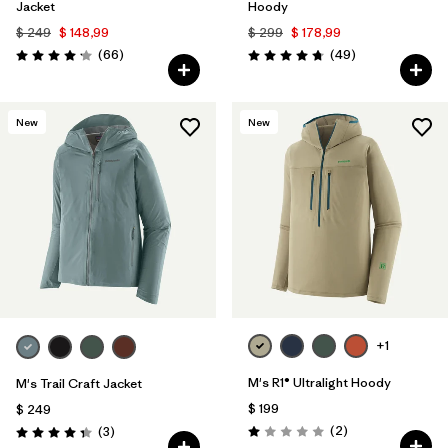
Jacket
Hoody
$ 249
$ 148,99
$ 299
$ 178,99
Comentarios
Comentarios
(66
)
(49
)
Valoración: 4.2 / 5
Valoración: 4.8 / 5
New
New
+1
M's R1® Ultralight Hoody
M's Trail Craft Jacket
$ 199
$ 249
Comentarios
Comentarios
(2
)
(3
)
Valoración: 1.0 / 5
Valoración: 4.3 / 5