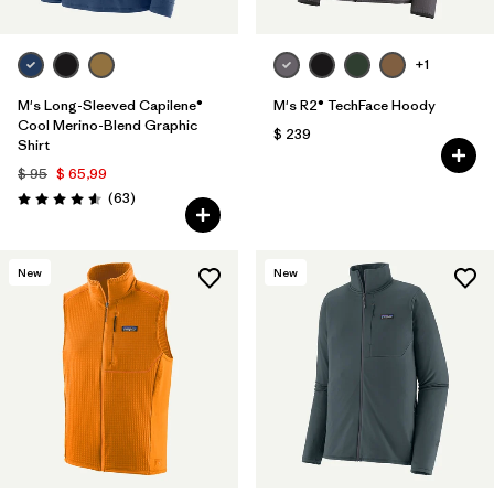
+1
M's Long-Sleeved Capilene®
M's R2® TechFace Hoody
Cool Merino-Blend Graphic
$ 239
Shirt
$ 95
$ 65,99
Comentarios
(63
)
Valoración: 4.6 / 5
New
New