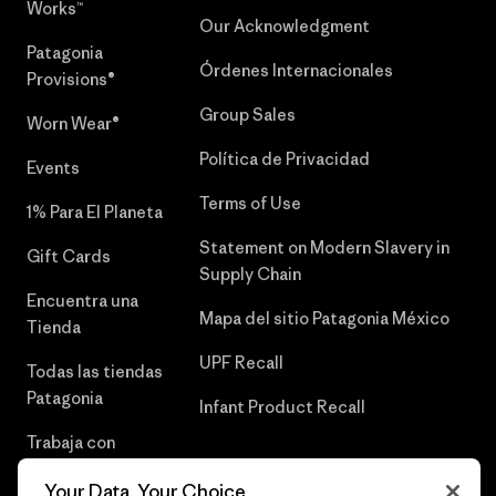
Works™
Our Acknowledgment
Patagonia
Órdenes Internacionales
Provisions®
Group Sales
Worn Wear®
Política de Privacidad
Events
Terms of Use
1% Para El Planeta
Statement on Modern Slavery in
Gift Cards
Supply Chain
Encuentra una
Mapa del sitio Patagonia México
Tienda
UPF Recall
Todas las tiendas
Patagonia
Infant Product Recall
Trabaja con
Nosotros
Your Data, Your Choice