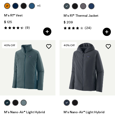
+1
M's R1® Vest
M's R1® Thermal Jacket
$ 125
$ 209
Comentarios
(9
)
Comentarios
(24
)
Valoración: 4.3 / 5
Valoración: 4.0 / 5
40
% Off
40
% Off
M's Nano-Air® Light Hybrid
M's Nano-Air® Light Hybrid