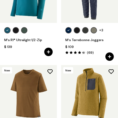
+3
M's R1® Ultralight 1/2-Zip
M's Terrebonne Joggers
$ 139
$ 109
Comentarios
(69
)
Valoración: 4.3 / 5
New
New