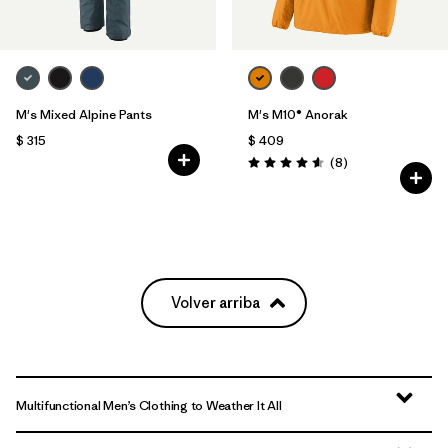
M's Mixed Alpine Pants
M's M10® Anorak
$ 315
$ 409
Comentarios
(8
)
Valoración: 4.6 / 5
Volver arriba
Multifunctional Men’s Clothing to Weather It All