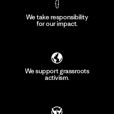
We take responsibility
for our impact.
Explore Our Footprint
We support grassroots
activism.
Visit Patagonia Action Works