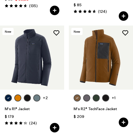
$ 85
Comentarios
(135
)
Valoración: 4.6 / 5
Comentarios
(124
)
Valoración: 4.6 / 5
New
New
+2
+1
M's R1® Jacket
M's R2® TechFace Jacket
$ 179
$ 209
Comentarios
(24
)
Valoración: 4.3 / 5