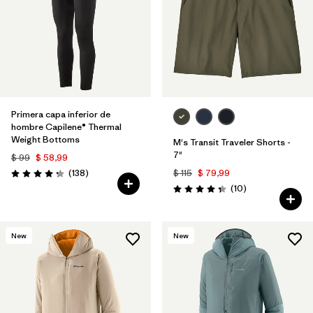
Primera capa inferior de
hombre Capilene® Thermal
Weight Bottoms
M's Transit Traveler Shorts -
7"
$ 99
$ 58,99
Comentarios
(138
)
$ 115
$ 79,99
Valoración: 4.3 / 5
Comentarios
(10
)
Valoración: 4.3 / 5
New
New