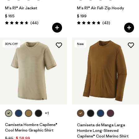
M's R1® Air Jacket
M's R1® Air Full-Zip Hoody
$ 165
$ 199
Comentarios
Comentarios
(44
)
(43
)
Valoración: 4.7 / 5
Valoración: 4.7 / 5
30
% Off
New
+1
Camiseta Hombre Capilene®
Camiseta de Manga Larga
Cool Merino Graphic Shirt
Hombre Long-Sleeved
Capilene® Cool Merino Shirt
$ 85
$ 58,99