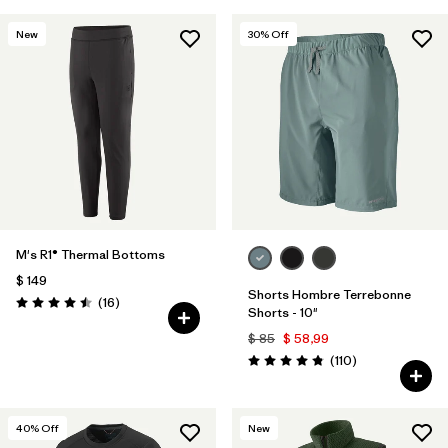
New
30
% Off
M's R1® Thermal Bottoms
$ 149
Shorts Hombre Terrebonne
Comentarios
(16
)
Valoración: 4.5 / 5
Shorts - 10"
$ 85
$ 58,99
Comentarios
(110
)
Valoración: 4.8 / 5
40
% Off
New