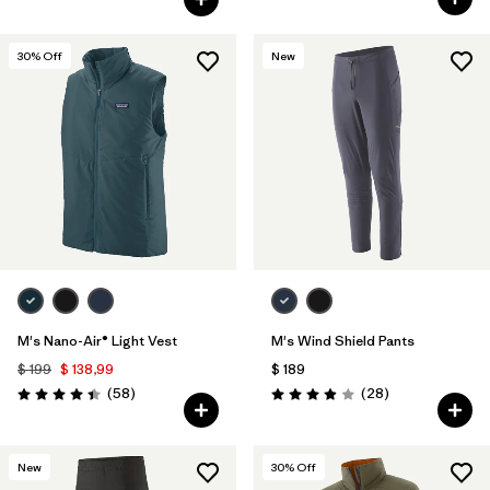
30
% Off
New
M's Nano-Air® Light Vest
M's Wind Shield Pants
$ 199
$ 138,99
$ 189
Comentarios
Comentarios
(58
)
(28
)
Valoración: 4.4 / 5
Valoración: 3.9 / 5
New
30
% Off