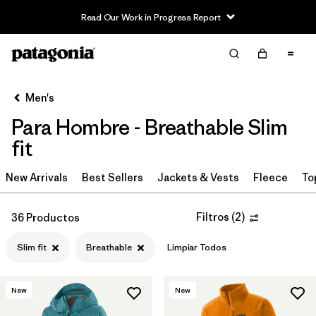
Read Our Work in Progress Report
Filter & Sort
Limpiar Todos
In-Store Pickup
Selecciona una tienda
Men's
Para Hombre - Breathable Slim
Ordenar Por
fit
Filtrar por
Category
New Arrivals
Best Sellers
Jackets & Vests
Fleece
To
Filtrar por
Price
Filtros
(
2
)
36 Productos
Filtrar por
Size
Slim fit
Breathable
Limpiar Todos
Filtrar por
Fit
1
New
New
Filtrar por
Color