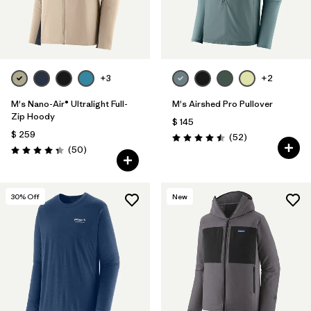
+3
+2
M's Nano-Air® Ultralight Full-
M's Airshed Pro Pullover
Zip Hoody
$ 145
$ 259
Comentarios
(52
)
Valoración: 4.5 / 5
Comentarios
(50
)
Valoración: 4.3 / 5
30
% Off
New