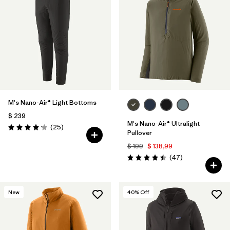
M's Nano-Air® Light Bottoms
$ 239
M's Nano-Air® Ultralight
Comentarios
(25
)
Valoración: 4.2 / 5
Pullover
$ 199
$ 138,99
Comentarios
(47
)
Valoración: 4.4 / 5
New
40
% Off