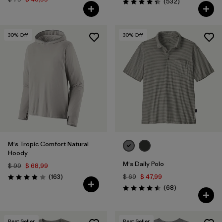
Comentarios
(532
)
Valoración: 4.4 / 5
30
% Off
30
% Off
M's Tropic Comfort Natural
Hoody
M's Daily Polo
$ 99
$ 68,99
Comentarios
(163
)
$ 69
$ 47,99
Valoración: 3.9 / 5
Comentarios
(68
)
Valoración: 4.5 / 5
Best Seller
Best Seller