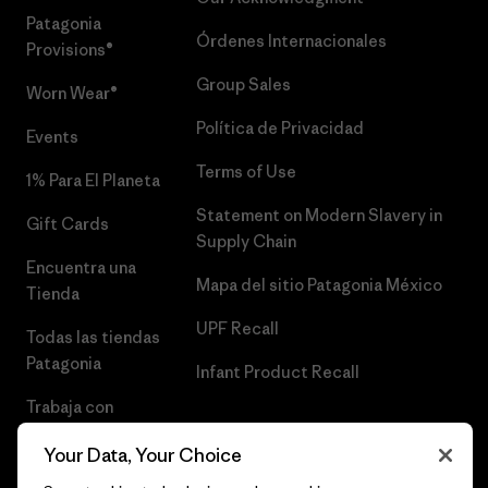
Patagonia
Órdenes Internacionales
Provisions®
Group Sales
Worn Wear®
Política de Privacidad
Events
Terms of Use
1% Para El Planeta
Statement on Modern Slavery in
Gift Cards
Supply Chain
Encuentra una
Mapa del sitio Patagonia México
Tienda
UPF Recall
Todas las tiendas
Patagonia
Infant Product Recall
Trabaja con
Nosotros
Your Data, Your Choice
Prensa