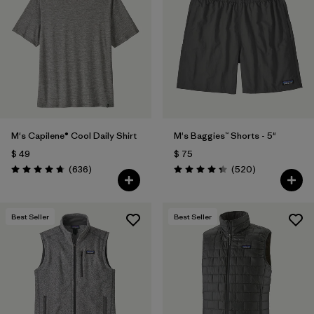
M's Capilene® Cool Daily Shirt
M's Baggies™ Shorts - 5"
$ 49
$ 75
Comentarios
Comentarios
(636
)
(520
)
Valoración: 4.7 / 5
Valoración: 4.4 / 5
Best Seller
Best Seller