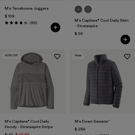
M's Terrebonne Joggers
$ 109
M's Capilene® Cool Daily Shirt
Comentarios
(69
)
Valoración: 4.3 / 5
- Strataspire
$ 59
40
% Off
New
M's Capilene® Cool Daily
M's Down Sweater™
Hoody - Strataspire Stripe
$ 289
$ 79
$ 46,99