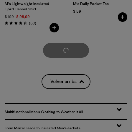
M's Lightweight Insulated
M's Daily Pocket Tee
Fjord Flannel Shirt
$ 59
$ 199
$ 98,99
Comentarios
(53
)
Valoración: 4.5 / 5
Cargar Más
Volver arriba
Multifunctional Men’s Clothing to Weather It All
From Men’s Fleece to Insulated Men’s Jackets