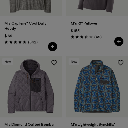
M's Capilene® Cool Daily
M's R1® Pullover
Hoody
$ 155
$ 69
Comentarios
(45
)
Valoración: 3.4 / 5
Comentarios
(542
)
Valoración: 4.8 / 5
New
New
M's Diamond Quilted Bomber
M's Lightweight Synchilla®