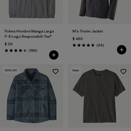
Polera Hombre Manga Larga
M's Triolet Jacket
P-6 Logo Responsibili-Tee®
$ 469
$ 59
Comentarios
(64
)
Valoración: 4.7 / 5
Comentarios
(166
)
Valoración: 4.4 / 5
50
% Off
New