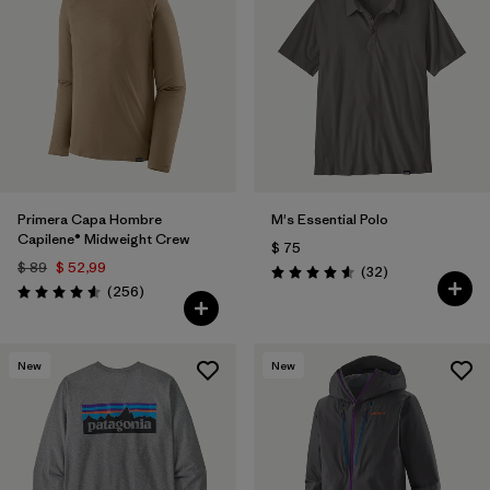
Primera Capa Hombre
M's Essential Polo
Capilene® Midweight Crew
$ 75
$ 89
$ 52,99
Comentarios
(32
)
Valoración: 4.6 / 5
Comentarios
(256
)
Valoración: 4.6 / 5
New
New