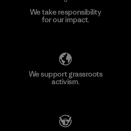
We take responsibility
for our impact.
Explore Our Footprint
We support grassroots
activism.
Visit Patagonia Action Works