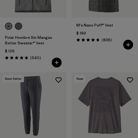
M's Nano Puff® Vest
$ 199
Polar Hombre Sin Mangas
Comentarios
(836
)
Valoración: 4.7 / 5
Better Sweater® Vest
$ 129
Comentarios
(540
)
Valoración: 4.8 / 5
Best Seller
New