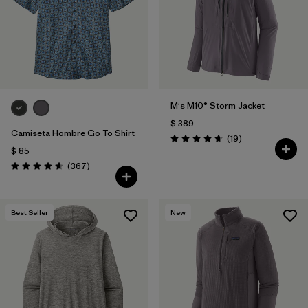
Filtrar por
Features
Filtrar por
Materials & Fabric
M's M10® Storm Jacket
$ 389
Camiseta Hombre Go To Shirt
Comentarios
(19
)
Valoración: 4.7 / 5
$ 85
Comentarios
(367
)
Valoración: 4.6 / 5
Best Seller
New