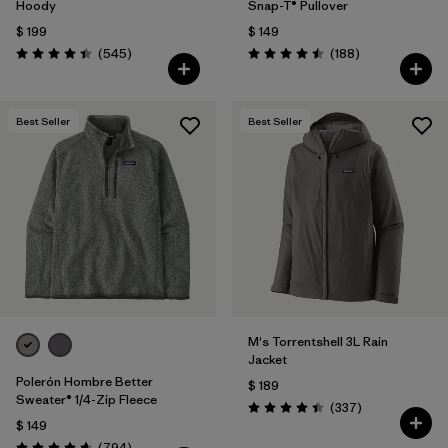
Hoody
Snap-T® Pullover
$ 199
$ 149
Comentarios
Comentarios
(545
)
(188
)
Valoración: 4.4 / 5
Valoración: 4.5 / 5
Best Seller
Best Seller
M's Torrentshell 3L Rain
Jacket
Polerón Hombre Better
$ 189
Sweater® 1/4-Zip Fleece
Comentarios
(337
)
Valoración: 4.4 / 5
$ 149
Comentarios
(794
)