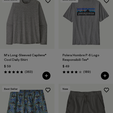
M's Long-Sleeved Capilene®
Polera Hombre P-6 Logo
Cool Daily Shirt
Responsibili-Tee®
$ 59
$ 49
Comentarios
Comentarios
(363
)
(189
)
Valoración: 4.7 / 5
Valoración: 4.0 / 5
Best Seller
New