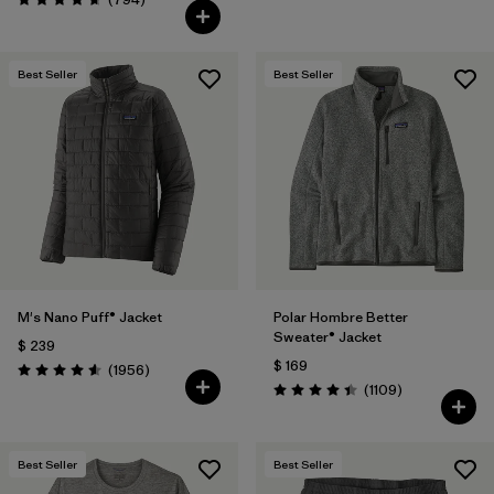
Valoración: 4.7 / 5
Best Seller
Best Seller
M's Nano Puff® Jacket
Polar Hombre Better
Sweater® Jacket
$ 239
$ 169
Comentarios
(1956
)
Valoración: 4.6 / 5
Comentarios
(1109
)
Valoración: 4.4 / 5
Best Seller
Best Seller