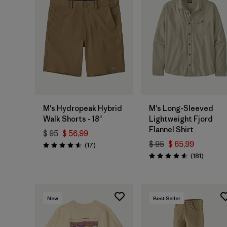
M's Hydropeak Hybrid
M's Long-Sleeved
Walk Shorts - 18"
Lightweight Fjord
Flannel Shirt
$ 95
$ 56,99
$ 95
$ 65,99
Comentarios
(17
)
Valoración: 4.6 / 5
Comenta
(181
)
Valoración: 4.6 / 5
New
Best Seller