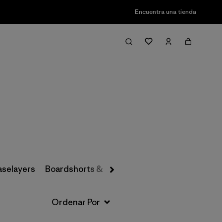
Encuentra una tienda
Filter & Sort
aselayers
Boardshorts & Rashguards
Hats & Accesso