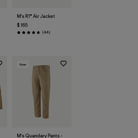
M's R1® Air Jacket
$ 165
Comentarios
(44
)
Valoración: 4.7 / 5
os
New
M's Quandary Pants -