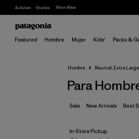
Worn Wear
Activism
Stories
Featured
Hombre
Mujer
Kids'
Packs & G
Hombre
Neutral, Extra Large
Para Hombre 
Sale
New Arrivals
Best S
In-Store Pickup