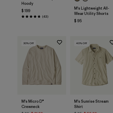
Hoody
M's Lightweight All-
$ 199
Wear Utility Shorts
Comentarios
(43
)
Valoración: 4.7 / 5
$ 95
30
% Off
40
% Off
M's Micro D®
M's Sunrise Stream
Crewneck
Shirt