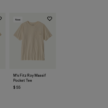
New
M's Fitz Roy Massif
Pocket Tee
$ 55