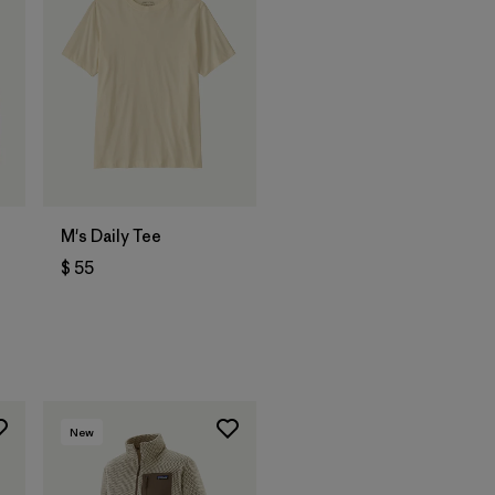
M's Daily Tee
$ 55
rios
New