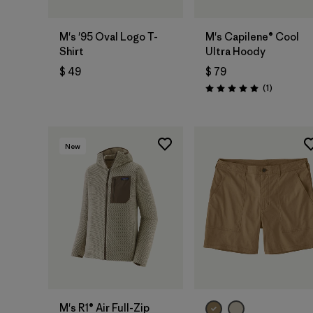
M's '95 Oval Logo T-
M's Capilene® Cool
Shirt
Ultra Hoody
$ 49
$ 79
Comentari
(1
)
Valoración: 5.0 / 5
New
M's R1® Air Full-Zip