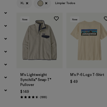
XL
Limpiar Todos
Filtrar por
Materials & Fabric
New
New
M's Lightweight
M's P-6 Logo T-Shirt
Synchilla® Snap-T®
$ 49
Pullover
$ 149
Comentarios
(188
)
Valoración: 4.5 / 5