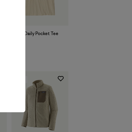
M's Daily Pocket Tee
$ 59
New