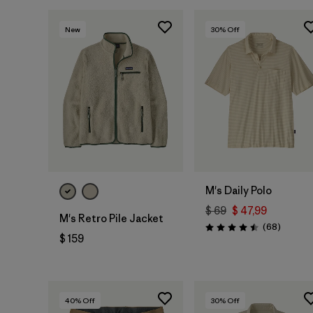
New
30
% Off
M's Daily Polo
$ 69
$ 47,99
M's Retro Pile Jacket
Comenta
(68
)
Valoración: 4.5 / 5
$ 159
40
% Off
30
% Off