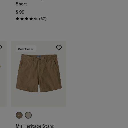
Short
$ 99
Comentarios
(67
)
Valoración: 4.4 / 5
Best Seller
M's Heritage Stand