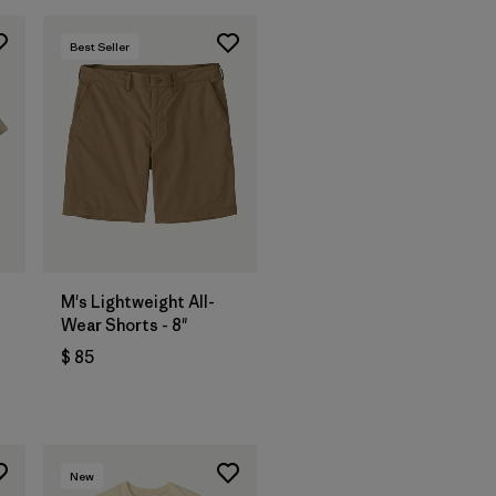
Best Seller
M's Lightweight All-
Wear Shorts - 8"
$ 85
rios
New