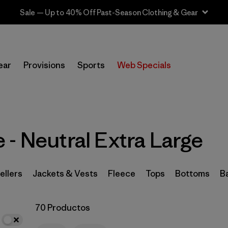
Sale — Up to 40% Off Past-Season Clothing & Gear
In-Store Pickup
Selecciona una tienda
ear
Provisions
Sports
Web Specials
Filtrar por
Category
Filtrar por
Price
- Neutral Extra Large
Filtrar por
Size
1
Filtrar por
Fit
ellers
Jackets & Vests
Fleece
Tops
Bottoms
B
Filtrar por
Color
1
70 Productos
Filtrar por
Features