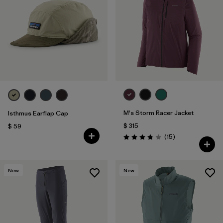
M's Storm Racer Jacket
Isthmus Earflap Cap
$ 315
$ 59
Comentarios
(15
)
Valoración: 3.9 / 5
New
New