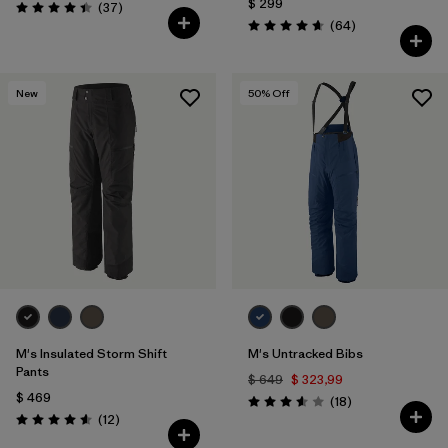
$ 299
Comentarios
(37
)
Valoración: 4.4 / 5
Comentarios
(64
)
Valoración: 4.7 / 5
New
50
% Off
M's Insulated Storm Shift
M's Untracked Bibs
Pants
$ 649
$ 323,99
$ 469
Comentarios
(18
)
Valoración: 3.6 / 5
Comentarios
(12
)
Valoración: 4.6 / 5