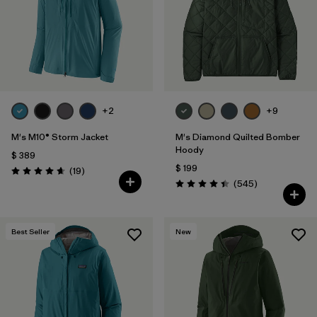
Filtrar por
Features
1
Filtrar por
Materials & Fabric
+2
+9
M's M10® Storm Jacket
M's Diamond Quilted Bomber
Hoody
$ 389
$ 199
Comentarios
(19
)
Valoración: 4.7 / 5
Comentarios
(545
)
Valoración: 4.4 / 5
Best Seller
New