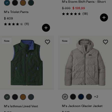
M's Storm Shift Pants - Short
$ 399
$ 198,99
M's Triolet Pants
Comentarios
(18
)
Valoración: 4.6 / 5
$ 409
Comentarios
(11
)
Valoración: 4.2 / 5
New
New
+2
M's Jackson Glacier Jacket
M's Isthmus Lined Vest