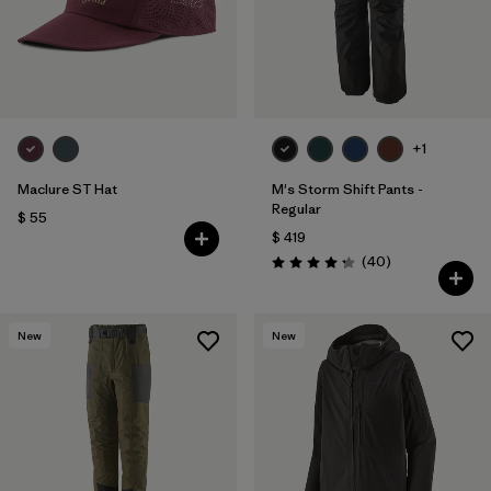
+1
Maclure ST Hat
M's Storm Shift Pants -
Regular
$ 55
$ 419
Comentarios
(40
)
Valoración: 4.3 / 5
New
New