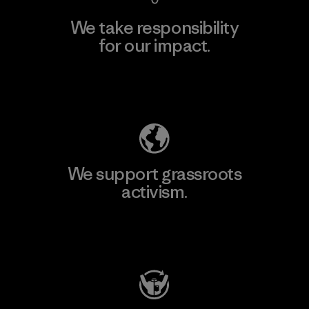
We take responsibility
for our impact.
Explore Our Footprint
We support grassroots
activism.
Visit Patagonia Action Works