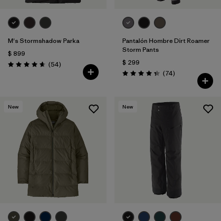
M's Stormshadow Parka
Pantalón Hombre Dirt Roamer
Storm Pants
$ 899
$ 299
Comentarios
(54
)
Valoración: 4.7 / 5
Comentarios
(74
)
Valoración: 4.3 / 5
New
New