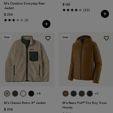
M's Outdoor Everyday Rain
$ 139
Jacket
Comentarios
(22
)
Valoración: 4.2 / 5
$ 259
Comentarios
(1
)
Valoración: 3.0 / 5
New
New
+4
+1
M's Classic Retro-X® Jacket
M's Nano Puff® Fitz Roy Trout
Hoody
$ 259