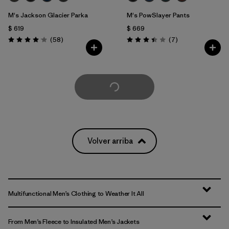
M's Jackson Glacier Parka
M's PowSlayer Pants
$ 619
$ 669
Comentarios
Comentarios
(58
)
(7
)
Valoración: 4.0 / 5
Valoración: 3.4 / 5
Cargar Más
Volver arriba
Multifunctional Men’s Clothing to Weather It All
From Men’s Fleece to Insulated Men’s Jackets