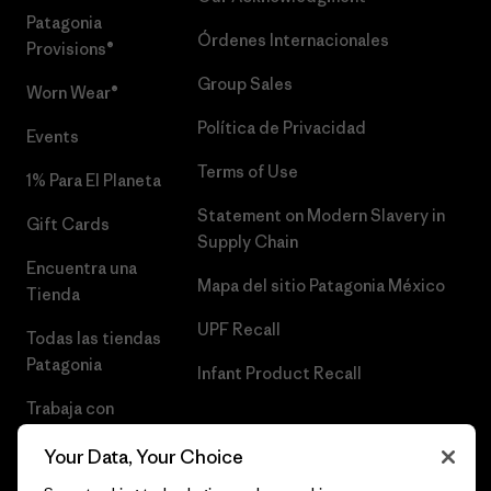
Patagonia
Órdenes Internacionales
Provisions®
Group Sales
Worn Wear®
Política de Privacidad
Events
Terms of Use
1% Para El Planeta
Statement on Modern Slavery in
Gift Cards
Supply Chain
Encuentra una
Mapa del sitio Patagonia México
Tienda
UPF Recall
Todas las tiendas
Patagonia
Infant Product Recall
Trabaja con
Nosotros
Your Data, Your Choice
Prensa