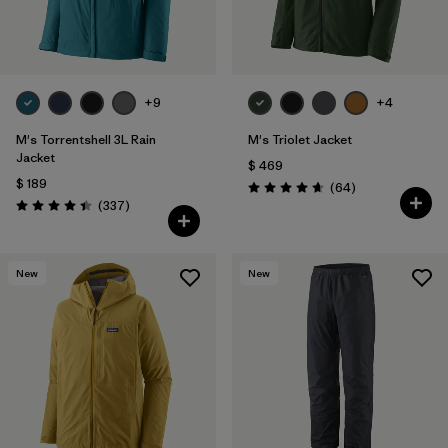
+9
+4
M's Torrentshell 3L Rain
M's Triolet Jacket
Jacket
$ 469
$ 189
Comentarios
(64
)
Valoración: 4.7 / 5
Comentarios
(337
)
Valoración: 4.4 / 5
New
New