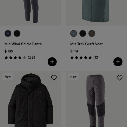
M's Wind Shield Pants
M's Trail Craft Vest
$ 189
$ 119
Comentarios
Comentarios
(28
)
(13
)
Valoración: 3.9 / 5
Valoración: 4.9 / 5
New
New