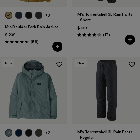
M's Torrentshell 3L Rain Pants
+3
- Short
M's Boulder Fork Rain Jacket
$ 139
Comentarios
$ 239
(17
)
Valoración: 4.1 / 5
Comentarios
(58
)
Valoración: 4.5 / 5
New
New
M's Torrentshell 3L Rain Pants
+2
- Regular