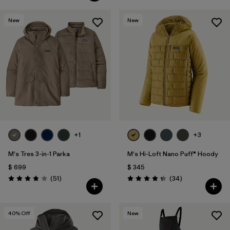
New
New
+1
+3
M's Tres 3-in-1 Parka
M's Hi-Loft Nano Puff® Hoody
$ 699
$ 345
Comentarios
Comentarios
(51
)
(34
)
Valoración: 3.8 / 5
Valoración: 4.3 / 5
40
% Off
New