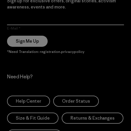
Sign up for exclusive offers, original stories, activism
awareness, events and more.
E-Mail
Sign Me Up
*Need Translation: registration.privacypolicy
Need Help?
Help Center
Order Status
Size & Fit Guide
Returns & Exchanges