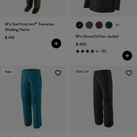
M's Swiftcurrent® Traverse
+1
Wading Pants
M's SnowDrifter Jacket
$ 419
$ 469
Comentarios
(9
)
Valoración: 4.2 / 5
New
50
% Off