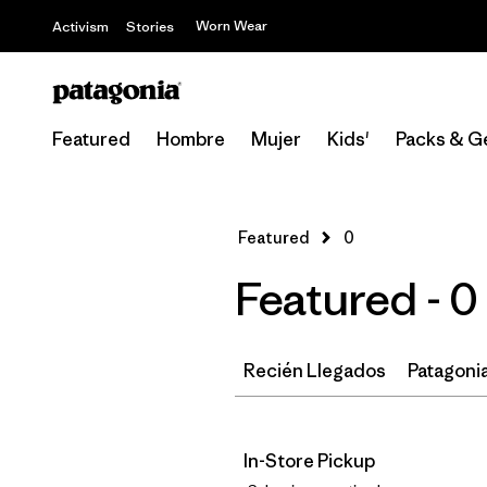
Worn Wear
Activism
Stories
Featured
Hombre
Mujer
Kids'
Packs & G
Featured
0
Featured - 0
Recién Llegados
Patagonia
In-Store Pickup