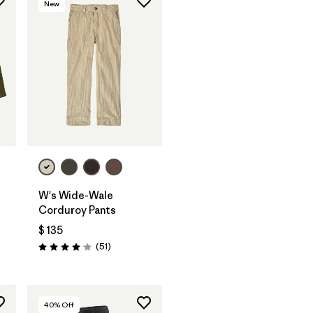
New
W's Wide-Wale
Corduroy Pants
ios
$ 135
Comentarios
(51
)
Valoración: 4.1 / 5
40
% Off