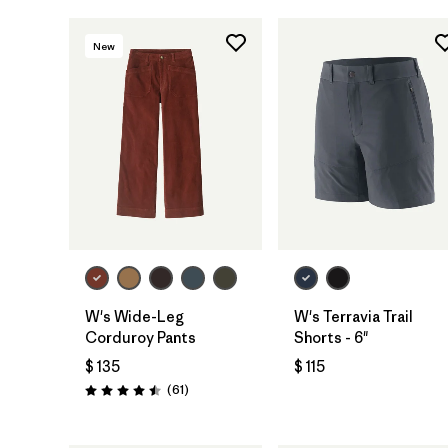
New
W's Wide-Leg
W's Terravia Trail
Corduroy Pants
Shorts - 6"
$ 135
$ 115
Comentarios
(61
)
Valoración: 4.5 / 5