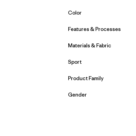
Filtrar por
Color
Filtrar por
Features & Processes
Filtrar por
Materials & Fabric
Filtrar por
Sport
Filtrar por
Product Family
Filtrar por
Gender