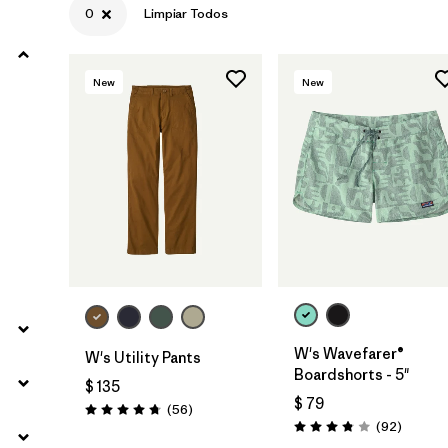
0
Limpiar Todos
Filtrar por
Materials & Fabric
New
New
Filtrar por
Sport
Filtrar por
Product Family
Filtrar por
Gender
W's Wavefarer®
W's Utility Pants
Boardshorts - 5"
$ 135
$ 79
Comentarios
(56
)
Valoración: 4.7 / 5
Comenta
(92
)
Valoración: 3.8 / 5