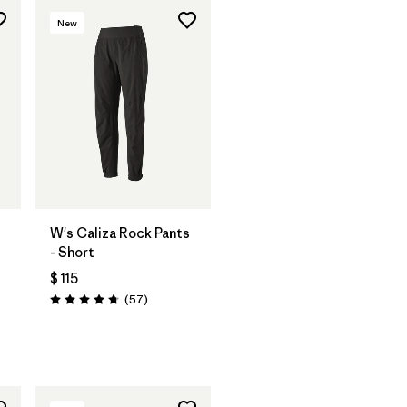
New
W's Caliza Rock Pants
- Short
$ 115
ios
Comentarios
(57
)
Valoración: 4.8 / 5