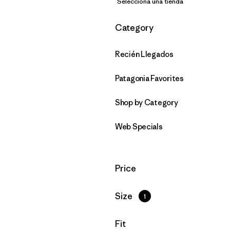
Selecciona una tienda
Filtrar por
Category
Recién Llegados
Patagonia Favorites
Shop by Category
Web Specials
Filtrar por
Price
Filtrar por
Size
1
Filtrar por
Fit