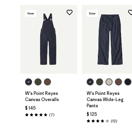
New
New
W's Point Reyes
W's Point Reyes
Canvas Overalls
Canvas Wide-Leg
Pants
$ 145
$ 125
Comentarios
(7
)
Valoración: 4.7 / 5
Comenta
(12
)
Valoración: 3.8 / 5