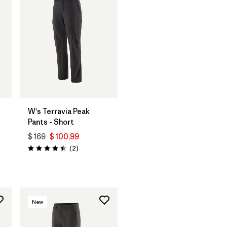
W's Terravia Peak
Pants - Short
$ 169
$ 100,99
Comentarios
(2
)
Valoración: 4.5 / 5
rios
New