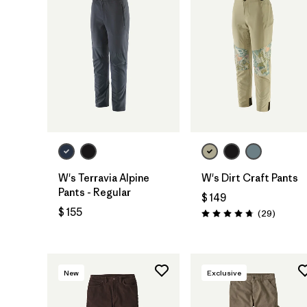
W's Terravia Alpine
W's Dirt Craft Pants
Pants - Regular
$ 149
$ 155
Comenta
(29
)
Valoración: 4.8 / 5
New
Exclusive