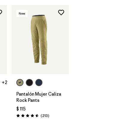
New
+2
Pantalón Mujer Caliza
Rock Pants
$ 115
Comentarios
(213
)
Valoración: 4.6 / 5
rios