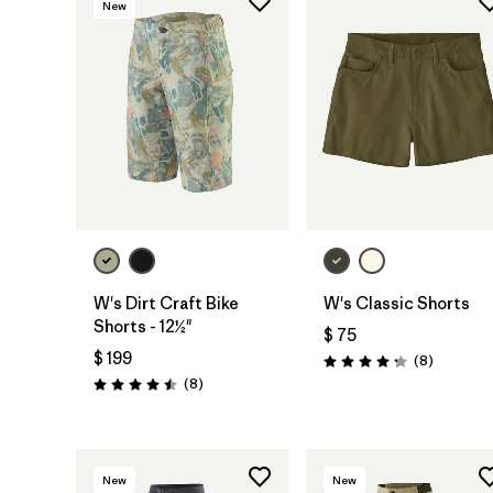
New
W's Dirt Craft Bike
W's Classic Shorts
Shorts - 12½"
$ 75
$ 199
Comentar
(8
)
Valoración: 4.3 / 5
Comentarios
(8
)
Valoración: 4.5 / 5
New
New