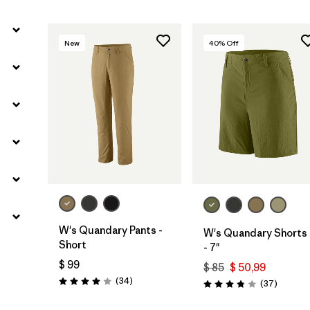
New
40
% Off
W's Quandary Pants -
W's Quandary Shorts
Short
- 7"
$ 99
$ 85
$ 50,99
Comentarios
(34
)
Comenta
(37
)
Valoración: 4.0 / 5
Valoración: 3.9 / 5