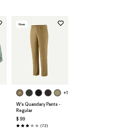
New
+1
W's Quandary Pants -
Regular
$ 99
rios
Comentarios
(72
)
Valoración: 3.1 / 5