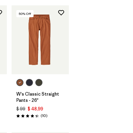
50
% Off
W's Classic Straight
Pants - 26"
$ 99
$ 48,99
Comentarios
(10
)
Valoración: 4.3 / 5