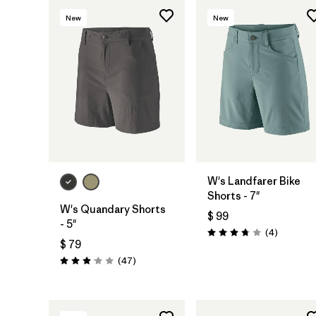
New
New
W's Landfarer Bike
Shorts - 7"
W's Quandary Shorts
$ 99
- 5"
Comentar
(4
)
Valoración: 3.8 / 5
$ 79
Comentarios
(47
)
Valoración: 3.0 / 5